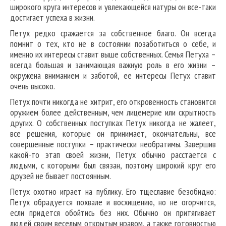
широкого круга интересов и увлекающейся натуры он все-таки
достигает успеха в жизни.
Петух редко сражается за собственное благо. Он всегда
помнит о тех, кто не в состоянии позаботиться о себе, и
именно их интересы ставит выше собственных. Семья Петуха –
всегда большая и занимающая важную роль в его жизни –
окружена вниманием и заботой, ее интересы Петух ставит
очень высоко.
Петух почти никогда не хитрит, его откровенность становится
оружием более действенным, чем лицемерие или скрытность
других. О собственных поступках Петух никогда не жалеет,
все решения, которые он принимает, окончательны, все
совершенные поступки – практически необратимы. Завершив
какой-то этап своей жизни, Петух обычно расстается с
людьми, с которыми был связан, поэтому широкий круг его
друзей не бывает постоянным.
Петух охотно играет на публику. Его тщеславие безобидно:
Петух обрадуется похвале и восхищению, но не огорчится,
если придется обойтись без них. Обычно он притягивает
людей своим веселым открытым нравом, а также готовностью