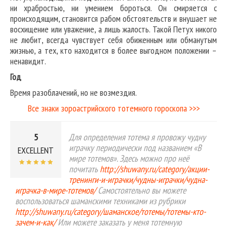
ни храбростью, ни умением бороться. Он смиряется с
происходящим, становится рабом обстоятельств и внушает не
восхищение или уважение, а лишь жалость. Такой Петух никого
не любит, всегда чувствует себя обиженным или обманутым
жизнью, а тех, кто находится в более выгодном положении –
ненавидит.
Год
Время разоблачений, но не возмездия.
Все знаки зороастрийского тотемного гороскопа >>>
5
Для определения тотема я провожу чудну
играчку периодически под названием «В
EXCELLENT
мире тотемов». Здесь можно про неё
почитать
http://shuwany.ru/category/акции-
тренинги-и-играчки/чудны-играчки/чудна-
играчка-в-мире-тотемов/
Самостоятельно вы можете
воспользоваться шаманскими техниками из рубрики
http://shuwany.ru/category/шаманское/тотемы/тотемы-кто-
зачем-и-как/
Или можете заказать у меня тотемную