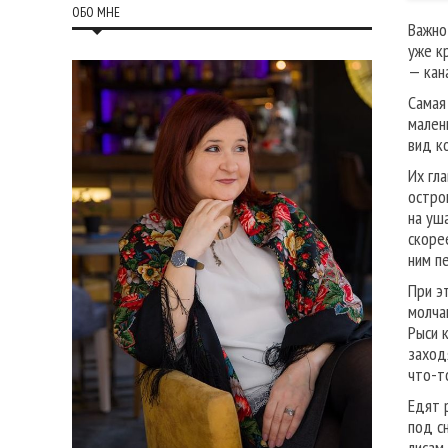
ОБО МНЕ
Важно
уже к
— кан
Самая
мален
вид к
Их гл
остро
на уш
скоре
ним п
При э
молча
Рыси 
заход
что-т
Едят 
под с
лисам