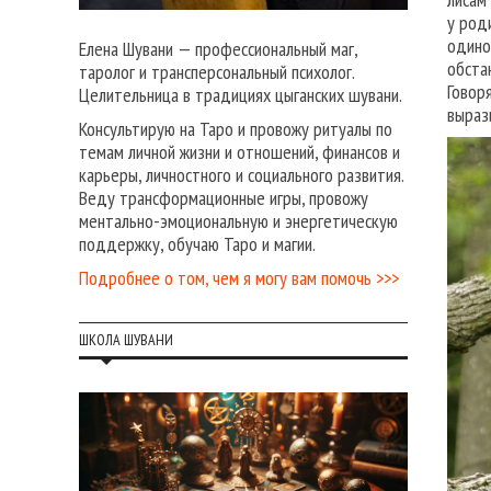
у род
одино
Елена Шувани — профессиональный маг,
обста
таролог и трансперсональный психолог.
Говор
Целительница в традициях цыганских шувани.
выраз
Консультирую на Таро и провожу ритуалы по
темам личной жизни и отношений, финансов и
карьеры, личностного и социального развития.
Веду трансформационные игры, провожу
ментально-эмоциональную и энергетическую
поддержку, обучаю Таро и магии.
Подробнее о том, чем я могу вам помочь >>>
ШКОЛА ШУВАНИ