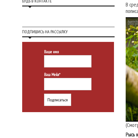
БУДЬ В КОНТАКТЕ
В сре
попис
ПОДПИШИСЬ НА РАССЫЛКУ
Ваше имя
Ваш Мейл*
(Смот
Рысь 