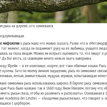
ам рысь на дереве, кто сомневался.
недоумевающая.
не мифологии
о рыси мало что можно сказать. Разве что в «Метамор
в тот момент, когда он поднимает руку на ее любимца, учащего люд
алась на глаза людям. Можно ли всерьез оценивать то, что пишут о 
 Да бог весть, со славянами ничего нельзя знать наверняка.
воду Фрейи — в ее колеснице, скорее, все-таки обычные кошки. Рысь
е кузены. Зато по моему личном ощущению, рысь по символике связа
енчивая, легкая, внимательная, мудрая, игривая, испытывающая немо
плане символики рысь использовалась широко. В Европе рысь символи
здие Рысь было названо так в 1660 году Яном Гевелем, потому что «
 иметь рысьи глаза, чтобы их различить и распознать». Основанная в
ние Academia dei Linchei — «Академия рысьеглазых», что говорит о 
ющаяся с цербером.