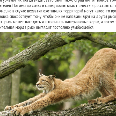
ителей. Потомство самка и самец воспитывают вместе и расстаются 
чке, но в случае нехватки охотничьих территорий могут какое-то вре
новка способствует тому, чтобы они не нападали друг на друга) рыс
ят, рысь может находить и выкапывать валериановые корни, а потом 
ительная морда рыси выглядит постоянно улыбающейся.