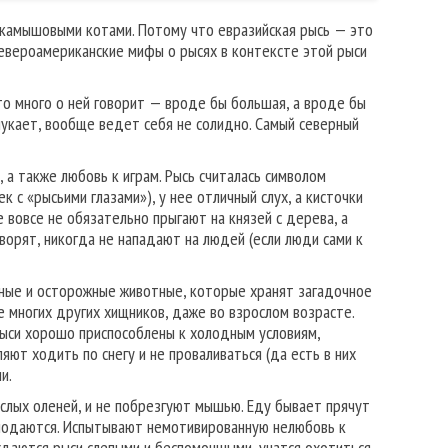
и камышовыми котами. Потому что евразийская рысь — это
североамериканские мифы о рысях в контексте этой рыси
это много о ней говорит — вроде бы большая, а вроде бы
яукает, вообще ведет себя не солидно. Самый северный
 а также любовь к играм. Рысь считалась символом
 с «рысьими глазами»), у нее отличный слух, а кисточки
 вовсе не обязательно прыгают на князей с дерева, а
ворят, никогда не нападают на людей (если люди сами к
ытные и осторожные животные, которые хранят загадочное
е многих других хищников, даже во взрослом возрасте.
 Рыси хорошо приспособлены к холодным условиям,
ют ходить по снегу и не проваливаться (да есть в них
и.
ослых оленей, и не побрезгуют мышью. Еду бывает прячут
олодаются. Испытывают немотивированную нелюбовь к
ождаются рыси слепыми и беспомощными, учатся охотиться