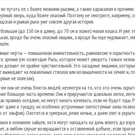
 не путать ее с более мелкими рысями, а также каракалом и прочим
рупный зверь, куда более опасный. Поэтому не смотрите, например, 
адская и рыжая рыси уже совсем другая история.
 большая (до 130 см в длину, до 70 см в холке) малая кошка. И уже 
ькая, вроде бы очень опасный хищник, а вроде бы еще мурлыкает, м
ошек.
авные черты — повышенная внимательность, равновесие и скрытность,
го зрения (см. созвездие Рысь, которое может увидеть только человек
ах делают ее крайне чувствительной. Это засадные хищники, которые
е выжидают на поваленных стволах или возвышенности на земле и, го
ервые не полезли).
том они не очень боятся людей, несмотря на то, что это очень скр
ние большую часть времени. Они и приручаются довольно легко, легч
как правило оседлые, но могут начать кочевать, если не будет еды.
ят даже в тундру, их особенно устроенные снегоступные лапы позволя
о от эльфов). Охотятся в сумерках, реже ночью, а днем спят в укрыти
рыси в основном зайцев, хотя могут нападать на дичь вплоть до взр
нег, в любом случае возвращаются к оставленной добыче, если прог
 и убивают их, когда видят, зато сами также страдают от волков. Р