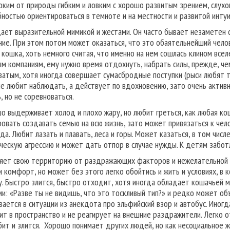
оким от природы гибким и ловким с хорошо развитым зрением, слух
бностью ориентироваться в темноте и на местности и развитой интуи
ает выразительной мимикой и жестами. Он часто бывает незаметен с
ние. При этом потом может оказаться, что это обаятельнейший чело
 кошка, хоть немного считая, что именно на нем сошлась клином всел
м компаниям, ему нужно время отдохнуть, набрать силы, прежде, ч
ватым, хотя иногда совершает сумасбродные поступки (рыси любят тр
е любит наблюдать, а действует по вдохновению, зато очень активн
, но не соревноваться.
о выдерживает холод и плохо жару, но любит греться, как любая ко
ровать создавать семью на всю жизнь, зато может привязаться к чело
гда. Любит лазать и плавать, леса и горы. Может казаться, в том числ
ческую агрессию и может дать отпор в случае нужды. К детям забо
яет свою территорию от раздражающих факторов и нежелательной к
и комфорт, но может без этого легко обойтись и жить и условиях, 
у. Быстро злится, быстро отходит, хотя иногда обладает кошачьей 
ми: «Разве ты не видишь, что это тоскливый тип?» и редко может объ
вается в ситуации из анекдота про эльфийский взор и автобус. Иног
ит в пространство и не реагирует на внешние раздражители. Легко о
бит и злится. Хорошо понимает других людей, но как несоциальное 