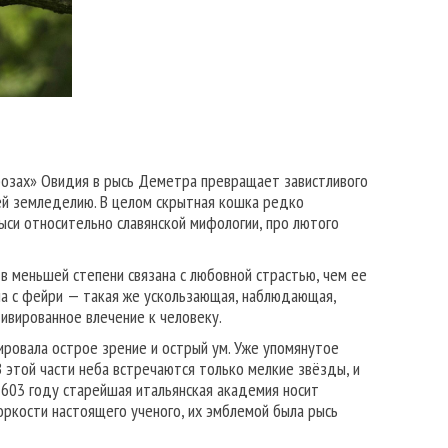
фозах» Овидия в рысь Деметра превращает завистливого
ей земледелию. В целом скрытная кошка редко
рыси относительно славянской мифологии, про лютого
 в меньшей степени связана с любовной страстью, чем ее
на с фейри — такая же ускользающая, наблюдающая,
тивированное влечение к человеку.
зировала острое зрение и острый ум. Уже упомянутое
В этой части неба встречаются только мелкие звёзды, и
 1603 году старейшая итальянская академия носит
зоркости настоящего ученого, их эмблемой была рысь