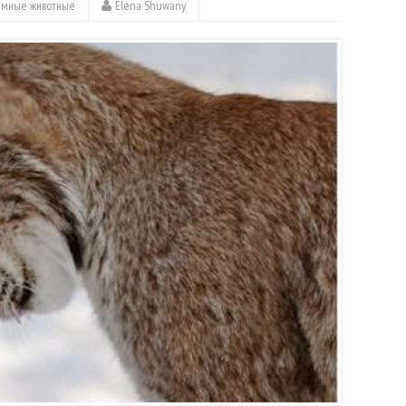
емные животные
Elena Shuwany