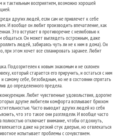
ом и тактильным восприятием, возможно хорошей
цией.
реди других людей, если сам не привлечет к себе
век. И вообще он любит производить впечатление, как
енная. Это вступает в противоречие с нелюбовью к
ем общаться. Он может выглядеть острожным, даже
оллить людей, забираясь чуть ли не к ним в дома). Он
о, при этом хочет все спланировать заранее. Любит
шка. Подозрителен к новым знакомым и не склонен
веку, который старается его приручить, и остаться с ним
е и самому себе, безобидным, но не в состоянии спрятать
тлив до определенного предела.
онкуренции. Любит чувственные удовольствия, дорогие
в которых другие любители комфорта всплывают брюхом
мстительностью. Часто выводит других людей из себя
яснить, что это такое они разглядели. И вообще часто
да полностью отключает внимание, чтобы отдохнуть,
твлекается даже на резкий стук дверью, но отвлекаться
животное испытывает проблемы с сочувствием.