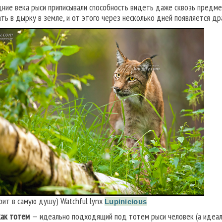
дние века рыси приписывали способность видеть даже сквозь предмет
ать в дырку в земле, и от этого через несколько дней появляется д
рит в самую душу) Watchful lynx
Lupinicious
как тотем
— идеально подходящий под тотем рыси человек (а идеаль