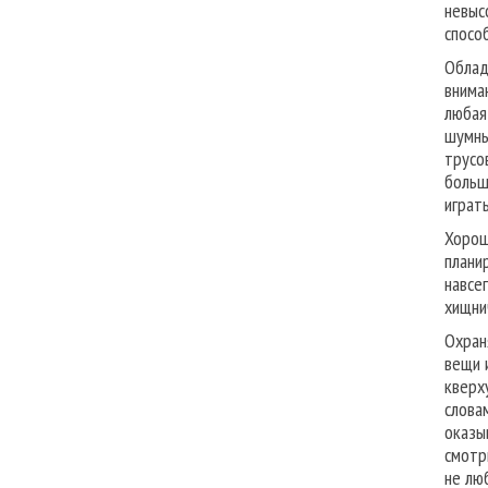
невыс
спосо
Облад
внима
любая
шумны
трусо
больш
играть
Хорош
плани
навсе
хищни
Охран
вещи 
кверх
слова
оказы
смотр
не лю