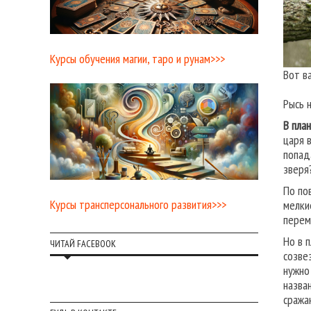
Курсы обучения магии, таро и рунам>>>
Вот в
Рысь 
В пла
царя 
попад
зверя?
По по
Курсы трансперсонального развития>>>
мелки
перем
Но в 
ЧИТАЙ FACEBOOK
созве
нужно
назва
сража