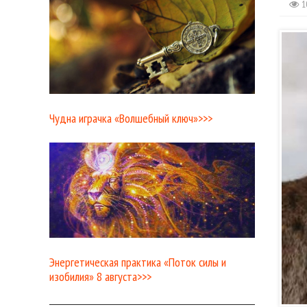
1
Чудна играчка «Волшебный ключ»>>>
Энергетическая практика «Поток силы и
изобилия» 8 августа>>>