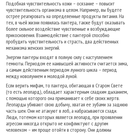
Подобная чувствительность кожи – осязание – повысит
чувствительность организма в целом. Например, вы будете
острее реагировать на определенные продукты питания. На
тех, в чьей жизни появилась пантера, также будут оказывать
более сильное воздействие чувственные и возбуждающие
прикосновения. Взаимодействие с пантерой способно
пробудить чувствительность и страсть, два действенных
механизма женских энергий.
Энергии пантеры входят в полную силу с наступлением
темноты. Периодом ее наивысшей активности считается зима,
а самым действенным периодом лунного цикла – период
между новолунием и молодой луной.
Если верить мифам, то пантера, обитающая в Старом Свете
(то есть леопард), обладает характерным сладким дыханием,
с помощью которого она приманивает к себе своих жертв.
Леопарды убивают свою добычу, хватая ее зубами за заднюю
часть шеи. Они не атакуют в лоб, а набрасываются сзади.
Люди, тотемом которых является леопард, при проявлении
агрессии никогда открыто не конфликтуют с другим
человеком – им проще отойти в сторону. Они должны