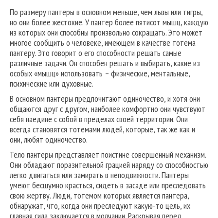
По размеру пантеры в основном меньше, чем львы или тигры,
но они более жестокие. У пантер более пятисот мышц, каждую
из которых они способны произвольно сокращать. Это может
многое сообщить о человеке, имеющем в качестве тотема
пантеру. Это говорит о его способности решать самые
различные задачи. Он способен решать и выбирать, какие из
особых «мышц» использовать – физические, ментальные,
психические или духовные.
В основном пантеры предпочитают одиночество, и хотя они
общаются друг с другом, наиболее комфортно они чувствуют
себя наедине с собой в пределах своей территории. Они
всегда становятся тотемами людей, которые, так же как и
они, любят одиночество.
Тело пантеры представляет поистине совершенный механизм.
Они обладают поразительной грацией наряду со способностью
легко двигаться или замирать в неподвижности. Пантеры
умеют бесшумно красться, сидеть в засаде или преследовать
свою жертву. Люди, тотемом которых является пантера,
обнаружат, что, когда они преследуют какую-то цель, их
главная сила заключается в молчании. Раскрывая перед