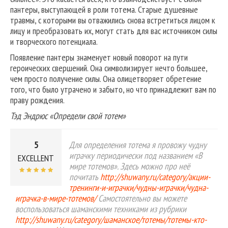
пантеры, выступающей в роли тотема. Старые душевные
травмы, с которыми вы отважились снова встретиться лицом к
лицу и преобразовать их, могут стать для вас источником силы
и творческого потенциала.
Появление пантеры знаменует новый поворот на пути
героических свершений. Она символизирует нечто большее,
чем просто получение силы. Она олицетворяет обретение
того, что было утрачено и забыто, но что принадлежит вам по
праву рождения.
Тэд Эндрюс «Определи свой тотем»
5
Для определения тотема я провожу чудну
играчку периодически под названием «В
EXCELLENT
мире тотемов». Здесь можно про неё
почитать
http://shuwany.ru/category/акции-
тренинги-и-играчки/чудны-играчки/чудна-
играчка-в-мире-тотемов/
Самостоятельно вы можете
воспользоваться шаманскими техниками из рубрики
http://shuwany.ru/category/шаманское/тотемы/тотемы-кто-