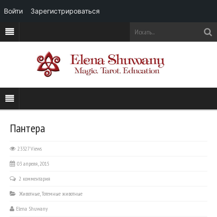
Войти
Зарегистрироваться
Пантера
23327 Views
03 апреля, 2015
2 комментария
Животные
,
Тотемные животные
Elena Shuwany