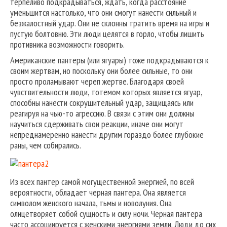
терпеливо подкрадываться, ждать, когда расстояние
уменьшится настолько, что они смогут нанести сильный и
безжалостный удар. Они не склонны тратить время на игры и
пустую болтовню. Эти люди целятся в горло, чтобы лишить
противника возможности говорить.
Американские пантеры (или ягуары) тоже подкрадываются к
своим жертвам, но поскольку они более сильные, то они
просто проламывают череп жертве. Благодаря своей
чувствительности люди, тотемом которых является ягуар,
способны нанести сокрушительный удар, защищаясь или
реагируя на чью-то агрессию. В связи с этим они должны
научиться сдерживать свои реакции, иначе они могут
непреднамеренно нанести другим гораздо более глубокие
раны, чем собирались.
Из всех пантер самой могущественной энергией, по всей
вероятности, обладает черная пантера. Она является
символом женского начала, тьмы и новолуния. Она
олицетворяет собой сущность и силу ночи. Черная пантера
часто ассоциируется с женскими энергиями земли. Люди до сих