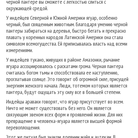
черной пантере вы сможете с легкостью слиться с
окружающей средой.
У индейцев Северной и Южной Америки ягуар, особенно
черный, был священным животным. Благодаря умению черной
пантеры забираться на деревья, быстро бегать и прекрасно
плавать у коренных народов Латинской Америки она стала
символом всемогущества. Ей приписывалась власть над всеми
измерениями.
У индейцев тукано, живущих в районе Амазонки, рычание
ягуара ассоциировалось с раскатами грома. Черная пантера
считалась богом тьмы и способствовала ее наступлению,
проглатывая солнце. Это говорит об огромной силе, присущей
энергиям женского начала. Люди, тотемом которых является
пантера, будут ощущать эту силу все в большей степени.
Индейцы араваки говорят, что ягуар присутствует во всем.
Ничто не может существовать без него. Он является
связующим звеном всех форм и проявлений жизни. Для них
превращение в человека-ягуара является высшей формой
перевоплощения.
Этот же ритуал был знаком древним майя и ацтекам. В