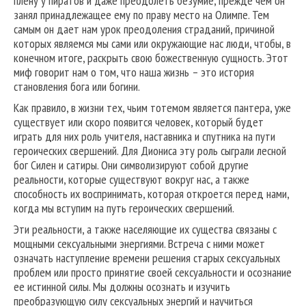
плену у пиратов и даже преодолеть безумие, прежде чем он
занял принадлежащее ему по праву место на Олимпе. Тем
самым он дает нам урок преодоления страданий, причиной
которых являемся мы сами или окружающие нас люди, чтобы, в
конечном итоге, раскрыть свою божественную сущность. Этот
миф говорит нам о том, что наша жизнь – это история
становления бога или богини.
Как правило, в жизни тех, чьим тотемом является пантера, уже
существует или скоро появится человек, который будет
играть для них роль учителя, наставника и спутника на пути
героических свершений. Для Диониса эту роль сыграли лесной
бог Силен и сатиры. Они символизируют собой другие
реальности, которые существуют вокруг нас, а также
способность их воспринимать, которая откроется перед нами,
когда мы вступим на путь героических свершений.
Эти реальности, а также населяющие их существа связаны с
мощными сексуальными энергиями. Встреча с ними может
означать наступление времени решения старых сексуальных
проблем или просто принятие своей сексуальности и осознание
ее истинной силы. Мы должны осознать и изучить
преобразующую силу сексуальных энергий и научиться