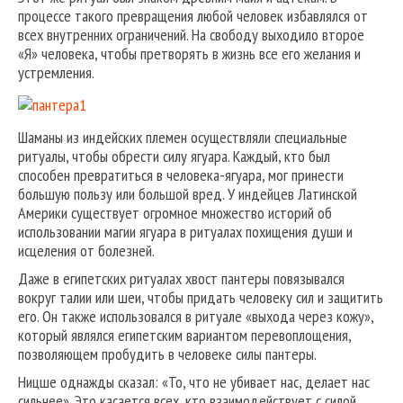
процессе такого превращения любой человек избавлялся от
всех внутренних ограничений. На свободу выходило второе
«Я» человека, чтобы претворять в жизнь все его желания и
устремления.
Шаманы из индейских племен осуществляли специальные
ритуалы, чтобы обрести силу ягуара. Каждый, кто был
способен превратиться в человека-ягуара, мог принести
большую пользу или большой вред. У индейцев Латинской
Америки существует огромное множество историй об
использовании магии ягуара в ритуалах похищения души и
исцеления от болезней.
Даже в египетских ритуалах хвост пантеры повязывался
вокруг талии или шеи, чтобы придать человеку сил и защитить
его. Он также использовался в ритуале «выхода через кожу»,
который являлся египетским вариантом перевоплощения,
позволяющем пробудить в человеке силы пантеры.
Ницше однажды сказал: «То, что не убивает нас, делает нас
сильнее». Это касается всех, кто взаимодействует с силой