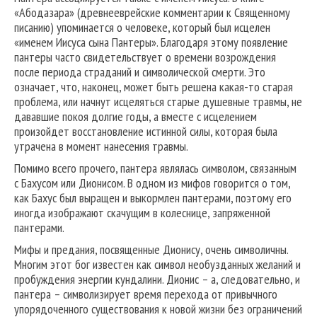
«Абодазара» (древнееврейские комментарии к Священному
писанию) упоминается о человеке, который был исцелен
«именем Иисуса сына Пантеры». Благодаря этому появление
пантеры часто свидетельствует о времени возрождения
после периода страданий и символической смерти. Это
означает, что, наконец, может быть решена какая-то старая
проблема, или начнут исцеляться старые душевные травмы, не
дававшие покоя долгие годы, а вместе с исцелением
произойдет восстановление истинной силы, которая была
утрачена в момент нанесения травмы.
Помимо всего прочего, пантера являлась символом, связанным
с Бахусом или Дионисом. В одном из мифов говорится о том,
как Бахус был выращен и выкормлен пантерами, поэтому его
иногда изображают скачущим в колеснице, запряженной
пантерами.
Мифы и предания, посвященные Дионису, очень символичны.
Многим этот бог известен как символ необузданных желаний и
пробуждения энергии кундалини. Дионис – а, следовательно, и
пантера – символизирует время перехода от привычного
упорядоченного существования к новой жизни без ограничений