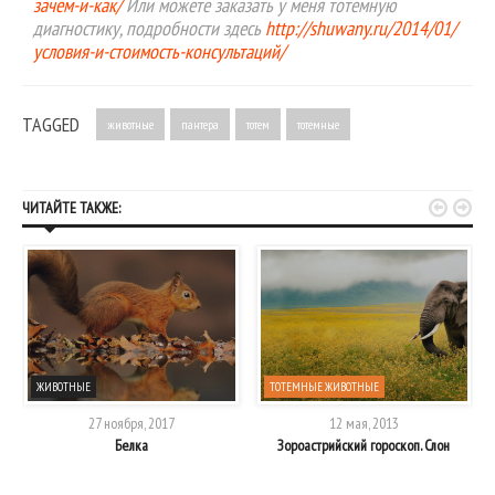
зачем-и-как/
Или можете заказать у меня тотемную
диагностику, подробности здесь
http://shuwany.ru/2014/01/
условия-и-стоимость-консультаций/
TAGGED
животные
пантера
тотем
тотемные


ЧИТАЙТЕ ТАКЖЕ:
ЖИВОТНЫЕ
ТОТЕМНЫЕ ЖИВОТНЫЕ
27 ноября, 2017
12 мая, 2013
Белка
Зороастрийский гороскоп. Слон