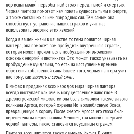
пор испытывают первобытный страх перед тьмой и смертью.
Черная пантера помогает нам понять сущность тьмы и смерти,
а также связанных с ними природных сил. Тем самым она
способствует устранению наших страхов и учит нас
использовать энергию этих явлений.
Когда в вашей жизни в качестве тотема появится черная
пантера, она поможет вам пробудить внутреннюю страсть,
которая может проявиться в необузданном выражении
основных энергий и инстинктов. Это может также указывать на
пробуждение кундалини, то есть на наступление времени
обретения собственной силы. Более того, черная пантера учит
нас тому, как
заявить о своей силе
.
В мифах и преданиях всех народов мира черная пантера
всегда выступает как очень могущественное животное. В
древнегреческой мифологии она была символом тысячеглазого
великана Аргоса, который охранял Ио, возлюбленную Зевса,
превращенную в корову. После смерти Аргоса его глаза были
перенесены на перья павлина. Человек, связанный с энергией
черной пантеры, также становится неусыпным стражем.
Пантера ассоциируется также с именем Иисуса. В книге