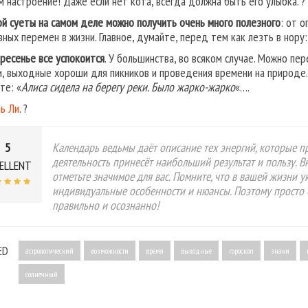
м настроение! Даже если нет кота, всегда должна быть его улыбка. ? 
ой суеты на самом деле можно получить очень много полезного
: от 
зных перемен в жизни. Главное, думайте, перед тем как лезть в нору:
кресенье все успокоится
. У большинства, во всяком случае. Можно пе
и, выходные хороши для пикников и проведения времени на природе.
те: «
Алиса сидела на берегу реки. Было жарко-жарко
«….
ь Ли
. ?
5
Календарь ведьмы даёт описание тех энергий, которые пр
деятельность принесёт наибольший результат и пользу. 
ELLENT
отметьте значимое для вас. Помните, что в вашей жизни 
индивидуальные особенности и нюансы. Поэтому просто 
правильно и осознанно!
ED
астрологический
возможности
время
выходные
гороскоп
знаки
солнечный