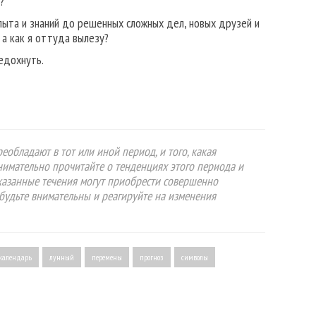
?
опыта и знаний до решенных сложных дел, новых друзей и
 а как я оттуда вылезу?
редохнуть.
еобладают в тот или иной период, и того, какая
Внимательно прочитайте о тенденциях этого периода и
указанные течения могут приобрести совершенно
будьте внимательны и реагируйте на изменения
календарь
лунный
перемены
прогноз
символы