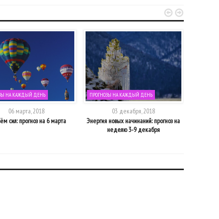


ЗЫ НА КАЖДЫЙ ДЕНЬ
ПРОГНОЗЫ НА КАЖДЫЙ ДЕНЬ
ПРОГНОЗЫ
06 марта, 2018
03 декабря, 2018
м сил: прогноз на 6 марта
Энергия новых начинаний: прогноз на
Стихийное 
неделю 3-9 декабря