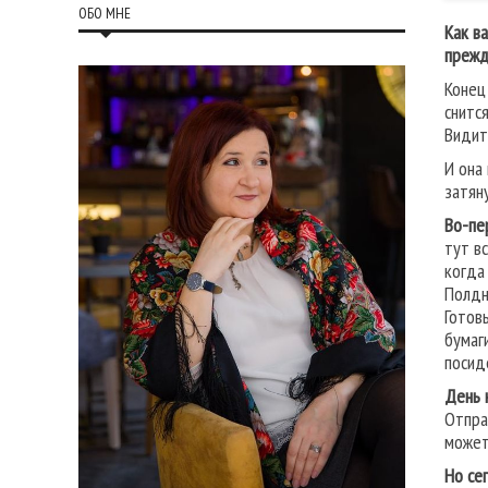
ОБО МНЕ
Как в
прежд
Конец
снится
Видит
И она
затян
Во-пе
тут в
когда
Полдн
Готов
бумаг
посид
День 
Отпра
может
Но се