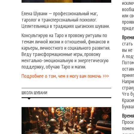
исклю
вообщ
Елена Шувани — профессиональный маг,
или св
таролог и трансперсональный психолог.
прояв
Целительница в традициях цыганских шувани.
приде
Консультирую на Таро и провожу ритуалы по
Время
темам личной жизни и отношений, финансов и
стать
карьеры, личностного и социального развития.
вы не
Веду трансформационные игры, провожу
А под
ментально-эмоциональную и энергетическую
Потом
поддержку, обучаю Таро и магии.
остав
приня
Подробнее о том, чем я могу вам помочь >>>
Напри
стран
ШКОЛА ШУВАНИ
Что б
Краси
Буква
Время
Проси
помен