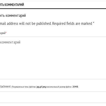
ИТЬ КОММЕНТАРИЙ
ить комментарий
mail address will not be published. Required fields are marked
*
тарий
*
ttachment
(Разрешенные типы файлов:
jpg, gif, png
, максимальный размер файла:
20MB.