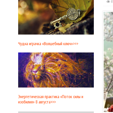
8
Чудна играчка «Волшебный ключ»>>>
Энергетическая практика «Поток силы и
изобилия» 8 августа>>>