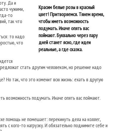
ту. Да и
Красим белые розы в красный
асто чужими,
цвет! Притворяемся. Тянем время,
огда-то
ий, так что
чтобы иметь возможность
подумать. Иначе опять вас
поймают. Буквально через пару
ться: то надо
дней станет ясно, где идеи
оростью, что
реальные, а где сказка.
ридется
 предложат стать другим человеком, но решение надо
е? Но так, что это изменит всю жизнь: ехать в другую
еть возможность подумать. Иначе опять вас поймают.
охе помощь не помешает: перекинуть дела на коллег,
ять с кого-то нагрузку. И обязательно поднимите себе и