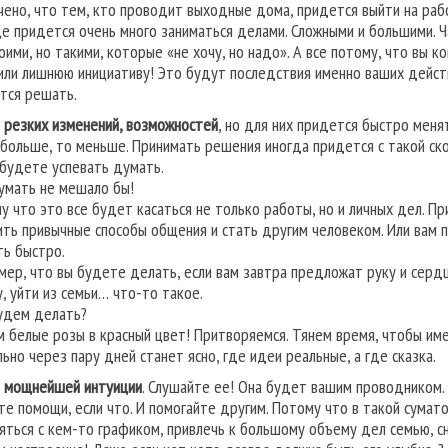
чено, что тем, кто проводит выходные дома, придется выйти на рабо
е придется очень много заниматься делами. Сложными и большими. Ч
оими, но такими, которые «не хочу, но надо». А все потому, что вы к
или лишнюю инициативу! Это будут последствия именно ваших действ
тся решать.
 резких изменений, возможностей
, но для них придется быстро меня
 больше, то меньше. Принимать решения иногда придется с такой ск
 будете успевать думать.
умать не мешало бы!
у что это все будет касаться не только работы, но и личных дел. П
ить привычные способы общения и стать другим человеком. Или вам
ть быстро.
мер, что вы будете делать, если вам завтра предложат руку и сердц
у, уйти из семьи… что-то такое.
удем делать?
м белые розы в красный цвет! Притворяемся. Тянем время, чтобы им
льно через пару дней станет ясно, где идеи реальные, а где сказка.
 мощнейшей интуиции
. Слушайте ее! Она будет вашим проводником.
те помощи, если что. И помогайте другим. Потому что в такой сумат
яться с кем-то графиком, привлечь к большому объему дел семью, сн