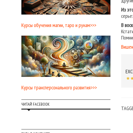
други
Из эт
серье
Курсы обучения магии, таро и рунам>>>
В вос
Кстат
Помни
Вишен
EXC
Курсы трансперсонального развития>>>
ЧИТАЙ FACEBOOK
TAGG