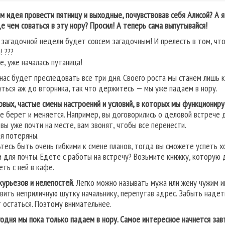
ам идея провести пятницу и выходные, почувствовав себя Алисой? А я
е чем соваться в эту нору? Просил! А теперь сама выпутывайся!
 загадочной недели будет совсем загадочным! И прелесть в том, чт
! ???
е, уже началась путаница!
 нас будет преследовать все три дня. Своего роста мы станем лишь 
уться аж до вторника, так что держитесь — мы уже падаем в нору.
рвых, частые смены настроений и условий, в которых мы функционир
се берет и меняется. Например, вы договорились о деловой встрече 
 вы уже почти на месте, вам звонят, чтобы все перенести.
я потеряны.
ьтесь быть очень гибкими к смене планов, тогда вы сможете успеть 
и для почты. Едете с работы на встречу? Возьмите книжку, которую
еть с ней в кафе.
курьезов и нелепостей
. Легко можно называть мужа или жену чужим и
вить неприличную шутку начальнику, перепутав адрес. Забыть надеть
 остаться. Поэтому внимательнее.
годня мы пока только падаем в нору. Самое интересное начнется зав