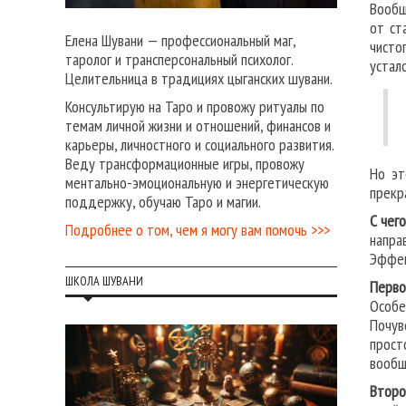
Вообщ
от ст
Елена Шувани — профессиональный маг,
чисто
таролог и трансперсональный психолог.
устало
Целительница в традициях цыганских шувани.
Консультирую на Таро и провожу ритуалы по
темам личной жизни и отношений, финансов и
карьеры, личностного и социального развития.
Веду трансформационные игры, провожу
Но эт
ментально-эмоциональную и энергетическую
прекр
поддержку, обучаю Таро и магии.
С чег
Подробнее о том, чем я могу вам помочь >>>
напра
Эффек
ШКОЛА ШУВАНИ
Перво
Особе
Почув
прост
вообщ
Второ