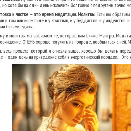
, но хотя бы на один день исключить болтовню с подругами точно м
товка к чистке – это время медитации. Молитвы.
Если вы обратили 
ли в том или ином виде и у христиан, и у буддистов, и у индуистов, 
ми Силами едины.
му и молитвы мы выбираем те, которые нам ближе. Мантры. Медитац
моочищение. ОЧЕНЬ хорошо погулять на природе, пообщаться с ней. 
и, весь процесс, который я описала выше, хорошо бы делать пере
е – один день на приведение себя в энергетический порядок… Это н