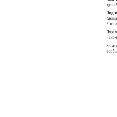
детей
Подго
слыша
Высши
Поэто
на са
Кстат
вообщ