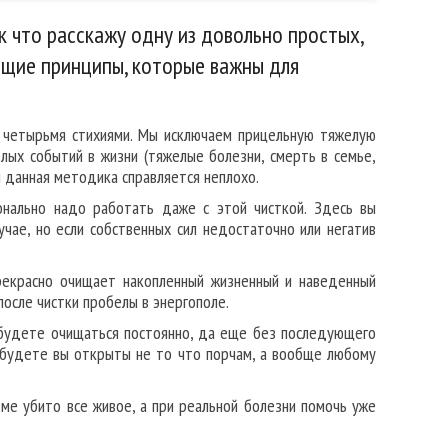
к что расскажу одну из довольно простых,
бщие принципы, которые важны для
 четырьмя стихиями. Мы исключаем прицельную тяжелую
лых событий в жизни (тяжелые болезни, смерть в семье,
ым данная методика справляется неплохо.
онально надо работать даже с этой чисткой. Здесь вы
чае, но если собственных сил недостаточно или негатив
прекрасно очищает накопленный жизненный и наведенный
после чистки пробелы в энергополе.
будете очищаться постоянно, да еще без последующего
и будете вы открыты не то что порчам, а вообще любому
зме убито все живое, а при реальной болезни помочь уже