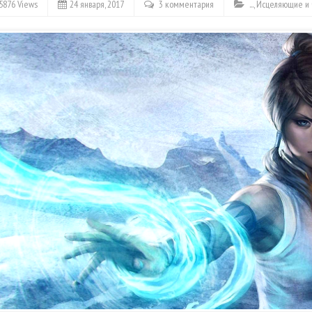
5876 Views
24 января, 2017
3 комментария
...
,
Исцеляющие и 