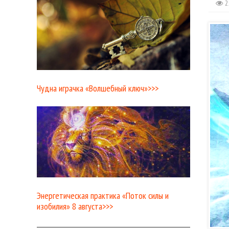
2
Чудна играчка «Волшебный ключ»>>>
Энергетическая практика «Поток силы и
изобилия» 8 августа>>>