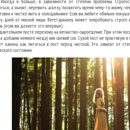
 Иногда и больше, в зависимости от степени проблемы. Строго
иться, а значит, пережить аскезу, посвятить время чему-то иному, ч
товки к чистке жить в холодильнике. Если вы любите обильно покуша
ру дней от мясной пищи. Вегетарианец может попробовать строго 
нь (если вы делаете это впервые).
 длительном посте перехожу на веганство-сыроедение. При этом посл
да добавив немного меда) или свежий сок. Сухой пост не практикую и 
ет канона, как питаться в пост перед чисткой. Это зависит от ст
еского состояния.