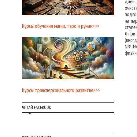
дней.
очист
подго
на па
Курсы обучения магии, таро и рунам>>>
ступе
Я при
(иног
NB! Н
физич
Курсы трансперсонального развития>>>
ЧИТАЙ FACEBOOK