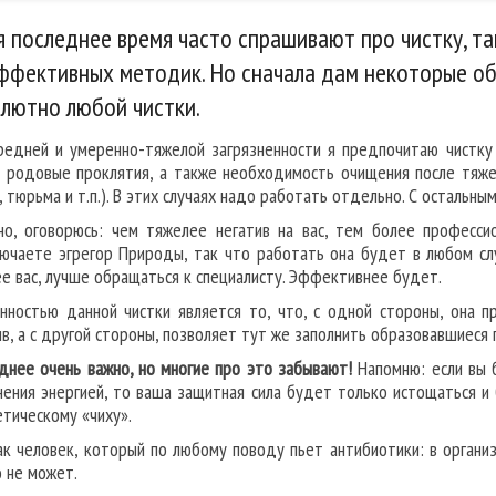
 последнее время часто спрашивают про чистку, та
ффективных методик. Но сначала дам некоторые о
лютно любой чистки.
редней и умеренно-тяжелой загрязненности я предпочитаю чистку
, родовые проклятия, а также необходимость очищения после тяже
, тюрьма и т.п.). В этих случаях надо работать отдельно. С остальн
но, оговорюсь: чем тяжелее негатив на вас, тем более професси
ючаете эгрегор Природы, так что работать она будет в любом слу
ее вас, лучше обращаться к специалисту. Эффективнее будет.
нностью данной чистки является то, что, с одной стороны, она 
ив, а с другой стороны, позволяет тут же заполнить образовавшиеся 
днее очень важно, но многие про это забывают!
Напомню: если вы 
нения энергией, то ваша защитная сила будет только истощаться 
етическому «чиху».
ак человек, который по любому поводу пьет антибиотики: в органи
о не может.