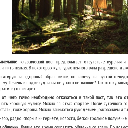
амечание:
классический пост предполагает отсутствие курения и 
, а пить нельзя. В некоторых культурах немного вина разрешено даже
агитирую за здоровый образ жизни, но замечу: на пустой желуд
изму. Печень и поджелудочная не у кого не лишние? Так что курильщ
кратить) от сигарет.
 от чего точно необходимо отказаться в такой пост, так это от
шать хорошую музыку. Можно заняться спортом. После суточного го
 кстати, тоже хороша. Можно заниматься рукоделием, рисованием и т
изор, радио, споры в интернете, новости, бесконтрольное получение
в общении.
Лучше это время сократить общение со всеми. По возможн