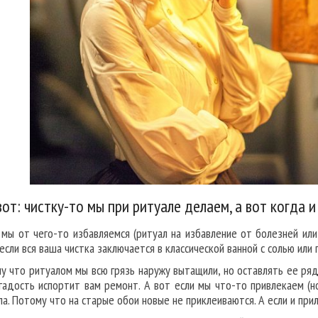
вот: чистку-то мы при ритуале делаем, а вот когда и
 мы от чего-то избавляемся (ритуал на избавление от болезней или
если вся ваша чистка заключается в классической ванной с солью или
у что ритуалом мы всю грязь наружу вытащили, но оставлять ее рядо
 гадость испортит вам ремонт. А вот если мы что-то привлекаем (н
ла. Потому что на старые обои новые не приклеиваются. А если и прил