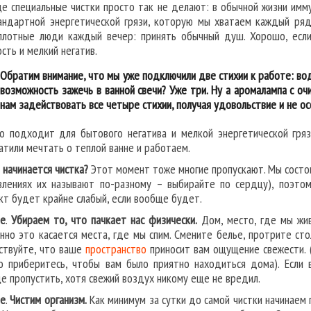
е специальные чистки просто так не делают: в обычной жизни имм
андартной энергетической грязи, которую мы хватаем каждый ряд
плотные люди каждый вечер: принять обычный душ. Хорошо, если 
сть и мелкий негатив.
Обратим внимание, что мы уже подключили две стихии к работе: воду
возможность зажечь в ванной свечи? Уже три. Ну а аромалампа с о
нам задействовать все четыре стихии, получая удовольствие и не ос
о подходит для бытового негатива и мелкой энергетической грязи
атили мечтать о теплой ванне и работаем.
о начинается чистка?
Этот момент тоже многие пропускают. Мы состоим
влениях их называют по-разному – выбирайте по сердцу), поэтому
т будет крайне слабый, если вообще будет.
е
.
Убираем то, что пачкает нас физически.
Дом, место, где мы жив
нно это касается места, где мы спим. Смените белье, протрите ст
ствуйте, что ваше
пространство
приносит вам ощущение свежести. 
о приберитесь, чтобы вам было приятно находиться дома). Если 
е пропустить, хотя свежий воздух никому еще не вредил.
е
.
Чистим организм.
Как минимум за сутки до самой чистки начинаем 