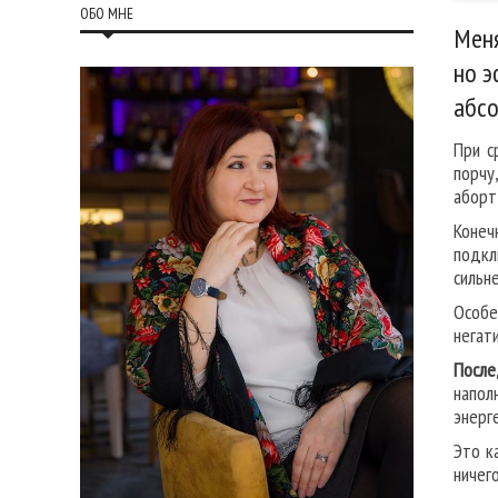
ОБО МНЕ
Меня
но э
абсо
При с
порчу
аборт
Конеч
подкл
сильн
Особе
негат
После
напол
энерг
Это к
ничег