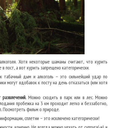
алкоголя. Хотя некоторые шаманы считают, что курить
 в пост, а вот курить запрещено категорически.
ок табачный дым и алкоголь – это сильнейший удар по
ики могут вдобавок к посту на день отказаться (или хотя
 развлечений.
Можно сходить в парк или в лес. Можно
лодания пробежка на 3 км проходит легко и беззаботно,
.п. Посмотреть фильм о природе.
 информации, сплетни – это исключено категорически!
ости, конечно. Не всегда можно уехать от супруга(-и) и