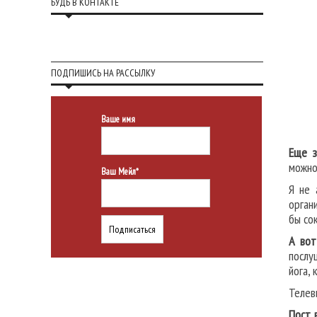
БУДЬ В КОНТАКТЕ
ПОДПИШИСЬ НА РАССЫЛКУ
Ваше имя
Еще з
можно
Ваш Мейл*
Я не 
орган
бы со
А вот
послу
йога,
Телев
Пост 