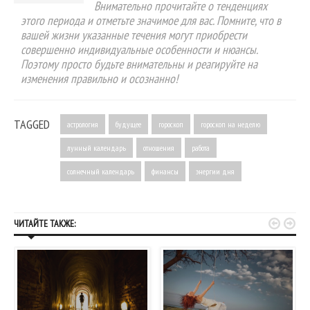
Внимательно прочитайте о тенденциях
этого периода и отметьте значимое для вас. Помните, что в
вашей жизни указанные течения могут приобрести
совершенно индивидуальные особенности и нюансы.
Поэтому просто будьте внимательны и реагируйте на
изменения правильно и осознанно!
TAGGED
астрология
будущее
гороскоп
гороскоп на неделю
лунный календарь
отношения
работа
солнечный календарь
финансы
энергии дня


ЧИТАЙТЕ ТАКЖЕ: