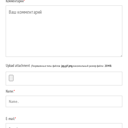
Комментарий
*
Upload attachment
(Разрешенные типы файлов:
jpg, gif, png
, максимальный размер файла:
20MB.
Name:
*
E-mail:
*