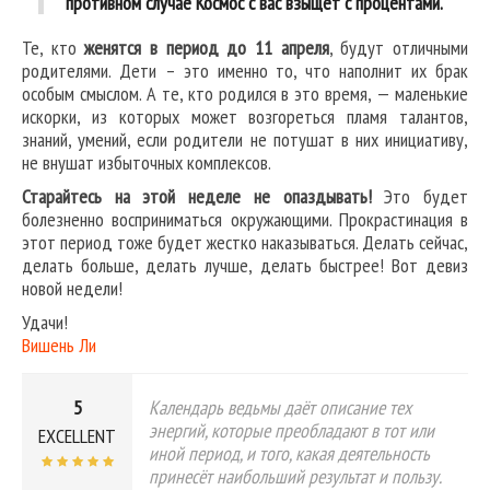
противном случае Космос с вас взыщет с процентами.
Те, кто
женятся в период до 11 апреля
, будут отличными
родителями. Дети – это именно то, что наполнит их брак
особым смыслом. А те, кто родился в это время, — маленькие
искорки, из которых может возгореться пламя талантов,
знаний, умений, если родители не потушат в них инициативу,
не внушат избыточных комплексов.
Старайтесь на этой неделе не опаздывать!
Это будет
болезненно восприниматься окружающими. Прокрастинация в
этот период тоже будет жестко наказываться. Делать сейчас,
делать больше, делать лучше, делать быстрее! Вот девиз
новой недели!
Удачи!
Вишень Ли
5
Календарь ведьмы даёт описание тех
энергий, которые преобладают в тот или
EXCELLENT
иной период, и того, какая деятельность
принесёт наибольший результат и пользу.