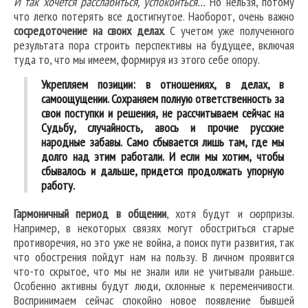
И так хочется расслабиться, успокоиться…
Но нельзя, потому
что легко потерять все достигнутое. Наоборот, очень важно
сосредоточение на своих делах
. С учетом уже полученного
результата пора строить перспективы на будущее, включая
туда то, что мы имеем, формируя из этого себе опору.
Укрепляем позиции:
в отношениях, в делах, в
самоощущении. Сохраняем полную ответственность за
свои поступки и решения, не рассчитываем сейчас на
Судьбу, случайность, авось и прочие русские
народные забавы. Само сбывается лишь там, где мы
долго над этим работали. И если мы хотим, чтобы
сбывалось и дальше, придется продолжать упорную
работу.
Гармоничный период в общении
, хотя будут и сюрпризы.
Например, в некоторых связях могут обостриться старые
противоречия, но это уже не война, а поиск пути развития, так
что обострения пойдут нам на пользу. В личном проявится
что-то скрытое, что мы не знали или не учитывали раньше.
Особенно активны будут люди, склонные к переменчивости.
Воспринимаем сейчас спокойно новое появление бывшей