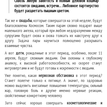
Сквозь любую занятость и полный деловой кошмар
состоятся свидания, встречи… Любовное партнерство
будет расцветать пышным цветом.
Так же и
свадьбы
, которые совершатся на этой неделе, будут
благословлены Космосом. Таким парам словно подарят выше
маленького ангела, который при любом недоразумении между
супругами будет снова и снова толкать их навстречу друг к
другу. Задача пары научиться полноценно раскрывать
взаимные чувства.
А вот
дети
, рожденные в этот период, особенно, после 11
апреля, будут сложным людьми. Они склонны к глубокому
анализу, к высокой работоспособности, но скорее станут
интровертами и не будут готовы к искренности с людьми.
Уже понятно, какая
нервозная обстановка
в этот период?
Станет полегче только к пятнице. А значит, по здоровью
можно выделить внезапные повышения температуры, сильный
жар, головную боль и другие именно нервные реакции,
свойственные конкретному человеку.
Зато сейчас хорошо совершать
косметологические и