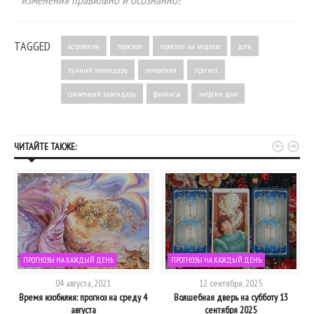
TAGGED
астрология
гороскоп
гороскоп на неделю
дети
лунный календарь
отношения
прогноз
солнечный календарь
финансы
энергии дня


ЧИТАЙТЕ ТАКЖЕ:
ПРОГНОЗЫ НА КАЖДЫЙ ДЕНЬ
ПРОГНОЗЫ НА КАЖДЫЙ ДЕНЬ
04 августа, 2021
12 сентября, 2025
я
Время изобилия: прогноз на среду 4
Волшебная дверь на субботу 13
августа
сентября 2025