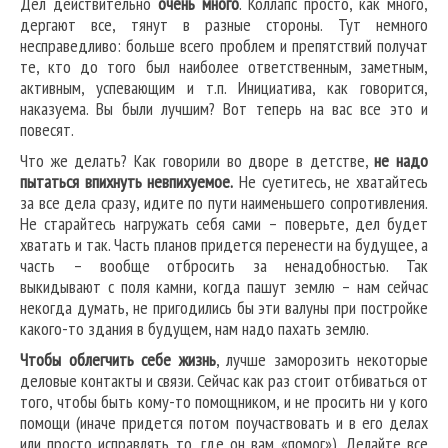
Дел действительно
очень много
. Коллапс просто, как много,
дергают все, тянут в разные стороны. Тут немного
несправедливо: больше всего проблем и препятствий получат
те, кто до того был наиболее ответственным, заметным,
активным, успевающим и т.п. Инициатива, как говорится,
наказуема. Вы были лучшим? Вот теперь на вас все это и
повесят.
Что же делать? Как говорили во дворе в детстве,
не надо
пытаться впихнуть невпихуемое.
Не суетитесь, не хватайтесь
за все дела сразу, идите по пути наименьшего сопротивления.
Не старайтесь нагружать себя сами – поверьте, дел будет
хватать и так. Часть планов придется перенести на будущее, а
часть – вообще отбросить за ненадобностью. Так
выкидывают с поля камни, когда пашут землю – нам сейчас
некогда думать, не пригодились бы эти валуны при постройке
какого-то здания в будущем, нам надо пахать землю.
Чтобы облегчить себе жизнь
, лучше заморозить некоторые
деловые контакты и связи. Сейчас как раз стоит отбиваться от
того, чтобы быть кому-то помощником, и не просить ни у кого
помощи (иначе придется потом поучаствовать и в его делах
или просто исправлять то, где он вам «помог»). Делайте все