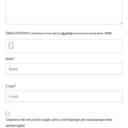
Upload attachment
(Разрешенные типы файлов:
jpg, gif, png
, максимальный размер файла:
20MB.
Name:
*
E-mail:
*
Сохранить моё имя, email и адрес сайта в этом браузере для последующих моих
комментариев.