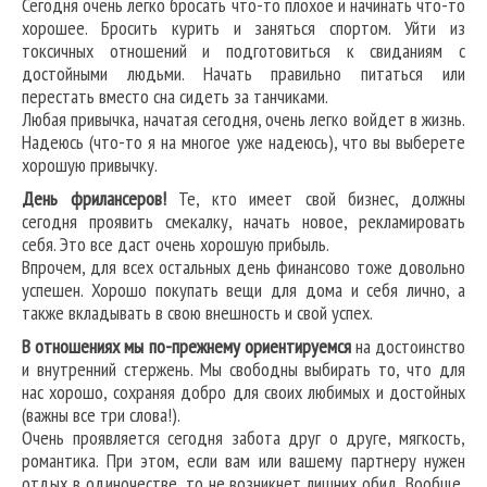
Сегодня очень легко бросать что-то плохое и начинать что-то
хорошее. Бросить курить и заняться спортом. Уйти из
токсичных отношений и подготовиться к свиданиям с
достойными людьми. Начать правильно питаться или
перестать вместо сна сидеть за танчиками.
Любая привычка, начатая сегодня, очень легко войдет в жизнь.
Надеюсь (что-то я на многое уже надеюсь), что вы выберете
хорошую привычку.
День фрилансеров!
Те, кто имеет свой бизнес, должны
сегодня проявить смекалку, начать новое, рекламировать
себя. Это все даст очень хорошую прибыль.
Впрочем, для всех остальных день финансово тоже довольно
успешен. Хорошо покупать вещи для дома и себя лично, а
также вкладывать в свою внешность и свой успех.
В отношениях мы по-прежнему ориентируемся
на достоинство
и внутренний стержень. Мы свободны выбирать то, что для
нас хорошо, сохраняя добро для своих любимых и достойных
(важны все три слова!).
Очень проявляется сегодня забота друг о друге, мягкость,
романтика. При этом, если вам или вашему партнеру нужен
отдых в одиночестве, то не возникнет лишних обид. Вообще,