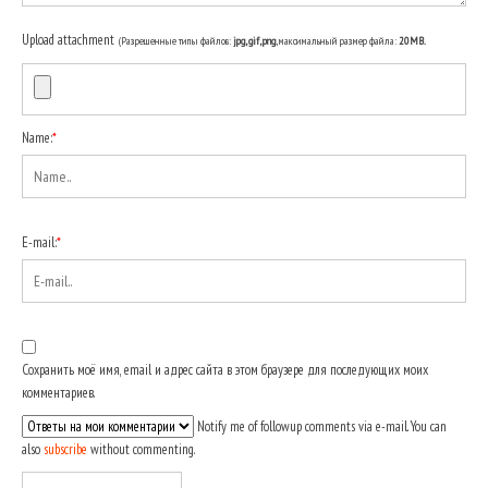
Upload attachment
(Разрешенные типы файлов:
jpg, gif, png
, максимальный размер файла:
20MB.
Name:
*
E-mail:
*
Сохранить моё имя, email и адрес сайта в этом браузере для последующих моих
комментариев.
Notify me of followup comments via e-mail. You can
also
subscribe
without commenting.