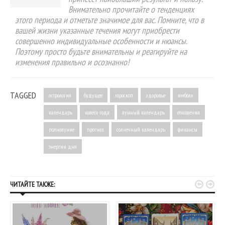
Внимательно прочитайте о тенденциях
этого периода и отметьте значимое для вас. Помните, что в
вашей жизни указанные течения могут приобрести
совершенно индивидуальные особенности и нюансы.
Поэтому просто будьте внимательны и реагируйте на
изменения правильно и осознанно!
TAGGED
астрология
будущее
гороскоп
здоровье
имболк
календарь
колесо года
лунный календарь
отношения
полнолуние
прогноз
солнечный календарь
финансы
энергии дня


ЧИТАЙТЕ ТАКЖЕ: