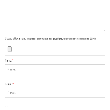
Upload attachment
(Разрешенные типы файлов:
jpg, gif, png
, максимальный размер файла:
20MB.
Name:
*
E-mail:
*