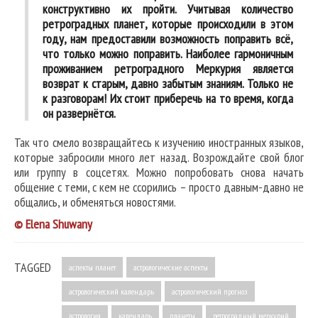
конструктивно их пройти. Учитывая количество
ретроградных планет, которые происходили в этом
году, нам предоставили возможность поправить всё,
что только можно поправить. Наиболее гармоничным
проживанием ретроградного Меркурия является
возврат к старым, давно забытым знаниям. Только не
к разговорам! Их стоит приберечь на то время, когда
он развернётся.
Так что смело возвращайтесь к изучению иностранных языков,
которые забросили много лет назад. Возрождайте свой блог
или группу в соцсетях. Можно попробовать снова начать
общение с теми, с кем не ссорились – просто давным-давно не
общались, и обменяться новостями.
© Elena Shuwany
TAGGED
аспекты планет
астрологические аспекты
астрологический календарь
астрологический прогноз
астрология
календарь
планеты
ретроградный меркурий