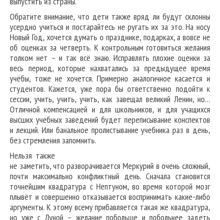
выпустить из страны.
Обратите внимание, что дети также вряд ли будут склонны
усердно учиться и постарайтесь не ругать их за это. На носу
Новый Год, хочется думать о празднике, подарках, а вовсе не
об оценках за четверть. К контрольным готовиться желания
толком нет – и так всё знаю. Исправлять плохие оценки за
весь период, которые нахватались за предыдущее время
учёбы, тоже не хочется. Примерно аналогичное касается и
студентов. Кажется, уже пора бы ответственно подойти к
сессии, учить, учить, учить, как завещал великий Ленин, но…
Отличной компенсацией и для школьников, и для учащихся
высших учебных заведений будет переписывание конспектов
и лекций. Или банальное пролистывание учебника раз в день,
без стремления запомнить.
Нельзя также
не заметить, что разворачивается Меркурий в очень сложный,
почти максимально конфликтный день. Сначала становится
точнейшим квадратура с Нептуном, во время которой мозг
плывёт и совершенно отказывается воспринимать какие-либо
аргументы. К этому всему прибавляется такая же квадратура,
но уже с Луной – желание побольше и побольнее задеть