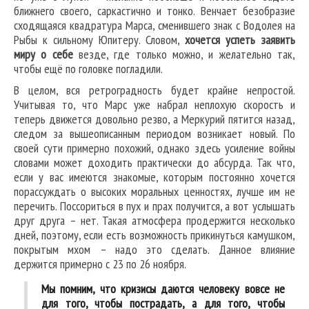
ближнего своего, саркастично и тонко. Венчает безобразие
сходящаяся квадратура Марса, сменившего знак с Водолея на
Рыбы к сильному Юпитеру. Словом,
хочется успеть заявить
миру о себе
везде, где только можно, и желательно так,
чтобы ещё по головке погладили.
В целом, вся ретроградность будет крайне непростой.
Учитывая то, что Марс уже набрал неплохую скорость и
теперь движется довольно резво, а Меркурий пятится назад,
следом за вышеописанным периодом возникает новый. По
своей сути примерно похожий, однако здесь усиление войны
словами может доходить практически до абсурда. Так что,
если у вас имеются знакомые, которым постоянно хочется
порассуждать о высоких моральных ценностях, лучше им не
перечить. Поссориться в пух и прах получится, а вот услышать
друг друга – нет. Такая атмосфера продержится несколько
дней, поэтому, если есть возможность прикинуться камушком,
покрытым мхом – надо это сделать. Данное влияние
держится примерно с 23 по 26 ноября.
Мы помним, что кризисы даются человеку вовсе не
для того, чтобы пострадать, а для того, чтобы