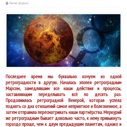
Магия Шувани
Последнее время мы буквально кочуем из одной
ретроградности в другую. Началась эпопея ретроградным
Марсом, замедлявшим все наши действия и процессы,
заставляющим переделывать всё по десять раз.
Продолжилась ретроградной Венерой, которая успела
поднять со дна отношений самое неприятное и болезненное, а
затем отправила пересматривать наши партнёрства. Меркурий
же ретроградным бывает довольно часто, к нему привыкнуть
гораздо проще, чем к двум предыдущим планетам, однако и