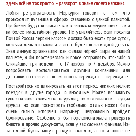
здесь всё не так просто – разворот в знаке своего изгнания.
Любая ретроградность Меркурия говорит о том, что
происходит путаница в сферах, связанных с данной планетой.
Проблемы будут возникать как в личных коммуникациях, так и
на более масштабном уровне. Не удивляйтесь, если посылка
Почтой России первым классом должна была ехать трое суток,
включая день отправки, а в итоге будет ползти дней десять.
Зная данную организацию, как филиал чёрной дыры на нашей
планете, я бы поостереглась и вовсе отправлять что-либо в
ближайшие три недели – с 17 ноября по 7 декабря. Можно
попробовать воспользоваться другими компаниями для
доставки, но если есть возможность переждать – переждите.
Постарайтесь не планировать на этот период никаких мелких
поездок в другие города на выходные. Может возникнуть
существенное количество неурядиц, по отдельности – сущая
ерунда, но если посмотреть глобально, отдых может быть
очень сильно испорчен. Например, неправильно пройдёт
бронирование. Особенно я бы порекомендовала
проверять
билеты и прочие документы
, если у вас сложная фамилия. Из-
за одной буквы могут раздуть скандал, а то и вовсе не