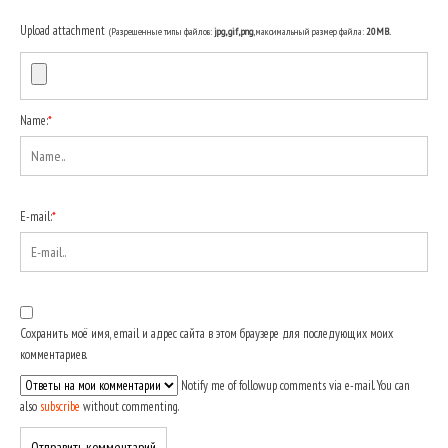
Upload attachment
(Разрешенные типы файлов:
jpg, gif, png
, максимальный размер файла:
20MB.
Name:
*
E-mail:
*
Сохранить моё имя, email и адрес сайта в этом браузере для последующих моих
комментариев.
Notify me of followup comments via e-mail. You can
also
subscribe
without commenting.