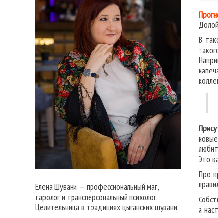
Прогн
Долой
В так
таког
Напри
напеч
коллег
Прису
новые
любит
Это к
Про п
прави
Елена Шувани — профессиональный маг,
таролог и трансперсональный психолог.
Собст
Целительница в традициях цыганских шувани.
а нас