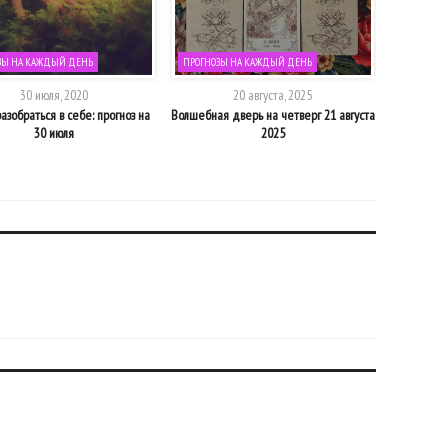
ЗЫ НА КАЖДЫЙ ДЕНЬ
ПРОГНОЗЫ НА КАЖДЫЙ ДЕНЬ
ПРОГНОЗЫ
30 июля, 2020
20 августа, 2025
азобраться в себе: прогноз на
Волшебная дверь на четверг 21 августа
Луна Во
30 июля
2025
затмений