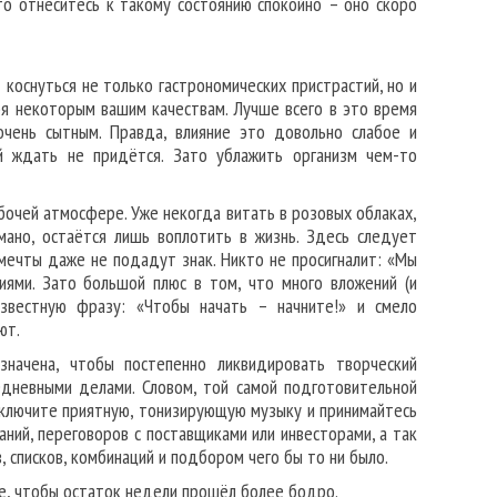
что отнеситесь к такому состоянию спокойно – оно скоро
коснуться не только гастрономических пристрастий, но и
я некоторым вашим качествам. Лучше всего в это время
очень сытным. Правда, влияние это довольно слабое и
й ждать не придётся. Зато ублажить организм чем-то
бочей атмосфере. Уже некогда витать в розовых облаках,
ано, остаётся лишь воплотить в жизнь. Здесь следует
 мечты даже не подадут знак. Никто не просигналит: «Мы
лиями. Зато большой плюс в том, что много вложений (и
ызвестную фразу: «Чтобы начать – начните!» и смело
ют.
начена, чтобы постепенно ликвидировать творческий
едневными делами. Словом, той самой подготовительной
 Включите приятную, тонизирующую музыку и принимайтесь
ний, переговоров с поставщиками или инвесторами, а так
, списков, комбинаций и подбором чего бы то ни было.
ше, чтобы остаток недели прошёл более бодро.