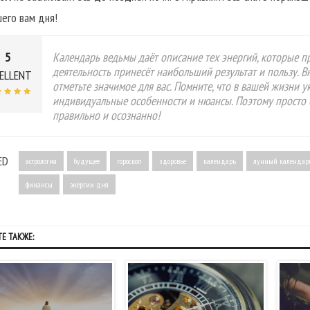
его вам дня!
5
Календарь ведьмы даёт описание тех энергий, которые пр
деятельность принесёт наибольший результат и пользу. 
ELLENT
отметьте значимое для вас. Помните, что в вашей жизни 
индивидуальные особенности и нюансы. Поэтому просто 
правильно и осознанно!
ED
астрология
будущее
гороскоп
здоровье
календарь
лунный календар
финансы
энергии дня
Е ТАКЖЕ: