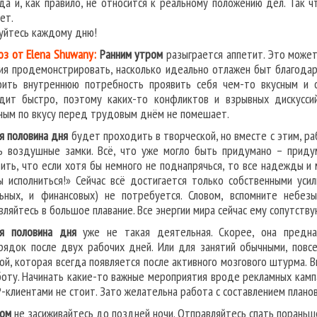
да и, как правило, не относится к реальному положению дел. Так 
ет.
уйтесь каждому дню!
оз от Elena Shuwany:
Ранним утром
разыграется аппетит. Это может 
ия продемонстрировать, насколько идеально отлажен быт благодар
оить внутреннюю потребность проявить себя чем-то вкусным и 
дит быстро, поэтому каких-то конфликтов и взрывных дискусси
ным по вкусу перед трудовым днём не помешает.
я половина дня
будет проходить в творческой, но вместе с этим, ра
ь воздушные замки. Всё, что уже могло быть придумано – придум
ить, что если хотя бы немного не поднапрячься, то все надежды и
ы исполниться!» Сейчас всё достигается только собственными уси
ьных, и финансовых) не потребуется. Словом, вспомните небез
вляйтесь в большое плавание. Все энергии мира сейчас ему сопутству
я половина дня
уже не такая деятельная. Скорее, она предназ
рядок после двух рабочих дней. Или для занятий обычными, повс
ой, которая всегда появляется после активного мозгового штурма.
боту. Начинать какие-то важные мероприятия вроде рекламных кампа
P-клиентами не стоит. Зато желательна работа с составлением планов
ом
не засиживайтесь до поздней ночи. Отправляйтесь спать порань