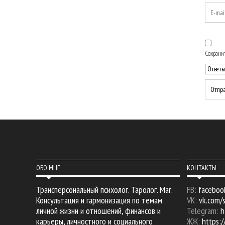
Сохранит
ОБО МНЕ
КОНТАКТЫ
Трансперсональный психолог. Таролог. Маг.
FB:
faceboo
Консультация и гармонизация по темам
VK:
vk.com/
личной жизни и отношений, финансов и
Telegram:
h
карьеры, личностного и социального
ЖЖ:
https:/