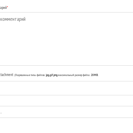
тарий
*
ttachment
(Разрешенные типы файлов:
jpg, gif, png
, максимальный размер файла:
20MB.