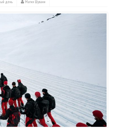
дый день
Магия Шувани