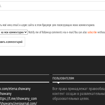
ь моё имя, email и адрес сайта в этом браузере для последующих моих комментариев.
Notify me of followup comments via e-mail. You can also
subscribe
withou
ПОЛЬЗОВАТЕЛЯМ
k.com/elena.shuwany
Все права принадлежат правообла
shuwany
контент создан в развлекательны
ttps://t.me/shuwany_com
образовательных целях.
/shuwany.livejournal.com/