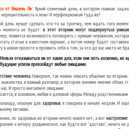
оз от Вишень Ли:
Яркий солнечный день, в котором главная задача
 нерешительность и лень! И перфекционизм туда же!
ой день лучше сделать что-то на троечку, чем ждать того момен
о момента не будет:
в этот вторник могут подвернуться уникал
мер, появится возможность поговорить с нужным человеком, которы
атать статью в известном журнале, а потом номер будет составлен
у в новом проекте и проявить себя в том, за что до вас никто не бра
Нельзя отказываться ни от каких дел, если они хоть косвенно, но и
будущие успехи превзойдут любые ожидания.
тствие человека.
Наверное, так можно описать общение во вторник. 
 знакомства, и важный разговор, в котором значимо мнение обоих ст
 нас. И просто внезапное свидание.
асается, в основном, любви и деловой сферы. Между родственниками 
рохладу, опасную для
здоровья
, я говорила в начале недели. И ещ
льному питанию.
венно, по здоровью во вторник ничего нового нет, а вот
настроение 
троение к вечеру упадническое, как будто все “достало”, ничего не