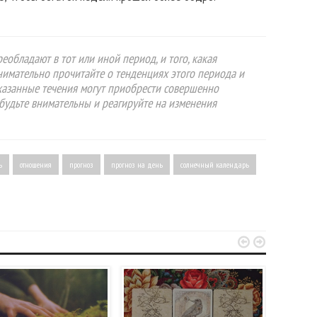
еобладают в тот или иной период, и того, какая
Внимательно прочитайте о тенденциях этого периода и
указанные течения могут приобрести совершенно
будьте внимательны и реагируйте на изменения
ь
отношения
прогноз
прогноз на день
солнечный календарь

