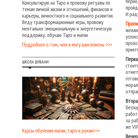
перио
Консультирую на Таро и провожу ритуалы по
пройд
темам личной жизни и отношений, финансов и
И рад
карьеры, личностного и социального развития.
Веду трансформационные игры, провожу
Прогн
ментально-эмоциональную и энергетическую
желан
поддержку, обучаю Таро и магии.
успок
прохо
Подробнее о том, чем я могу вам помочь >>>
прият
Перва
ШКОЛА ШУВАНИ
стоит
отмет
готов
морал
отпра
Втора
беспо
работ
за ра
же VI
Курсы обучения магии, таро и рунам>>>
Вечер