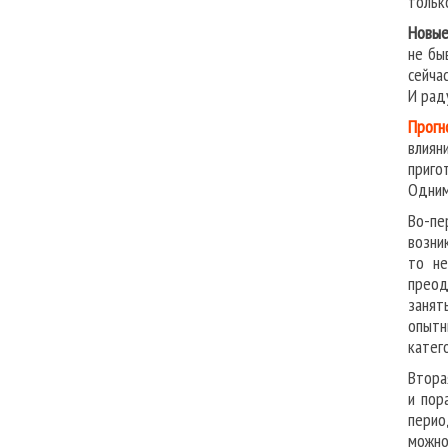
тольк
Новые
не бы
сейча
И рад
Прогн
влиян
приго
Одним
Во-пе
возни
то не
преод
занят
опытн
катег
Втора
и пор
перио
можно