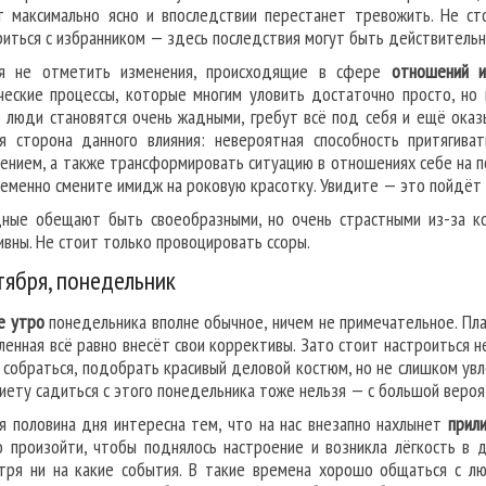
т максимально ясно и впоследствии перестанет тревожить. Не ст
риться с избранником — здесь последствия могут быть действитель
зя не отметить изменения, происходящие в сфере
отношений и
ческие процессы, которые многим уловить достаточно просто, но 
 люди становятся очень жадными, гребут всё под себя и ещё оказ
я сторона данного влияния: невероятная способность притягив
ением, а также трансформировать ситуацию в отношениях себе на п
ременно смените имидж на роковую красотку. Увидите — это пойдёт 
ные обещают быть своеобразными, но очень страстными из-за ком
ивны. Не стоит только провоцировать ссоры.
тября, понедельник
е утро
понедельника вполне обычное, ничем не примечательное. Пла
ленная всё равно внесёт свои коррективы. Зато стоит настроиться 
 собраться, подобрать красивый деловой костюм, но не слишком ув
диету садиться с этого понедельника тоже нельзя — с большой веро
я половина дня интересна тем, что на нас внезапно нахлынет
прил
о произойти, чтобы поднялось настроение и возникла лёгкость в 
тря ни на какие события. В такие времена хорошо общаться с лю