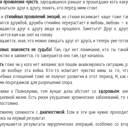
я проявления чувств
, зародившихся раньше и прошедших хоть каку
юхаться» друг к другу, понять, кто перед ними стоит.
 и
стихийных проявлений эмоций
, но стихия возникает чаще тоже та
вится дружбой, дружба стихийно перерастает в любовь, любовь — в
ащаются друг к другу люди из прошлого. Заметьте! Друг к другу
ается вам как снег на голову.
ащаются, зная, что можно ожидать друг от друга, и теперь уже гото
овых знакомств не судьба!
Там, где нет понимания, кто ты такой
мство и завяжется, то завершится оно там, где началось.
ть
тоже ни у кого нет желания: все пошли анализировать ситуацию, р
 ли вообще эта война. Кто-то испытает чувство вины за то, чт
ебных отношений тоже не получат развития в этот период. И, как
ами посредников для разрешения спора.
лиже к Полнолунию, тем лучше дела обстоят со
здоровьем
: эн
дневной жизни. Есть риски ухудшения хронических заболеваний, то 
постоянно.
ежнему сложности с
диагностикой
. Если в эти дни нужно проходи
аясь на первый результат.
улучшаются результаты хирургических операций, особенно со вт