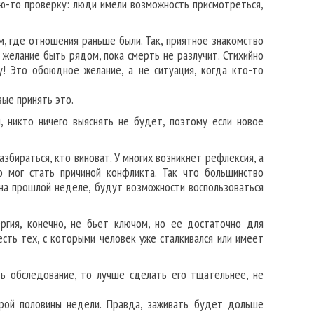
ю-то проверку: люди имели возможность присмотреться,
м, где отношения раньше были. Так, приятное знакомство
 желание быть рядом, пока смерть не разлучит. Стихийно
! Это обоюдное желание, а не ситуация, когда кто-то
вые принять это.
, никто ничего выяснять не будет, поэтому если новое
азбираться, кто виноват. У многих возникнет рефлексия, а
о мог стать причиной конфликта. Так что большинство
 на прошлой неделе, будут возможности воспользоваться
ергия, конечно, не бьет ключом, но ее достаточно для
есть тех, с которыми человек уже сталкивался или имеет
ть обследование, то лучше сделать его тщательнее, не
орой половины недели. Правда, заживать будет дольше