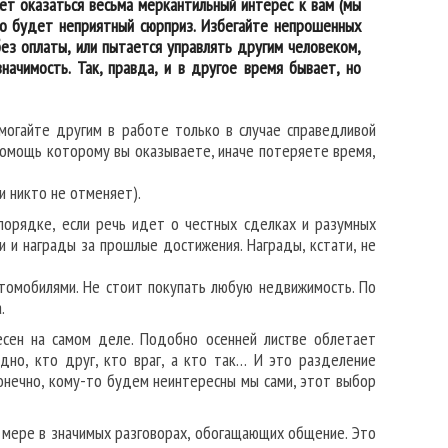
ет оказаться весьма меркантильный интерес к вам (мы
то будет неприятный сюрприз. Избегайте непрошенных
без оплаты, или пытается управлять другим человеком,
начимость. Так, правда, и в другое время бывает, но
омогайте другим в работе только в случае справедливой
 помощь которому вы оказываете, иначе потеряете время,
 никто не отменяет).
 порядке, если речь идет о честных сделках и разумных
и и награды за прошлые достижения. Награды, кстати, не
томобилями. Не стоит покупать любую недвижимость. По
.
есен на самом деле. Подобно осенней листве облетает
дно, кто друг, кто враг, а кто так… И это разделение
Конечно, кому-то будем неинтересны мы сами, этот выбор
й мере в значимых разговорах, обогащающих общение. Это