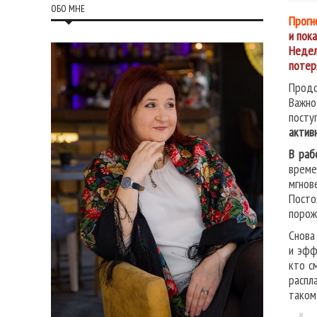
ОБО МНЕ
Прогн
и пока
Недел
потер
Продо
Важно
посту
актив
В раб
време
мгнов
Посто
порож
Снова
и эфф
кто с
распл
таком