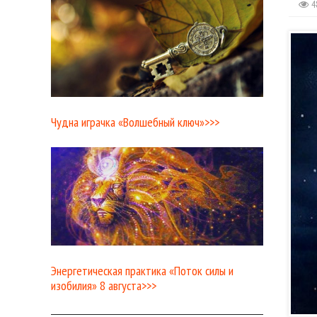
4
Чудна играчка «Волшебный ключ»>>>
Энергетическая практика «Поток силы и
изобилия» 8 августа>>>