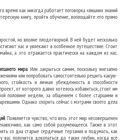
это время как никогда работает поговорка «лишних знаний
нтересную книгу, пройти обучение, воплощайте его прямо
ростой, но вполне плодотворной. В ней будет несколько
астигают нас и увлекают в особенное путешествие. Стоит
майна, а это отражается практически на каждом из нас.
нешнего мира
. Или закрыться самим, поскольку внезапно
ижениями или попробовать самостоятельно решить какую-
ого, стойкость и личная убеждённость в способности
проект, от которого давно хотелось избавиться, стоит им
рвой половине недели, за общением с более старшими и
аревшими. Однако спорить сейчас с мэтрами своего дела
ций
. Появляется чувство, что весь этот мир несовершенен
ненавязчиво, как само собой разумеющееся. Также в этот
нять со дна старые сердечные терзания и подумать, как
у вас получится докопаться до таких глубин, когда всё