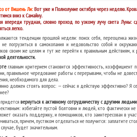
оз от Вишень Ли:
Вот уже и Полнолуние октября через неделю. Крова
тимся вниз к Самайну.
я впереди трудная, словно проход по узкому лучу света Луны: с
яться легко.
лжаются тенденции прошлой недели: поиск себя, переоценка жизн
 не погрузиться в самокопания и недовольство собой и окружаю
пков своим же целям и тут же перейти к правильным действиям, к
ной деятельности.
оте
главным критерием становится эффективность, коэффициент по
ни, правильное чередование работы с перерывами, чтобы не довест
ения, необходимого для дела.
янно должен стоять вопрос: — сейчас я действую эффективно? Я се
нее?
 придется
вернуться к активному сотрудничеству с другими людьми
ективным: избегайте пустой болтовни и людей, кто фактически не 
может оказать поддержку, и помощников, кто заинтересован в участ
ачиваться, причем, пустяком отделаться не получится: заплатите стол
 случае, будет значительным.