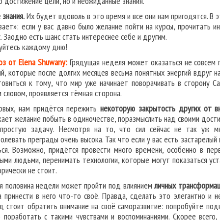
о достижение цели, но и неожиданные знания.
 знания.
Их будет вдоволь в это время и все они нам пригодятся. В 
вает»: если у вас давно было желание пойти на курсы, прочитать и
с. Заодно есть шанс стать интереснее себе и другим.
уйтесь каждому дню!
оз от Elena Shuwany:
Грядущая неделя может оказаться не совсем п
ий, которые после долгих месяцев весьма понятных энергий вдруг н
товиться к тому, что мир уже начинает поворачивать в сторону Са
 словом, проявляется тёмная сторона.
рвых, нам придётся пережить
некоторую закрытость других от в
кает желание побыть в одиночестве, поразмыслить над своими дост
простую задачу. Несмотря на то, что сил сейчас не так уж мн
олевать преграды очень высока. Так что если у вас есть застарелый 
ься. Возможно, придётся провести много времени, особенно в пе
ыми людьми, перенимать технологии, которые могут показаться уст
орически не стоит.
я половина недели может пройти под влиянием
личных трансформа
а принести в него что-то своё. Правда, сделать это элегантно и 
д стоит обратить внимание на своё саморазвитие: попробуйте под
 поработать с такими чувствами и воспоминаниями. Скорее всего, 