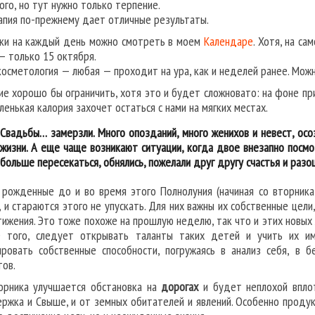
ого, но тут нужно только терпение.
апия по-прежнему дает отличные результаты.
ки на каждый день можно смотреть в моем
Календаре
. Хотя, на с
— только 15 октября.
косметология — любая — проходит на ура, как и неделей ранее. Можн
ие хорошо бы ограничить, хотя это и будет сложновато: на фоне пр
ленькая калория захочет остаться с нами на мягких местах.
Свадьбы… замерзли. Много опозданий, много женихов и невест, осо
жизни. А еще чаще возникают ситуации, когда двое внезапно посмо
больше пересекаться, обнялись, пожелали друг другу счастья и разо
, рожденные до и во время этого Полнолуния (начиная со вторник
, и стараются этого не упускать. Для них важны их собственные цели
тижения. Это тоже похоже на прошлую неделю, так что и этих новых 
 того, следует открывать таланты таких детей и учить их им
ировать собственные способности, погружаясь в анализ себя, в 
тов.
орника улучшается обстановка на
дорогах
и будет неплохой вплот
ржка и Свыше, и от земных обитателей и явлений. Особенно проду