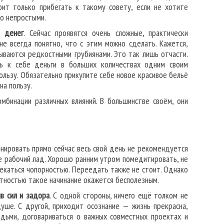
оит только прибегать к такому совету, если не хотите
но непростыми.
 денег
. Сейчас проявятся очень сложные, практически
не всегда понятно, что с этим можно сделать. Кажется,
ываются редкостными грубиянами. Это так лишь отчасти.
ать к себе деньги в больших количествах одним своим
ользу. Обязательно прикупите себе новое красивое бельё
на пользу.
бинации различных влияний. В большинстве своём, они
нировать прямо сейчас весь свой день не рекомендуется
не рабочий лад. Хорошо ранним утром помедитировать, не
лекаться чопорностью. Переедать также не стоит. Однако
ятностью такое начинание окажется бесполезным.
ив сил и задора
. С одной стороны, ничего ещё толком не
душе. С другой, приходит осознание — жизнь прекрасна,
дьми, договариваться о важных совместных проектах и