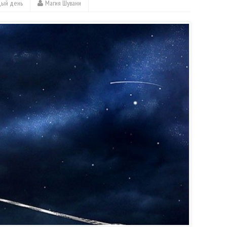
дый день
Магия Шувани