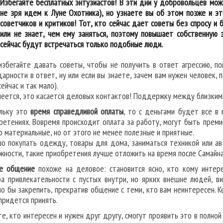
Избегайте бесплатных энтузиастов! В эти дни у добровольцев мож
не зря идем к Луне Охотника), но узнаете вы об этом позже и э
советчиков и критиков! Тот, кто сейчас дает советы без спросу и 
или не знает, чем ему заняться, поэтому повышает собственную з
сейчас будут встречаться только подобные люди.
избегайте давать советы, чтобы не получить в ответ агрессию, п
дарности в ответ, ну или если вы знаете, зачем вам нужен человек,
сейчас и так мало).
меется, это касается деловых контактов! Поддержку между близкими
льку это
время справедливой оплаты
, то с деньгами будет все в
ретениях. Вовремя происходит оплата за работу, могут быть преми
о материальные, но от этого не менее полезные и приятные.
о покупать одежду, товары для дома, заниматься техникой или ав
жности, такие приобретения лучше отложить на время после Самайна
е общение
похоже на деловое: становится ясно, кто кому интер
а привлекательности с пустых внутри, но ярких внешне людей, ви
о бы закрепить, прекратив общение с теми, кто вам неинтересен. 
придется принять.
те, кто интересен и нужен друг другу, смогут проявить это в полно