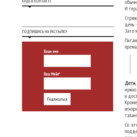
БУДЬ В КОНТАКТЕ
обычн
И тер
Стриж
день 
Зато 
ПОДПИШИСЬ НА РАССЫЛКУ
Питан
према
Ваше имя
Ваш Мейл*
Дети
нужно
и дос
Кроме
игнор
талан
Со вт
подде