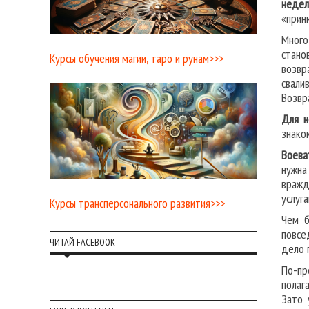
недел
«прин
Много
стано
Курсы обучения магии, таро и рунам>>>
возвр
свалив
Возвр
Для н
знако
Воева
нужна
вражд
услуг
Курсы трансперсонального развития>>>
Чем б
повсе
ЧИТАЙ FACEBOOK
дело 
По-пр
полаг
Зато 