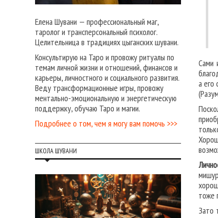
Елена Шувани — профессиональный маг,
таролог и трансперсональный психолог.
Целительница в традициях цыганских шувани.
Консультирую на Таро и провожу ритуалы по
Сами 
темам личной жизни и отношений, финансов и
благо
карьеры, личностного и социального развития.
а его 
Веду трансформационные игры, провожу
(Разу
ментально-эмоциональную и энергетическую
поддержку, обучаю Таро и магии.
Поско
приоб
Подробнее о том, чем я могу вам помочь >>>
тольк
Хорош
возмо
ШКОЛА ШУВАНИ
Лично
мишур
хорош
тоже 
Зато 