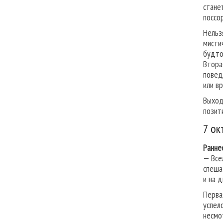
стане
поссо
Нель
мисти
будто
Втора
повед
или в
Выход
позит
7 ок
Ранне
— Все
спеша
и на 
Перва
успел
несмо