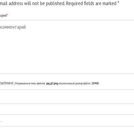
mail address will not be published. Required fields are marked
*
тарий
*
ttachment
(Разрешенные типы файлов:
jpg, gif, png
, максимальный размер файла:
20MB.