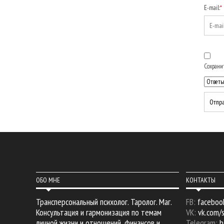
E-mail:
*
Сохранит
ОБО МНЕ
КОНТАКТЫ
Трансперсональный психолог. Таролог. Маг.
FB:
faceboo
Консультация и гармонизация по темам
VK:
vk.com/
личной жизни и отношений, финансов и
Telegram:
h