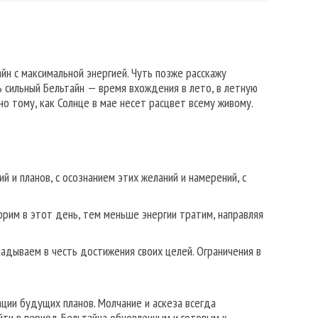
йн с максимальной энергией. Чуть позже расскажу
ь сильный Бельтайн — время вхождения в лето, в летную
но тому, как Солнце в мае несет расцвет всему живому.
ий и планов, с осознанием этих желаний и намерений, с
ворим в этот день, тем меньше энергии тратим, направляя
кладываем в честь достижения своих целей. Ограничения в
ации будущих планов. Молчание и аскеза всегда
йти в период Бельтайна обновленным и готовым к