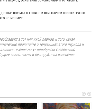
веденные полчаса в тишине и осмыслении положительно
ичто не мешает.
еобладают в тот или иной период, и того, какая
нимательно прочитайте о тенденциях этого периода и
указанные течения могут приобрести совершенно
будьте внимательны и реагируйте на изменения

