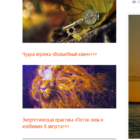
4
Чудна играчка «Волшебный ключ»>>>
Энергетическая практика «Поток силы и
изобилия» 8 августа>>>