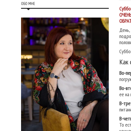
ОБО МНЕ
Суббо
ОЧЕН
ОБРАТ
День,
подро
полов
Суббо
Как 
Во-пе
погру
Во-вт
ее на 
В-тре
питани
В-чет
То ес
конце