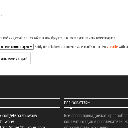
ь моё имя, email и адрес сайта в этом браузере для последующих моих комментариев.
Notify me of followup comments via e-mail. You can also
subscribe
withou
ПОЛЬЗОВАТЕЛЯМ
k.com/elena.shuwany
Все права принадлежат правообла
shuwany
контент создан в развлекательны
ttps://t.me/shuwany_com
образовательных целях.