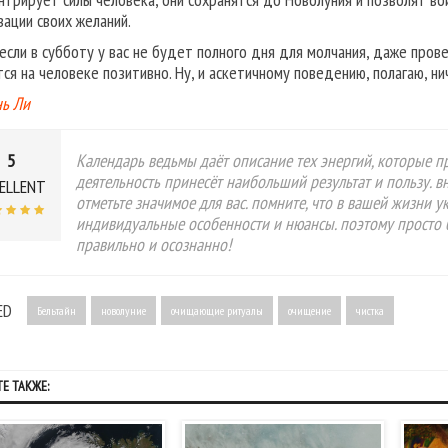
зации своих желаний.
если в субботу у вас не будет полного дня для молчания, даже про
тся на человеке позитивно. Ну, и аскетичному поведению, полагаю, н
ь Ли
5
Календарь ведьмы даёт описание тех энергий, которые пр
деятельность принесёт наибольший результат и пользу. в
ELLENT
отметьте значимое для вас. помните, что в вашей жизни 
индивидуальные особенности и нюансы. поэтому просто 
правильно и осознанно!
ED
Бельтайн
новолуние
очищающие ритуалы
очищение
чистка
Е ТАКЖЕ: