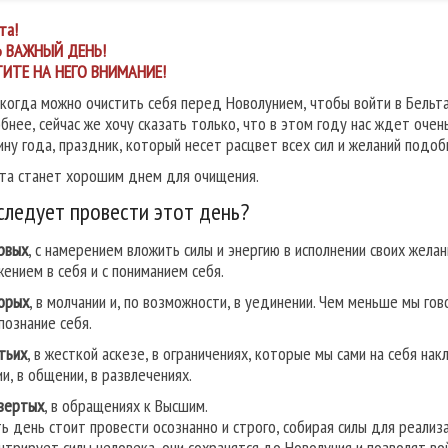
та!
Ь ВАЖНЫЙ ДЕНЬ!
ИТЕ НА НЕГО ВНИМАНИЕ!
 когда можно очистить себя перед Новолунием, чтобы войти в Бельта
бнее, сейчас же хочу сказать только, что в этом году нас ждет очен
ину года, праздник, который несет расцвет всех сил и желаний подоб
та станет хорошим днем для очищения.
следует провести этот день?
рвых
, с намерением вложить силы и энергию в исполнении своих желан
жением в себя и с пониманием себя.
орых
, в молчании и, по возможности, в уединении. Чем меньше мы го
познание себя.
тьих
, в жесткой аскезе, в ограничениях, которые мы сами на себя на
и, в общении, в развлечениях.
вертых
, в обращениях к Высшим.
ть день стоит провести осознанно и строго, собирая силы для реализ
нтрирует силы человека, они сохранятся до Новолуния и позволят во