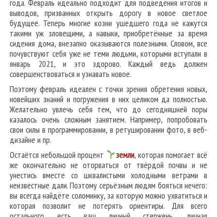
года. Февраль идеально подходит для подведения итогов и
выводов, призванных открыть дорогу в новое светлое
будущее. Теперь многие козни ушедшего года не кажутся
такими уж зловещими, а навыки, приобретённые за время
сидения дома, внезапно оказываются полезными. Словом, все
почувствуют себя уже не теми людьми, которыми вступали в
январь 2021, и это здорово. Каждый ведь должен
совершенствоваться и узнавать новое.
Поэтому февраль идеален с точки зрения обретения новых,
новейших знаний и погружения в них целиком да полностью.
Желательно увлечь себя тем, что до сегодняшней поры
казалось очень сложным занятием. Например, попробовать
свои силы в программировании, в ретушировании фото, в веб-
дизайне и пр.
Остаётся небольшой процент
земли
, которая помогает всё
же окончательно не оторваться от твёрдой почвы и не
унестись вместе со шквалистыми холодными ветрами в
неизвестные дали. Поэтому серьёзным людям бояться нечего:
вы всегда найдёте соломинку, за которую можно ухватиться и
которая позволит не потерять ориентиры. Для всего
остального есть ваш личный стержень, личная