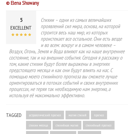
© Elena Shuwany
5
Стихии – одни из самых величайших
проявлений сил мира, основа, на которой
EXCELLENT
строится весь наш мир, из которых
проистекает все остальное. Они есть везде
и во всем: вокруг и в самом человеке –
Воздух, Огонь, Земля и Вода влияют как на наше внутреннее
состояние, так и на внешние события. Сегодня я расскажу о
том, какие стихии будут более выражены в энергиях
предстоящего месяца и как они будут влиять на нас. С
помощью моего стихийного прогноза вы сможете лучше
ориентироваться в потоках событий и своих внутренних
процессах, не теряя так необходимую нам энергию, а
используя её максимально эффективно.
TAGGED
астрологический прогноз
магия стихий
прогноз
стихии месяца
стихийная магия
стихийный прогноз