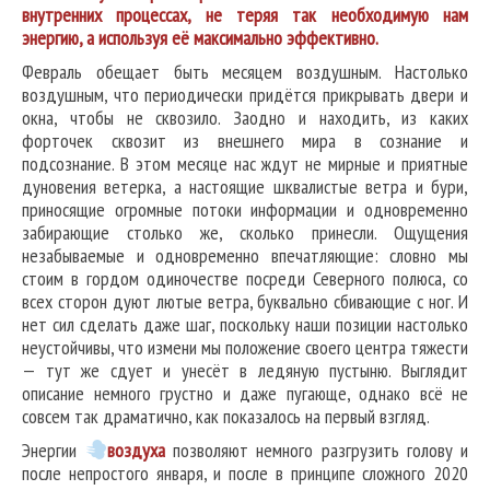
внутренних процессах, не теряя так необходимую нам
энергию, а используя её максимально эффективно.
Февраль обещает быть месяцем воздушным. Настолько
воздушным, что периодически придётся прикрывать двери и
окна, чтобы не сквозило. Заодно и находить, из каких
форточек сквозит из внешнего мира в сознание и
подсознание. В этом месяце нас ждут не мирные и приятные
дуновения ветерка, а настоящие шквалистые ветра и бури,
приносящие огромные потоки информации и одновременно
забирающие столько же, сколько принесли. Ощущения
незабываемые и одновременно впечатляющие: словно мы
стоим в гордом одиночестве посреди Северного полюса, со
всех сторон дуют лютые ветра, буквально сбивающие с ног. И
нет сил сделать даже шаг, поскольку наши позиции настолько
неустойчивы, что измени мы положение своего центра тяжести
— тут же сдует и унесёт в ледяную пустыню. Выглядит
описание немного грустно и даже пугающе, однако всё не
совсем так драматично, как показалось на первый взгляд.
Энергии
в
оздуха
позволяют немного разгрузить голову и
после непростого января, и после в принципе сложного 2020