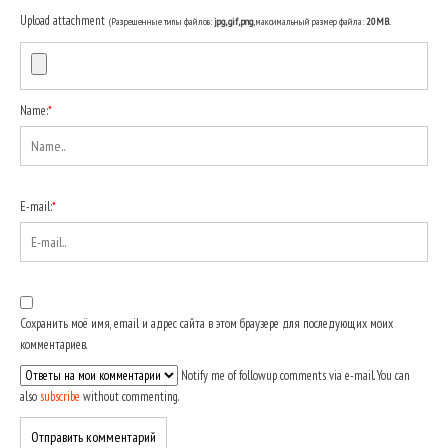
Upload attachment
(Разрешенные типы файлов:
jpg, gif, png
, максимальный размер файла:
20MB.
Name:
*
E-mail:
*
Сохранить моё имя, email и адрес сайта в этом браузере для последующих моих
комментариев.
Notify me of followup comments via e-mail. You can
also
subscribe
without commenting.