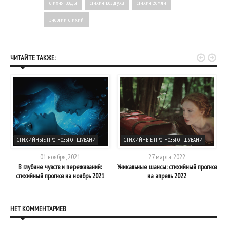
стихия воды
стихия воздуха
стихия Земли
энергии стихий


ЧИТАЙТЕ ТАКЖЕ:
СТИХИЙНЫЕ ПРОГНОЗЫ ОТ ШУВАНИ
СТИХИЙНЫЕ ПРОГНОЗЫ ОТ ШУВАНИ
01 ноября, 2021
27 марта, 2022
В глубине чувств и переживаний:
Уникальные шансы: стихийный прогноз
стихийный прогноз на ноябрь 2021
на апрель 2022
НЕТ КОММЕНТАРИЕВ