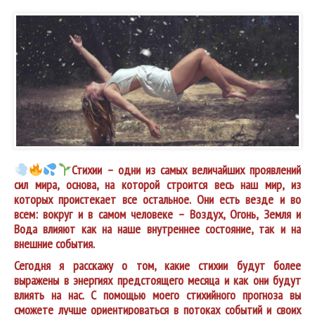
Стихии – одни из самых величайших проявлений
сил мира, основа, на которой строится весь наш мир, из
которых проистекает все остальное. Они есть везде и во
всем: вокруг и в самом человеке – Воздух, Огонь, Земля и
Вода влияют как на наше внутреннее состояние, так и на
внешние события.
Сегодня я расскажу о том, какие стихии будут более
выражены в энергиях предстоящего месяца и как они будут
влиять на нас. С помощью моего стихийного прогноза вы
сможете лучше ориентироваться в потоках событий и своих