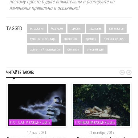
поэтому просто будьте внимательны и реагируйте на
изменения правильно и осознанно!
TAGGED
астрология
будущее
гороскоп
здоровье
календарь
лунный календарь
отношения
прогноз
прогноз на день
солнечный календарь
финансы
энергии дня


ЧИТАЙТЕ ТАКЖЕ:
ПРОГНОЗЫ НА КАЖДЫЙ ДЕНЬ
ПРОГНОЗЫ НА КАЖДЫЙ ДЕНЬ
17 мая, 2021
01 октября, 2019