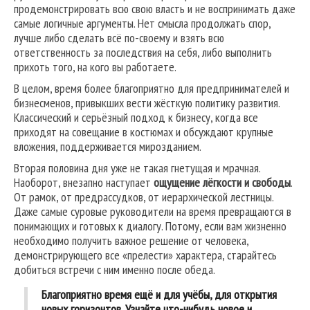
продемонстрировать всю свою власть и не воспринимать даже
самые логичные аргументы. Нет смысла продолжать спор,
лучше либо сделать всё по-своему и взять всю
ответственность за последствия на себя, либо выполнить
прихоть того, на кого вы работаете.
В целом, время более благоприятно для предпринимателей и
бизнесменов, привыкших вести жёсткую политику развития.
Классический и серьёзный подход к бизнесу, когда все
приходят на совещание в костюмах и обсуждают крупные
вложения, поддерживается мирозданием.
Вторая половина дня уже не такая гнетущая и мрачная.
Наоборот, внезапно наступает
ощущение лёгкости и свободы
.
От рамок, от предрассудков, от иерархической лестницы.
Даже самые суровые руководители на время превращаются в
понимающих и готовых к диалогу. Потому, если вам жизненно
необходимо получить важное решение от человека,
демонстрирующего все «прелести» характера, старайтесь
добиться встречи с ним именно после обеда.
Благоприятно время ещё и для учёбы, для открытия
новых горизонтов. Узнайте что-нибудь новое и