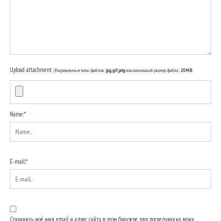
Upload attachment
(Разрешенные типы файлов:
jpg, gif, png
, максимальный размер файла:
20MB.
Name:
*
E-mail:
*
Сохранить моё имя, email и адрес сайта в этом браузере для последующих моих