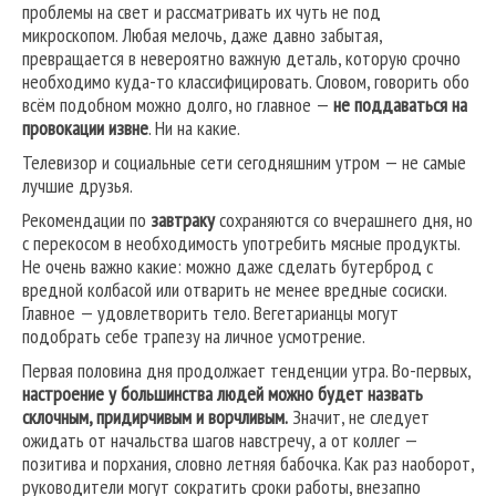
проблемы на свет и рассматривать их чуть не под
микроскопом. Любая мелочь, даже давно забытая,
превращается в невероятно важную деталь, которую срочно
необходимо куда-то классифицировать. Словом, говорить обо
всём подобном можно долго, но главное —
не поддаваться на
провокации извне
. Ни на какие.
Телевизор и социальные сети сегодняшним утром — не самые
лучшие друзья.
Рекомендации по
завтраку
сохраняются со вчерашнего дня, но
с перекосом в необходимость употребить мясные продукты.
Не очень важно какие: можно даже сделать бутерброд с
вредной колбасой или отварить не менее вредные сосиски.
Главное — удовлетворить тело. Вегетарианцы могут
подобрать себе трапезу на личное усмотрение.
Первая половина дня продолжает тенденции утра. Во-первых,
настроение у большинства людей можно будет назвать
склочным, придирчивым и ворчливым.
Значит, не следует
ожидать от начальства шагов навстречу, а от коллег —
позитива и порхания, словно летняя бабочка. Как раз наоборот,
руководители могут сократить сроки работы, внезапно