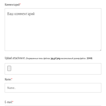
Комментарий
*
Upload attachment
(Разрешенные типы файлов:
jpg, gif, png
, максимальный размер файла:
20MB.
Name:
*
E-mail:
*