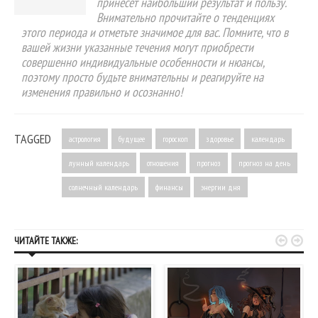
принесёт наибольший результат и пользу.
Внимательно прочитайте о тенденциях
этого периода и отметьте значимое для вас. Помните, что в
вашей жизни указанные течения могут приобрести
совершенно индивидуальные особенности и нюансы,
поэтому просто будьте внимательны и реагируйте на
изменения правильно и осознанно!
TAGGED
астрология
будущее
гороскоп
здоровье
календарь
лунный календарь
отношения
прогноз
прогноз на день
солнечный календарь
финансы
энергии дня


ЧИТАЙТЕ ТАКЖЕ: