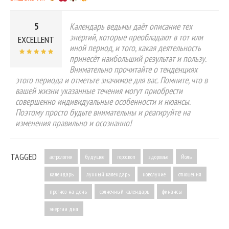
5
Календарь ведьмы даёт описание тех
энергий, которые преобладают в тот или
EXCELLENT
иной период, и того, какая деятельность
принесёт наибольший результат и пользу.
Внимательно прочитайте о тенденциях
этого периода и отметьте значимое для вас. Помните, что в
вашей жизни указанные течения могут приобрести
совершенно индивидуальные особенности и нюансы.
Поэтому просто будьте внимательны и реагируйте на
изменения правильно и осознанно!
TAGGED
астрология
будущее
гороскоп
здоровье
Йоль
календарь
лунный календарь
новолуние
отношения
прогноз на день
солнечный календарь
финансы
энергии дня