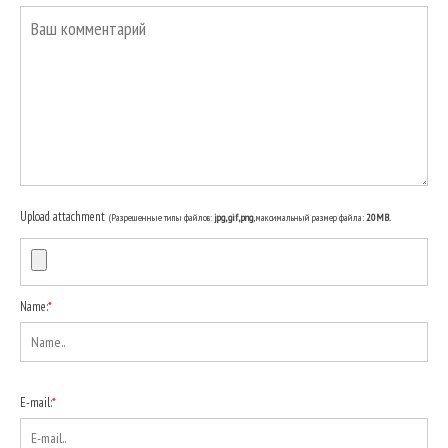
Upload attachment
(Разрешенные типы файлов:
jpg, gif, png
, максимальный размер файла:
20MB.
Name:
*
E-mail:
*