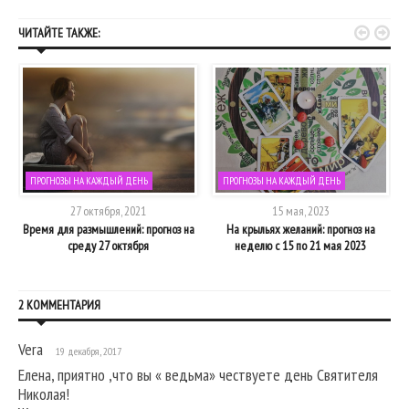


ЧИТАЙТЕ ТАКЖЕ:
ПРОГНОЗЫ НА КАЖДЫЙ ДЕНЬ
ПРОГНОЗЫ НА КАЖДЫЙ ДЕНЬ
27 октября, 2021
15 мая, 2023
а
Время для размышлений: прогноз на
На крыльях желаний: прогноз на
среду 27 октября
неделю с 15 по 21 мая 2023
2 КОММЕНТАРИЯ
Vera
19 декабря, 2017
Елена, приятно ,что вы « ведьма» чествуете день Святителя
Николая!