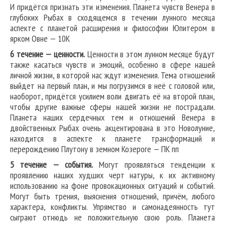
И придётся признать эти изменения. Планета чувств Венера в
глубоких Рыбах в сходящемся в течении лунного месяца
аспекте с планетой расширения и философии Юпитером в
ярком Овне — 10К
6 течение — ценности.
Ценности в этом лунном месяце будут
также касаться чувств и эмоций, особенно в сфере нашей
личной жизни, в которой нас ждут изменения. Тема отношений
выйдет на первый план, и мы погрузимся в неё с головой или,
наоборот, придётся усилием воли двигать её на второй план,
чтобы другие важные сферы нашей жизни не пострадали.
Планета наших сердечных тем и отношений Венера в
двойственных Рыбах очень акцентирована в это Новолуние,
находится в аспекте к планете трансформаций и
перерождению Плутону в земном Козероге — ПК пп
5 течение — события.
Могут проявляться тенденции к
проявлению наших худших черт натуры, к их активному
использованию на фоне провокационных ситуаций и событий.
Могут быть трения, выяснения отношений, причём, любого
характера, конфликты. Упрямство и самонадеянность тут
сыграют отнюдь не положительную свою роль. Планета