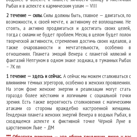
Рыбах и в аспекте к кармическим узлам — VIII
2 течение — силы.
Силы должны быть, главное — двигаться, по
возможности, к своей мечте, к активному её воплощению. Не
стоять, а активно продвигаться и достигать своих целей,
тогда с силами не будет проблем. Месяц в целом будет полон
творческой активности, стремления достичь своих идеалов, а
также очарованности и мечтательности, особенно в
отношениях. Планета эмоций Венера с планетой иллюзий и
фантазий Нептуном в одном знаке зодиака, в туманных Рыбах
– 7К пп
1 течение — здесь и сейчас.
А сейчас мы можем сталкиваться с
влияниями тёмных эгрегоров, особенно в женских проявлениях.
На этом фоне женские энергии и реализации могут стать
гораздо более жёсткими и логичными с социальной точки
зрения. Есть также вероятность столкновения с магическими
атаками со стороны враждебно настроенной женщины.
Гендерная планета женских энергий Венера в водных Рыбах, в
сходящемся аспекте к фиктивной точке Чёрной Луне в
царственном Льве – ДМ
*** Обратите внимание — это общие тенденции, лично у вас