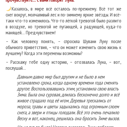
Казалось, в мире всё осталось по-прежнему. Всё тот же
снег вокруг, молчаливый лес и по-зимнему яркие звёзды. И всё-
таки что-то изменилось. Что-то лёгкой тревогой было разлито
в воздухе, но тревогой не пугающей, а радующей, куда-то
манящей… Предчувствием!
– Как человеку понять, – спросила Шувани Луну после
обычного приветствия, – что он может изменить свою жизнь к
лучшему? Когда эти перемены возможны?
– Расскажу тебе одну историю, – отозвалась Луна, – вот,
послушай…
Давным-давно мир был другим и не было в нем
установлено срока, когда одному времени года сменять
другое. Воспользовавшись этим, установила свою власть
Зима. Была она суровая, длилась бесконечно долго и всё
живое страдало под её игом. Деревья трескались от
мороза, травы и цветы задыхались под огромным слоем
снега, а звери и птицы голодали. Всё это очень печалило
Весну и вот, наконец, решилась она бросить Зиме вызов.