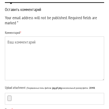
Оставить комментарий
Your email address will not be published. Required fields are
marked
*
Комментарий
*
Upload attachment
(Разрешенные типы файлов:
jpg, gif, png
, максимальный размер файла:
20MB.