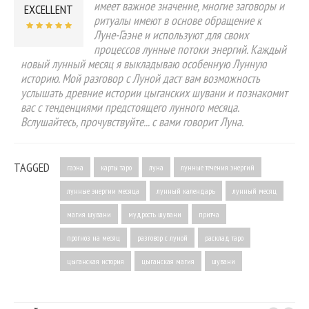
имеет важное значение, многие заговоры и
EXCELLENT
ритуалы имеют в основе обращение к
Луне-Гаэне и используют для своих
процессов лунные потоки энергий. Каждый
новый лунный месяц я выкладываю особенную Лунную
историю. Мой разговор с Луной даст вам возможность
услышать древние истории цыганских шувани и познакомит
вас с тенденциями предстоящего лунного месяца.
Вслушайтесь, прочувствуйте... с вами говорит Луна.
TAGGED
гаэна
карты таро
луна
лунные течения энергий
лунные энергии месяца
лунный календарь
лунный месяц
магия шувани
мудрость шувани
притча
прогноз на месяц
разговор с луной
расклад таро
цыганская история
цыганская магия
шувани