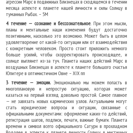
агрессии Марс в подвижных Близнецах в сходящемся в течении
месяца аспекте к планете нашей личности и силы Солнцу в
туманных Рыбах. – 5М
4 течение — сознание и бессознательное
. При этом мысли,
планы и ментальные наши изменения будут достаточно
позитивными, насколько это возможно. Может быть в целом
удовлетворение от какой-то ситуации или от взаимодействия
с конкретным человеком. Просто стоит приложить немного
больше усилий, чтобы скорректировать происходящее, и
солнце выглянет из-за туч. Планета наших действий Марс в
воздушных Близнецах в аспекте к планете большого счастья
Юпитере в оптимистичном Овне – XIX пп
3 течение — эмоции.
Эмоционально мы можем попасть в
многоплановую и непростую ситуацию, которая может
казаться на первый взгляд довольно простой. Самое главное
— не завязать новых кармических узлов. Актуальными могут
стать юридические вопросы и ситуации, связанные с
официальными документами: оформление каких-то действий,
регистрация шагов, подписи, печати, важные бумаги. Планета
времени и символ всего официального Сатурн в прохладном
Водолее в аспекте к планете личности Солнцу в мистичных