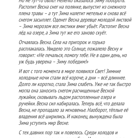
Но не тут-то было! Нелегко оказалось Зиму побороть.
Растопит Весна снег на полянке, выпустит из снежного
плена травы – а тут Зима налетит метелью и снова всё
снегом засыплет. Оденет Весна деревце молодой листвой
– Зима морозом все листики вмиг убьёт. Растопит Весна
лёд на озере, а Зима тут же его заново скуёт.
Отчаялась Весна. Села на пригорок и горько
расплакалась. Увидело это Солнце, пожалело Весну и
говорит: «Не печалься, помогу тебе. Не в один день, но
уж будь уверена – Зиму победим!»
И вот с того момента в мире появился Свет! Зимние
холодные ночи стали всё короче, а дни – всё длиннее.
Долго ли коротко, стала Зима слабеть. Уже не так быстро
могла она заносить снегом расчищенные Весной
лужайки, сковывать льдом растопленные озера и
ручейки. Весна сил набиралась. Теперь всё, что делала
Весна, не пропадало за мгновенье. Наоборот, тёплые её
владения всё ширились. И наконец, вынуждена была
Зима уступить мир Весне.
С тех давних пор так и повелось. Среди холодов и