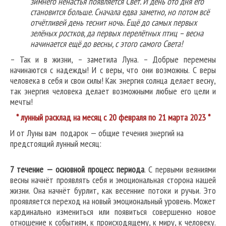
зимнего ненастья появляется Свет. И день ото дня его
становится больше. Сначала едва заметно, но потом всё
отчётливей день теснит ночь. Ещё до самых первых
зелёных ростков, да первых перелётных птиц – весна
начинается ещё до весны, с этого самого Света!
– Так и в жизни, – заметила Луна. – Добрые перемены
начинаются с надежды! И с веры, что они возможны. С веры
человека в себя и свои силы! Как энергия солнца делает весну,
так энергия человека делает возможными любые его цели и
мечты!
* лунный расклад на месяц с 20 февраля по 21 марта 2023 *
И от Луны вам подарок — общие течения энергий на
предстоящий лунный месяц:
7 течение — основной процесс периода
. С первыми веяниями
весны начнёт проявлять себя и эмоциональная сторона нашей
жизни. Она начнёт бурлит, как весенние потоки и ручьи. Это
проявляется переход на новый эмоциональный уровень. Может
кардинально измениться или появиться совершенно новое
отношение к событиям, к происходящему, к миру, к человеку.