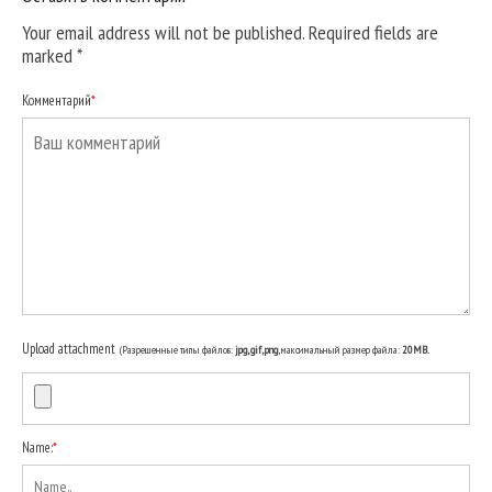
Your email address will not be published. Required fields are
marked
*
Комментарий
*
Upload attachment
(Разрешенные типы файлов:
jpg, gif, png
, максимальный размер файла:
20MB.
Name:
*