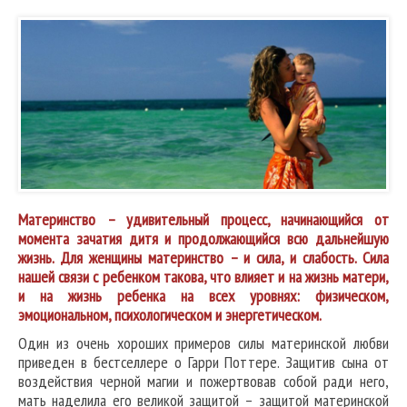
Материнство – удивительный процесс, начинающийся от
момента зачатия дитя и продолжающийся всю дальнейшую
жизнь. Для женщины материнство – и сила, и слабость. Сила
нашей связи с ребенком такова, что влияет и на жизнь матери,
и на жизнь ребенка на всех уровнях: физическом,
эмоциональном, психологическом и энергетическом.
Один из очень хороших примеров силы материнской любви
приведен в бестселлере о Гарри Поттере. Защитив сына от
воздействия черной магии и пожертвовав собой ради него,
мать наделила его великой защитой – защитой материнской