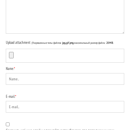
Upload attachment
(Разрешенные типы файлов:
jpg, gif, png
, максимальный размер файла:
20MB.
Name:
*
E-mail:
*