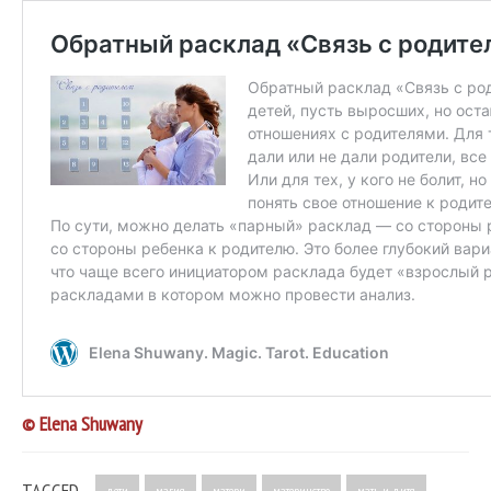
© Elena Shuwany
TAGGED
дети
магия
матери
материнство
мать и дитя