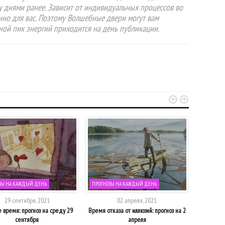
у днями ранее. Зависит от индивидуальных процессов во
нно для вас. Поэтому Волшебные двери могут вам
вной пик энергий приходится на день публикации.


ЗЫ НА КАЖДЫЙ ДЕНЬ
ПРОГНОЗЫ НА КАЖДЫЙ ДЕНЬ
ПРОГНОЗЫ
29 сентября, 2021
02 апреля, 2021
 время: прогноз на среду 29
Время отказа от иллюзий: прогноз на 2
Завершение
сентября
апреля
вы