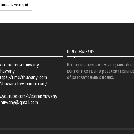
ПОЛЬЗОВАТЕЛЯМ
k.com/elena.shuwany
Все права принадлежат правообла
shuwany
контент создан в развлекательны
ttps://t.me/shuwany_com
образовательных целях.
/shuwany.livejournal.com/
w.youtube.com/c/elenashuwany
.shuwany@gmail.com