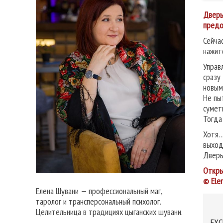
Дверь
предо
Сейча
нажит
Управ
сразу
новым
Не пы
сумет
Тогда
Хотя…
выход
Дверь
Откры
© Ele
Елена Шувани — профессиональный маг,
таролог и трансперсональный психолог.
Целительница в традициях цыганских шувани.
EXC