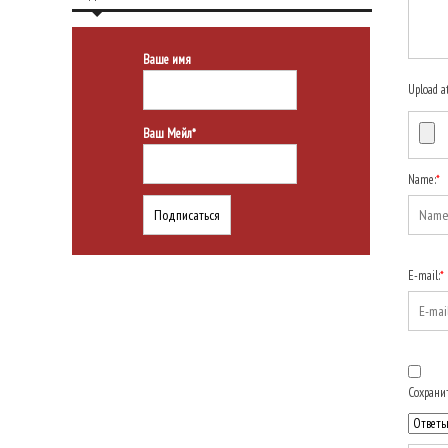
Ваше имя
Upload a
Ваш Мейл*
Name:
*
E-mail:
*
Сохранит