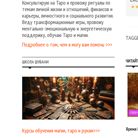
Консультирую на Таро и провожу ритуалы по
темам личной жизни и отношений, финансов и
карьеры, личностного и социального развития.
Веду трансформационные игры, провожу
ментально-эмоциональную и энергетическую
поддержку, обучаю Таро и магии.
TAGG
Подробнее о том, чем я могу вам помочь >>>
ЧИТАЙТ
ШКОЛА ШУВАНИ
ОГНОЗЫ НА КАЖДЫЙ ДЕНЬ
ПРОГНОЗЫ НА КАЖДЫЙ ДЕНЬ
ПРОГ
16 июня, 2018
22 февраля, 2026
шение трансформации: прогноз на
Волшебная дверь на понедельник 23
Время Р
Курсы обучения магии, таро и рунам>>>
выходные 16-17 июня
февраля 2026