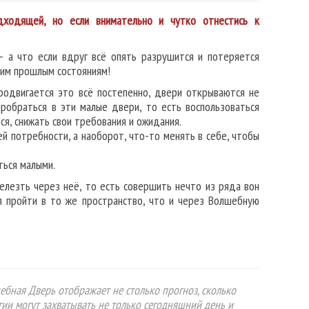
ходящей, но если внимательно и чутко отнестись к
 а что если вдруг всё опять разрушится и потеряется
ким прошлым состояниям!
родвигается это всё постепенно, двери открываются не
пробраться в эти малые двери, то есть воспользоваться
ся, снижать свои требования и ожидания.
й потребности, а наоборот, что-то менять в себе, чтобы
ться малыми.
елезть через неё, то есть совершить нечто из ряда вон
 пройти в то же пространство, что и через Волшебную
ебная Дверь отображает не столько прогноз, сколько
гии могут захватывать не только сегодняшний день и