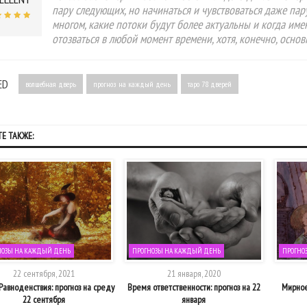
пару следующих, но начинаться и чувствоваться даже пар
многом, какие потоки будут более актуальны и когда име
отозваться в любой момент времени, хотя, конечно, осно
ED
волшебная дверь
прогноз на каждый день
таро 78 дверей
Е ТАКЖЕ:
НОЗЫ НА КАЖДЫЙ ДЕНЬ
ПРОГНОЗЫ НА КАЖДЫЙ ДЕНЬ
ПРОГНО
22 сентября, 2021
21 января, 2020
авноденствия: прогноз на среду
Время ответственности: прогноз на 22
Мирное
22 сентября
января