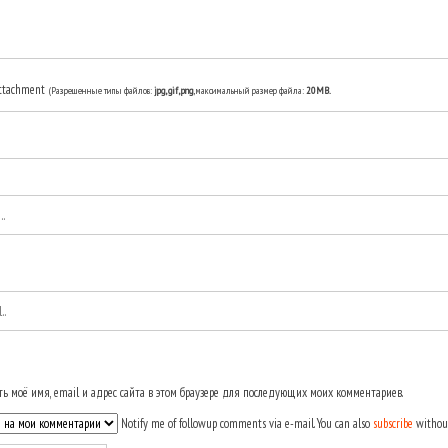
ttachment
(Разрешенные типы файлов:
jpg, gif, png
, максимальный размер файла:
20MB.
ь моё имя, email и адрес сайта в этом браузере для последующих моих комментариев.
Notify me of followup comments via e-mail. You can also
subscribe
withou