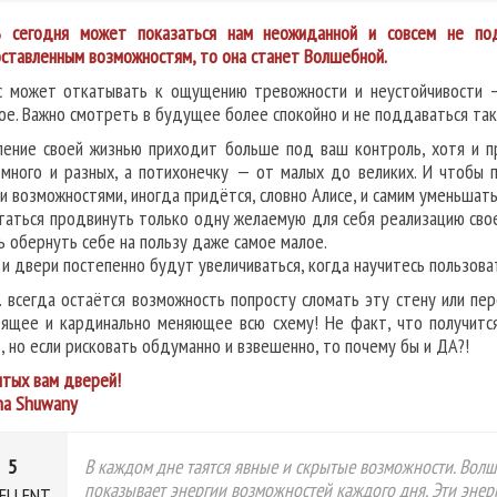
 сегодня может показаться нам неожиданной и совсем не под
ставленным возможностям, то она станет Волшебной.
с может откатывать к ощущению тревожности и неустойчивости —
ое. Важно смотреть в будущее более спокойно и не поддаваться та
ление своей жизнью приходит больше под ваш контроль, хотя и п
 много и разных, а потихонечку — от малых до великих. И чтобы 
и возможностями, иногда придётся, словно Алисе, и самим уменьшать
таться продвинуть только одну желаемую для себя реализацию свое
ь обернуть себе на пользу даже самое малое.
 и двери постепенно будут увеличиваться, когда научитесь пользова
 всегда остаётся возможность попросту сломать эту стену или пер
ящее и кардинально меняющее всю схему! Не факт, что получится
, но если рисковать обдуманно и взвешенно, то почему бы и ДА?!
тых вам дверей!
na Shuwany
5
В каждом дне таятся явные и скрытые возможности. Волш
показывает энергии возможностей каждого дня. Эти энер
ELLENT