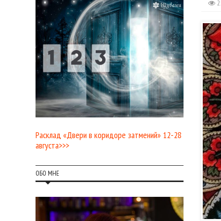
2
Расклад «Двери в коридоре затмений» 12-28
августа>>>
ОБО МНЕ