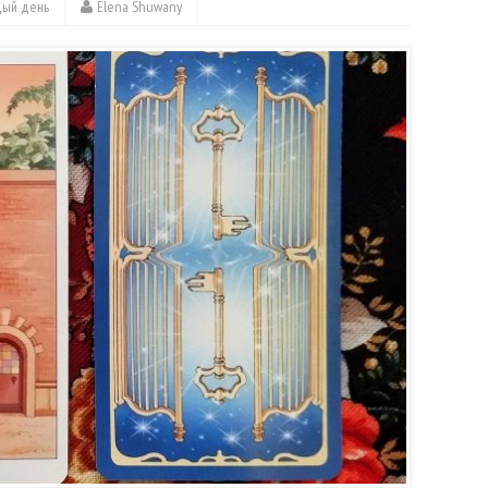
дый день
Elena Shuwany