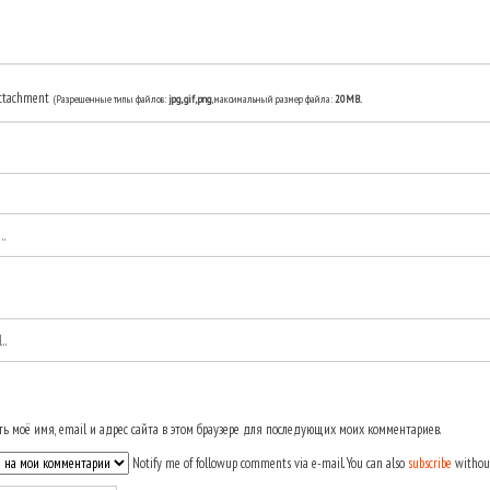
ttachment
(Разрешенные типы файлов:
jpg, gif, png
, максимальный размер файла:
20MB.
ь моё имя, email и адрес сайта в этом браузере для последующих моих комментариев.
Notify me of followup comments via e-mail. You can also
subscribe
withou