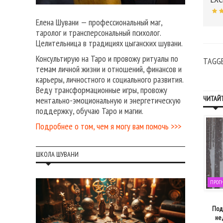
Елена Шувани — профессиональный маг,
таролог и трансперсональный психолог.
Целительница в традициях цыганских шувани.
Консультирую на Таро и провожу ритуалы по
TAGG
темам личной жизни и отношений, финансов и
карьеры, личностного и социального развития.
Веду трансформационные игры, провожу
ЧИТАЙТ
ментально-эмоциональную и энергетическую
поддержку, обучаю Таро и магии.
Подробнее о том, чем я могу вам помочь >>>
ШКОЛА ШУВАНИ
ОГНОЗЫ НА КАЖДЫЙ ДЕНЬ
ПРОГНОЗЫ НА КАЖДЫЙ ДЕНЬ
ПРОГ
13 февраля, 2020
16 июля, 2023
я падений: прогноз на 13 февраля
Подбиваем ресурсы: прогноз на
Под 
неделю с 17 по 23 июля 2023
не