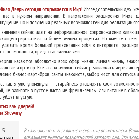
бная Дверь сегодня открывается в Мир!
Исследовательский дух, же
 вас в нужном направлении. В направлении расширения Мира 
щущение, но и получения реальных возможностей для реализации сво
 внимания сейчас идёт на информационное сопровождение влияющих
сконцентрироваться на более земных процессах. Но вместе с тем
 уделить время большей презентации себя в интернете, расширит
ить возможности, предоставляемые ими.
нергии касаются абсолютно всех сфер жизни: личная жизнь, знако
азвитие и пр. и пр. Всё это возможно сейчас реализовать через инт
дение бизнес-партнёров, сайты знакомств, выбор мест для отпуска и
о, как я уже упомянула — старайтесь расширять свои возможности 
ой, не залипать в пустое листание френд-ленты. Или витание в обла
о уйдут впустую.
тых вам дверей!
na Shuwany
5
В каждом дне таятся явные и скрытые возможности. Волш
показывает энергии возможностей каждого дня. Эти энер
ELLENT