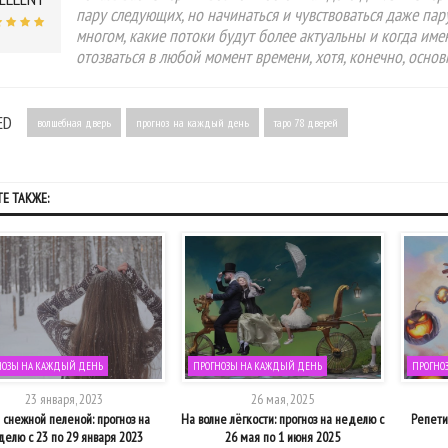
пару следующих, но начинаться и чувствоваться даже пар
многом, какие потоки будут более актуальны и когда име
отозваться в любой момент времени, хотя, конечно, осно
ED
волшебная дверь
прогноз на каждый день
таро 78 дверей
Е ТАКЖЕ:
НОЗЫ НА КАЖДЫЙ ДЕНЬ
ПРОГНОЗЫ НА КАЖДЫЙ ДЕНЬ
ПРОГНО
23 января, 2023
26 мая, 2025
снежной пеленой: прогноз на
На волне лёгкости: прогноз на неделю с
Репетиц
делю с 23 по 29 января 2023
26 мая по 1 июня 2025