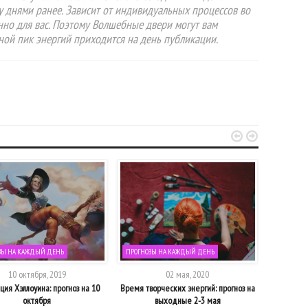
у днями ранее. Зависит от индивидуальных процессов во
нно для вас. Поэтому Волшебные двери могут вам
вной пик энергий приходится на день публикации.


ЗЫ НА КАЖДЫЙ ДЕНЬ
ПРОГНОЗЫ НА КАЖДЫЙ ДЕНЬ
ПРОГНОЗЫ
10 октября, 2019
02 мая, 2020
ия Хэллоуина: прогноз на 10
Время творческих энергий: прогноз на
Время паде
октября
выходные 2-3 мая