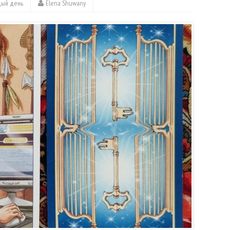
дый день
Elena Shuwany