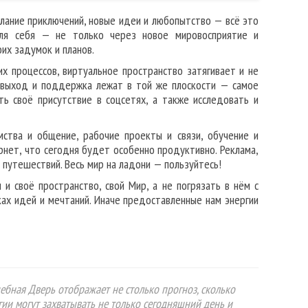
лание приключений, новые идеи и любопытство — всё это
для себя — не только через новое мировосприятие и
их задумок и планов.
 процессов, виртуальное пространство затягивает и не
, выход и поддержка лежат в той же плоскости — самое
ь своё присутствие в соцсетях, а также исследовать и
мства и общение, рабочие проекты и связи, обучение и
ернет, что сегодня будет особенно продуктивно. Реклама,
 путешествий. Весь мир на ладони — пользуйтесь!
и своё пространство, свой Мир, а не погрязать в нём с
ках идей и мечтаний. Иначе предоставленные нам энергии
ебная Дверь отображает не столько прогноз, сколько
гии могут захватывать не только сегодняшний день и