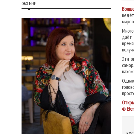
ОБО МНЕ
Волше
ведёт
мироо
Много
даёт 
время
получ
Эти э
самор
нахож
Однак
голов
прост
Откры
© Ele
EXC