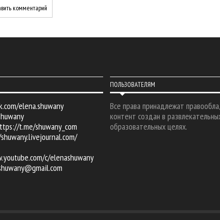
ПОЛЬЗОВАТЕЛЯМ
k.com/elena.shuwany
Все права принадлежат правообла
shuwany
контент создан в развлекательны
ttps://t.me/shuwany_com
образовательных целях.
/shuwany.livejournal.com/
w.youtube.com/c/elenashuwany
.shuwany@gmail.com