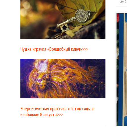
2
Чудна играчка «Волшебный ключ»>>>
Энергетическая практика «Поток силы и
изобилия» 8 августа>>>