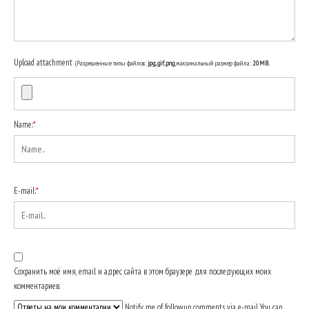
Upload attachment
(Разрешенные типы файлов:
jpg, gif, png
, максимальный размер файла:
20MB.
Name:
*
E-mail:
*
Сохранить моё имя, email и адрес сайта в этом браузере для последующих моих
комментариев.
Notify me of followup comments via e-mail. You can