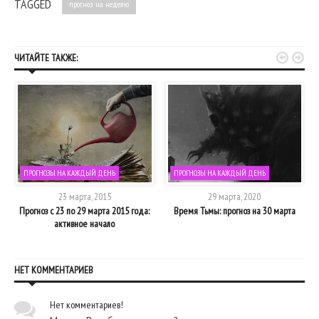
TAGGED
прогноз на неделю


ЧИТАЙТЕ ТАКЖЕ:
ПРОГНОЗЫ НА КАЖДЫЙ ДЕНЬ
ПРОГНОЗЫ НА КАЖДЫЙ ДЕНЬ
23 марта, 2015
29 марта, 2020
8
Прогноз с 23 по 29 марта 2015 года:
Время Тьмы: прогноз на 30 марта
активное начало
НЕТ КОММЕНТАРИЕВ
Нет комментариев!