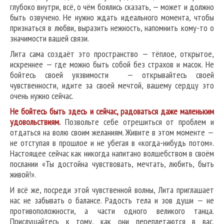
глубоко внутри, всё, о чём боялись сказать, — может и должно
быть озвучено. Не нужно ждать идеального момента, чтобы
признаться в любви, выразить нежность, напомнить кому-то о
значимости вашей связи.
Лита сама создаёт это пространство — тёплое, открытое,
искреннее — где можно быть собой без страхов и масок. Не
бойтесь своей уязвимости — открывайтесь своей
чувственности, идите за своей мечтой, вашему сердцу это
очень нужно сейчас.
Не бойтесь быть здесь и сейчас, радоваться даже маленьким
удовольствиям.
Позвольте себе отрешиться от проблем и
отдаться на волю своим желаниям. Живите в этом моменте —
не отступая в прошлое и не убегая в «когда-нибудь потом».
Настоящее сейчас как никогда напитано волшебством в своём
послании «Ты достойна чувствовать, мечтать, любить, быть
живой!».
И всё же, посреди этой чувственной волны, Лита приглашает
нас не забывать о балансе. Радость тела и зов души — не
противоположности, а части одного великого танца.
Прислушайтесь к тому, как они переплетаются в вас.