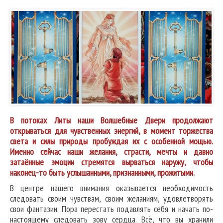
В потоках Литы наши Волшебные Двери продолжают
открываться для чувственных энергий, в момент торжества
света и силы природы пробуждая их с особенной мощью.
Именно сейчас наши желания, страсти, мечты и давно
затаённые эмоции стремятся вырваться наружу, чтобы
наконец-то быть услышанными, признанными, прожитыми.
В центре нашего внимания оказывается необходимость
следовать своим чувствам, своим желаниям, удовлетворять
свои фантазии. Пора перестать подавлять себя и начать по-
настоящему следовать зову сердца. Всё, что вы хранили