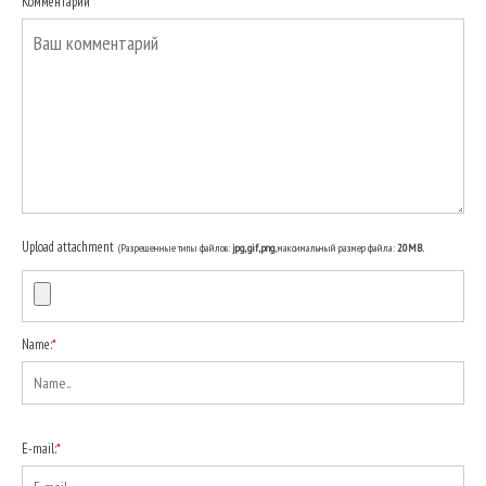
Комментарий
*
Upload attachment
(Разрешенные типы файлов:
jpg, gif, png
, максимальный размер файла:
20MB.
Name:
*
E-mail:
*