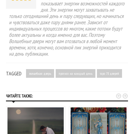
показывает энергии возможностей каждого
дня. Эти энергии могут захватывать не
только сегодняшний день и пару следующих, но начинаться
и чувствоваться даже пару днями ранее. Зависит от
индивидуальных процессов во многом, какие потоки будут
более актуальны и когда именно для вас. Поэтому
Волшебные двери могут вам отозваться в любой момент
времени, хотя, конечно, основной пик энергий приходится
на день публикации.
TAGGED
волшебная дверь
прогноз на каждый день
таро 78 дверей


ЧИТАЙТЕ ТАКЖЕ: