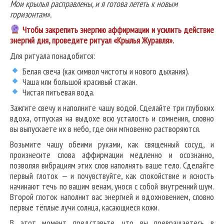
Мои крылья расправлены, и я готова лететь к новым
горизонтам».
Чтобы закрепить энергию аффирмации и усилить действие
энергий дня, проведите ритуал «Крылья Журавля».
Для ритуала понадобится:
Белая свеча (как символ чистоты и нового дыхания).
Чаша или большой красивый стакан.
Чистая питьевая вода.
Зажгите свечу и наполните чашу водой. Сделайте три глубоких
вдоха, отпуская на выдохе всю усталость и сомнения, словно
вы выпускаете их в небо, где они мгновенно растворяются.
Возьмите чашу обеими руками, как священный сосуд, и
произнесите слова аффирмации медленно и осознанно,
позволяя вибрациям этих слов наполнять ваше тело. Сделайте
первый глоток — и почувствуйте, как спокойствие и ясность
начинают течь по вашим венам, унося с собой внутренний шум.
Второй глоток наполнит вас энергией и вдохновением, словно
первые тёплые лучи солнца, касающиеся кожи.
В этот момент представьте, что вы превращаетесь в