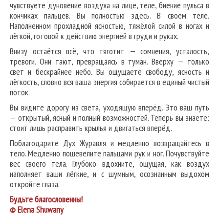
чувствуете дуновение воздуха на лице, теле, биение пульса в
кончиках пальцев. Вы полностью здесь. В своём теле.
Наполненном прохладной ясностью, тяжёлой силой в ногах и
лёгкой, готовой к действию энергией в груди и руках.
Внизу остаётся всё, что тяготит — сомнения, усталость,
тревоги. Они тают, превращаясь в туман. Вверху — только
свет и бескрайнее небо. Вы ощущаете свободу, ясность и
лёгкость, словно вся ваша энергия собирается в единый чистый
поток.
Вы видите дорогу из света, уходящую вперёд. Это ваш путь
— открытый, ясный и полный возможностей. Теперь вы знаете:
стоит лишь расправить крылья и двигаться вперёд.
Поблагодарите Дух Журавля и медленно возвращайтесь в
тело. Медленно пошевелите пальцами рук и ног. Почувствуйте
вес своего тела. Глубоко вдохните, ощущая, как воздух
наполняет ваши лёгкие, и с шумным, осознанным выдохом
откройте глаза.
Будьте благословенны!
© Elena Shuwany