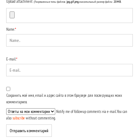
Upload attachment
(Разрешенные типы файлов:
jpg, gif, png
, максимальный размер файла:
20MB.
Name:
*
E-mail:
*
Сохранить моё имя, email и адрес сайта в этом браузере для последующих моих
комментариев.
Notify me of followup comments via e-mail. You can
also
subscribe
without commenting.