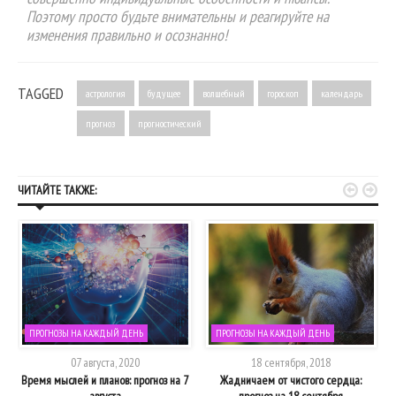
Поэтому просто будьте внимательны и реагируйте на
изменения правильно и осознанно!
TAGGED
астрология
будущее
волшебный
гороскоп
календарь
прогноз
прогностический


ЧИТАЙТЕ ТАКЖЕ:
ПРОГНОЗЫ НА КАЖДЫЙ ДЕНЬ
ПРОГНОЗЫ НА КАЖДЫЙ ДЕНЬ
07 августа, 2020
18 сентября, 2018
Время мыслей и планов: прогноз на 7
Жадничаем от чистого сердца:
августа
прогноз на 18 сентября