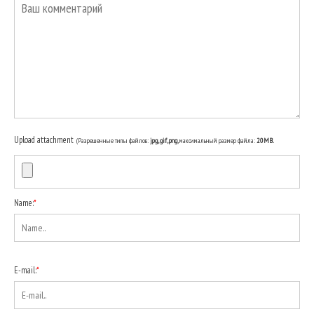
Upload attachment
(Разрешенные типы файлов:
jpg, gif, png
, максимальный размер файла:
20MB.
Name:
*
E-mail:
*