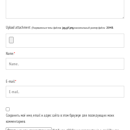
Upload attachment
(Разрешенные типы файлов:
jpg, gif, png
, максимальный размер файла:
20MB.
Name:
*
E-mail:
*
Сохранить моё имя, email и адрес сайта в этом браузере для последующих моих
комментариев.