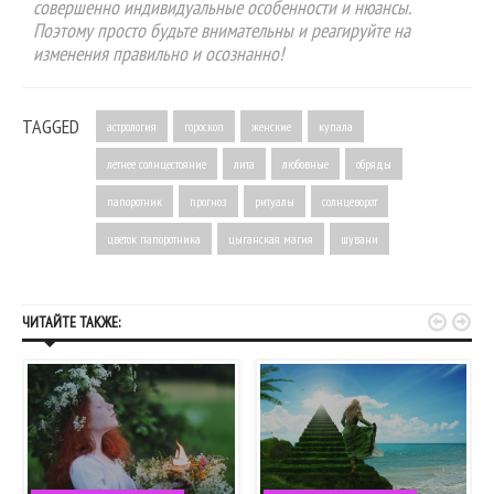
совершенно индивидуальные особенности и нюансы.
Поэтому просто будьте внимательны и реагируйте на
изменения правильно и осознанно!
TAGGED
астрология
гороскоп
женские
купала
летнее солнцестояние
лита
любовные
обряды
папоротник
прогноз
ритуалы
солнцеворот
цветок папоротника
цыганская магия
шувани


ЧИТАЙТЕ ТАКЖЕ: