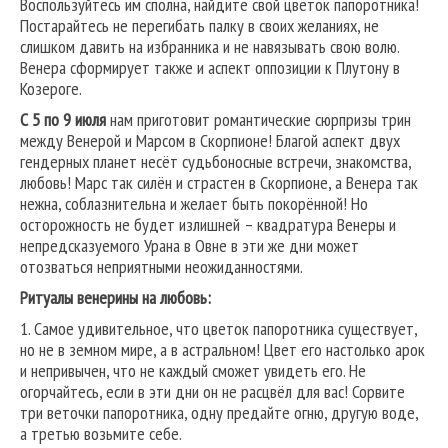
Воспользуйтесь им сполна, найдите свой цветок папоротника!
Постарайтесь не перегибать палку в своих желаниях, не
слишком давить на избранника и не навязывать свою волю.
Венера сформирует также и аспект оппозиции к Плутону в
Козероге.
С 5 по 9 июля
нам приготовит романтические сюрпризы трин
между Венерой и Марсом в Скорпионе! Благой аспект двух
гендерных планет несёт судьбоносные встречи, знакомства,
любовь! Марс так силён и страстен в Скорпионе, а Венера так
нежна, соблазнительна и желает быть покорённой! Но
осторожность не будет излишней – квадратура Венеры и
непредсказуемого Урана в Овне в эти же дни может
отозваться неприятными неожиданностями.
Ритуалы венерины на любовь:
1. Самое удивительное, что цветок папоротника существует,
но не в земном мире, а в астральном! Цвет его настолько арок
и непривычен, что не каждый сможет увидеть его. Не
огорчайтесь, если в эти дни он не расцвёл для вас! Сорвите
три веточки папоротника, одну предайте огню, другую воде,
а третью возьмите себе.