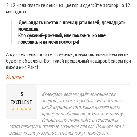
2. 12 июля сплетите венок из цветов и сделайте заговор на 12
молодцов:
Двенадцать цветов с двенадцати полей, двенадцать
молодцов.
Кто суженый-ряженый, мне покажись, ко мне
повернись и на меня посмотри!
А кусочек венка носите в сумочке, и мужским вниманием вы не
будете обделены. Вот такой прощальный подарок Венеры при
выходе из Рака!
Источник
5
Календарь ведьмы даёт описание тех
энергий, которые преобладают в тот или
EXCELLENT
иной период, и того, какая деятельность
принесёт наибольший результат и пользу.
Внимательно прочитайте о тенденциях
этого периода и отметьте значимое для вас. Помните, что в
вашей жизни указанные течения могут приобрести