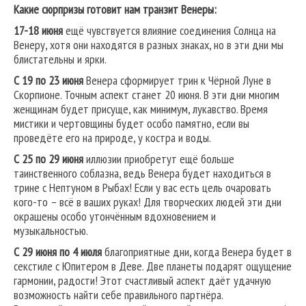
Какие сюрпризы готовит нам транзит Венеры:
17-18 июня
ещё чувствуется влияние соединения Солнца на
Венеру, хотя они находятся в разных знаках, но в эти дни мы
блистательны и ярки.
С 19 по 23 июня
Венера сформирует трин к Чёрной Луне в
Скорпионе. Точным аспект станет 20 июня. В эти дни многим
женщинам будет присуще, как минимум, лукавство. Время
мистики и чертовщины будет особо памятно, если вы
проведёте его на природе, у костра и воды.
С 25 по 29 июня
иллюзии приобретут ещё больше
таинственного соблазна, ведь Венера будет находиться в
трине с Нептуном в Рыбах! Если у вас есть цель очаровать
кого-то – всё в ваших руках! Для творческих людей эти дни
окрашены особо утончённым вдохновением и
музыкальностью.
С 29 июня по 4 июля
благоприятные дни, когда Венера будет в
секстиле с Юпитером в Деве. Две планеты подарят ощущение
гармонии, радости! Этот счастливый аспект даёт удачную
возможность найти себе правильного партнёра.