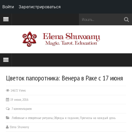
Войти
Зарегистрироваться
Цветок папоротника: Венера в Раке с 17 июня
14672 Views
19 июня, 2016
7 комментариев
Любовные и отворотные ритуалы
,
Обряды и гадания
,
Прогнозы на каждый день
Elena Shuwany