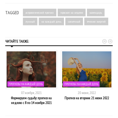
TAGGED
астрологический прогноз
гороскоп на неделю
календарь
лунный
на каждый день
солнечный
течения энергий


ЧИТАЙТЕ ТАКЖЕ:
ПРОГНОЗЫ НА КАЖДЫЙ ДЕНЬ
ПРОГНОЗЫ НА КАЖДЫЙ ДЕНЬ
07 ноября, 2021
20 июня, 2022
и
Формируем судьбу: прогноз на
Прогноз на вторник 21 июня 2022
неделю с 8 по 14 ноября 2021