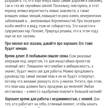
разрушить то, что еще вчера было самым дорогим и близким),
так и тех же случайных связей. Поскольку, повторюсь, в этот
период велика вероятность новых знакомств, а также
вспышек новых эмоций, повышается риск измен, венерических
заболеваний и…. внеплановых беременностей. Про последнее
особо имейте в виду, если не собираетесь. Это касается и
супружеских пар. Похоже, Природа решила, что в этом году
еще не все засеяла.
Про плохое все сказала, давайте про хорошее. Его тоже
будет немало.
Время денег. В глобальном смысле слова.
Если рисковые
операции под запретом, то для масштабных проектов
зеленый свет. Повышено честолюбие и амбициозность, а
значит, будет много сил для работы. Можно предложить
руководству самый смелый план и он не будет отвергнут,
потому что желание рискнуть есть у многих. Учтите, при этом,
что план ваш должен быть продуман до мелочей! Любая
нестыковка – и вместо одобрения получите большой нагоняй!
Хорошее время для работы с недвижимостью, с землей
. Для
тех, кто работает на себя, отличный момент, чтобы начать