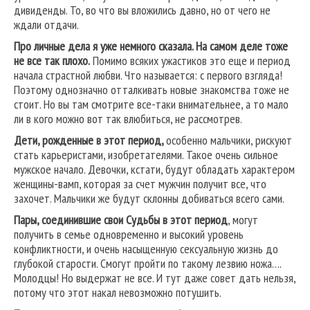
дивиденды. То, во что вы вложились давно, но от чего не
ждали отдачи.
Про личные дела я уже немного сказала. На самом деле тоже
не все так плохо.
Помимо всяких ужастиков это еще и период
начала страстной любви. Что называется: с первого взгляда!
Поэтому однозначно отталкивать новые знакомства тоже не
стоит. Но вы там смотрите все-таки внимательнее, а то мало
ли в кого можно вот так влюбиться, не рассмотрев.
Дети, рожденные в этот период,
особенно мальчики, рискуют
стать карьеристами, изобретателями. Такое очень сильное
мужское начало. Девочки, кстати, будут обладать характером
женщины-вамп, которая за счет мужчин получит все, что
захочет. Мальчики же будут склонны добиваться всего сами.
Пары, соединившие свои Судьбы в этот период
, могут
получить в семье одновременно и высокий уровень
конфликтности, и очень насыщенную сексуальную жизнь до
глубокой старости. Смогут пройти по такому лезвию ножа….
Молодцы! Но выдержат не все. И тут даже совет дать нельзя,
потому что этот накал невозможно потушить.