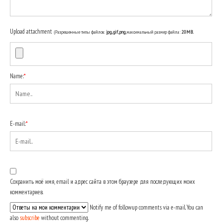
Upload attachment
(Разрешенные типы файлов:
jpg, gif, png
, максимальный размер файла:
20MB.
Name:
*
E-mail:
*
Сохранить моё имя, email и адрес сайта в этом браузере для последующих моих
комментариев.
Notify me of followup comments via e-mail. You can
also
subscribe
without commenting.