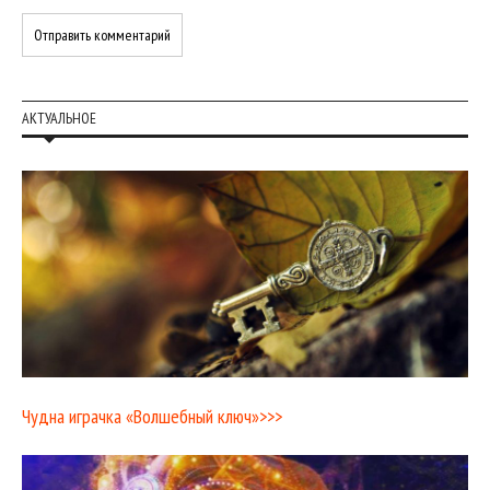
АКТУАЛЬНОЕ
Чудна играчка «Волшебный ключ»>>>