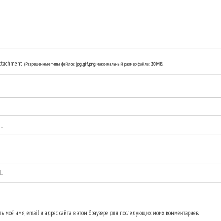
ttachment
(Разрешенные типы файлов:
jpg, gif, png
, максимальный размер файла:
20MB.
ь моё имя, email и адрес сайта в этом браузере для последующих моих комментариев.