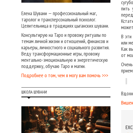
сугуб
пить 
Елена Шувани — профессиональный маг,
перед
таролог и трансперсональный психолог.
Кстат
Целительница в традициях цыганских шувани.
может
Консультирую на Таро и провожу ритуалы по
В эти
темам личной жизни и отношений, финансов и
или ме
карьеры, личностного и социального развития.
Как в
Веду трансформационные игры, провожу
от мо
ментально-эмоциональную и энергетическую
Очень
поддержку, обучаю Таро и магии.
прием
Подробнее о том, чем я могу вам помочь >>>
ШКОЛА ШУВАНИ
Вдохн
Вишен
EXC