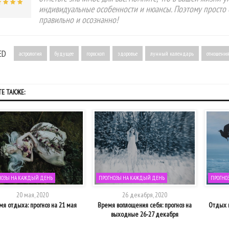
индивидуальные особенности и нюансы. Поэтому просто 
правильно и осознанно!
ED
астрология
будущее
гороскоп
здоровье
лунный календарь
отношени
Е ТАКЖЕ:
НОЗЫ НА КАЖДЫЙ ДЕНЬ
ПРОГНОЗЫ НА КАЖДЫЙ ДЕНЬ
ПРОГНО
20 мая, 2020
26 декабря, 2020
я отдыха: прогноз на 21 мая
Время воплощения себя: прогноз на
Отдых п
выходные 26-27 декабря