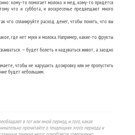
ионно: кому-то помогает молоко и мед, кому-то придется
отому что и суббота, и воскресенье предвещают много
так что спланируйте расход денег, чтобы понять, что вы
акое, где нет муки и молока. Например, какие-то фрукты
сваиваться — будет болеть и надуваться живот, а заодно
имаете, чтобы не нарушить дозировку или не пропустить
ение будет небольшим.
еобладают в тот или иной период, и того, какая
Внимательно прочитайте о тенденциях этого периода и
указанные течения могут приобрести совершенно