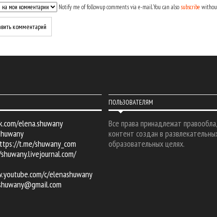
Notify me of followup comments via e-mail. You can also
subscribe
withou
ПОЛЬЗОВАТЕЛЯМ
k.com/elena.shuwany
Все права принадлежат правообла
shuwany
контент создан в развлекательны
ttps://t.me/shuwany_com
образовательных целях.
/shuwany.livejournal.com/
w.youtube.com/c/elenashuwany
.shuwany@gmail.com