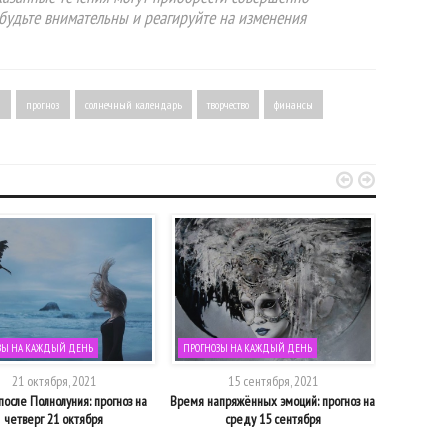
будьте внимательны и реагируйте на изменения
я
прогноз
солнечный календарь
творчество
финансы


ЗЫ НА КАЖДЫЙ ДЕНЬ
ПРОГНОЗЫ НА КАЖДЫЙ ДЕНЬ
ПРОГНОЗЫ
21 октября, 2021
15 сентября, 2021
осле Полнолуния: прогноз на
Время напряжённых эмоций: прогноз на
Волшебная
четверг 21 октября
среду 15 сентября