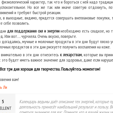
о физиологический характер, так что и бороться с ней надо традиц
успокоительное. Но все же так или иначе советую отдохнуть, п
вижений и требуют быстрой реакции.
и, в выходные, видимо, придется совершать внеплановые покупки, 
е себе позволить.
 дни
для поддержания сил и энергии
необходимо есть сладкое, но т
д. Или вот…. чурчхела. Очень вкусно, поверьте.
ы догадались, мучные и молочные продукты в эти дни будут плохо у
лочных продуктов в эти дни рискуете получить воспаления на коже.
 внимательно в эти дни отнеситесь
к лекарствам
, которые вы прин
: это будет иметь важное значение для здоровья, даже если наруш
Все три дня хороши для творчества. Пользуйтесь моментом!
овения вам!
ь Ли
5
Календарь ведьмы даёт описание тех энергий, которые пр
деятельность принесёт наибольший результат и пользу. 
ELLENT
отметьте значимое для вас. Помните, что в вашей жизни 