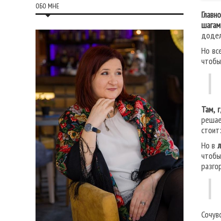
ОБО МНЕ
Главн
шагам
додел
Но вс
чтобы
Там, 
решае
стоит
Но в
чтобы
разго
Сочув