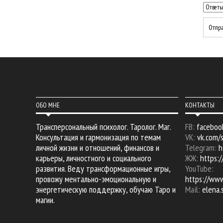
ОБО МНЕ
КОНТАКТЫ
Трансперсональный психолог. Таролог. Маг.
FB:
faceboo
Консультация и гармонизация по темам
VK:
vk.com/
личной жизни и отношений, финансов и
Telegram:
h
карьеры, личностного и социального
ЖЖ:
https:/
развития. Веду трансформационные игры,
YouTube:
провожу ментально-эмоциональную и
https://ww
энергетическую поддержку, обучаю Таро и
Mail:
elena
магии.