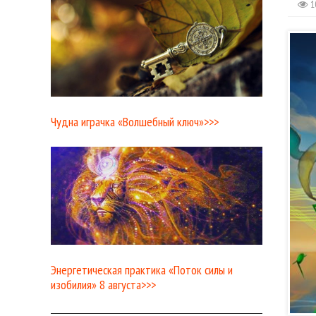
1
Чудна играчка «Волшебный ключ»>>>
Энергетическая практика «Поток силы и
изобилия» 8 августа>>>