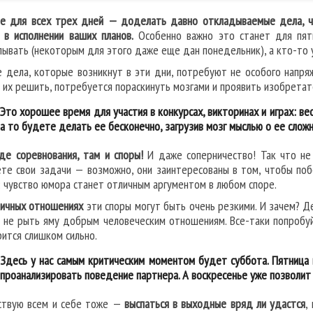
ое для всех трех дней — доделать давно откладываемые дела, ч
 в исполнении ваших планов.
Особенно важно это станет для пят
ывать (некоторым для этого даже еще дан понедельник), а кто-то
е дела, которые возникнут в эти дни, потребуют не особого напря
 их решить, потребуется пораскинуть мозгами и проявить изобретат
Это хорошее время для участия в конкурсах, викторинах и играх: ве
а то будете делать ее бесконечно, загрузив мозг мыслью о ее сложн
где соревнования, там и споры!
И даже соперничество! Так что не
те свои задачи — возможно, они заинтересованы в том, чтобы побе
: чувство юмора станет отличным аргументом в любом споре.
личных отношениях
эти споры могут быть очень резкими. И зачем? Де
 не рыть яму добрым человеческим отношениям. Все-таки попробуй
рится слишком сильно.
Здесь у нас самым критическим моментом будет суббота. Пятница 
проанализировать поведение партнера. А воскресенье уже позволит
ствую всем и себе тоже —
выспаться в выходные вряд ли удастся
,