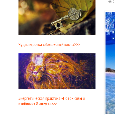
2
Чудна играчка «Волшебный ключ»>>>
Энергетическая практика «Поток силы и
изобилия» 8 августа>>>