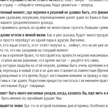
ю страну — собирайте чемоданы. Надо уволиться — вперед.
твенный момент, где перемен и решений не должно быть, это финанс
ыми сделками, покупками, перемещениями денег даже из банка в банк
 вашего среднемесячного дохода.
 принимать деньги, но крайне не желательно тратить большие суммы
дение итогов в личной жизни.
Как я уже сказала, будет много предл
е просто перейдут из одной пары в другую. Внезапно.
е, кто ждал ответа, этот ответ получат и…. поймут, что он им уже не
Это то, что мы заслужили на текущий момент.
же вы в крепком браке, то постарайтесь провести неделю максимальн
 этапом жизни (напомню, что время чистое — рисуйте его сами).
 у которых свадьбы на этой неделе, должны быть очень крепкими и в
д перехода в новый этап и он для них становится совместным (Время
 рожденные в это время, будут настоящими воинами за правду и спр
тивы и так далее. Родителям придется считаться с их мнением практ
тоятельные будут товарищи.
может быть много внезапных уходов, когда, казалось бы, еще жить и 
 быть именно по случайным душам. Увы.
ащаются знаки.
Где-то со второй половины дня вторника. Особенно в