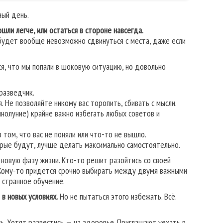
ный день.
ли легче, или остаться в стороне навсегда.
 будет вообще невозможно сдвинуться с места, даже если
я, что мы попали в шоковую ситуацию, но довольно
разведчик.
 Не позволяйте никому вас торопить, сбивать с мысли.
лнолуние) крайне важно избегать любых советов и
том, что вас не поняли или что-то не вышло.
орые будут, лучше делать максимально самостоятельно.
новую фазу жизни. Кто-то решит разойтись со своей
. Кому-то придется срочно выбирать между двумя важными
 странное обучение.
в новых условиях.
Но не пытаться этого избежать. Всё.
. Хотят развестись — на здоровье. Приглашают уехать в