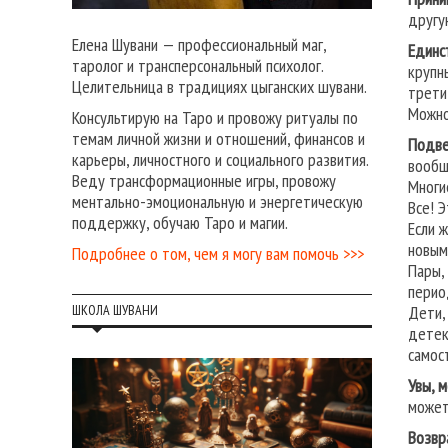
другу
Елена Шувани — профессиональный маг,
Единс
таролог и трансперсональный психолог.
крупн
Целительница в традициях цыганских шувани.
трети
Можно
Консультирую на Таро и провожу ритуалы по
темам личной жизни и отношений, финансов и
Подве
карьеры, личностного и социального развития.
вообщ
Веду трансформационные игры, провожу
Многи
ментально-эмоциональную и энергетическую
Все! 
поддержку, обучаю Таро и магии.
Если 
новым
Подробнее о том, чем я могу вам помочь >>>
Пары,
перио
Дети,
ШКОЛА ШУВАНИ
детек
самос
Увы, 
может
Возвр