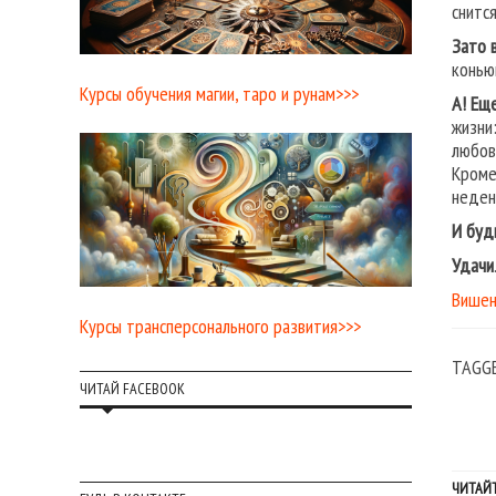
снится
Зато 
конью
Курсы обучения магии, таро и рунам>>>
А! Ещ
жизни
любов
Кроме
неден
И буд
Удачи
Вишен
Курсы трансперсонального развития>>>
TAGG
ЧИТАЙ FACEBOOK
ЧИТАЙТ