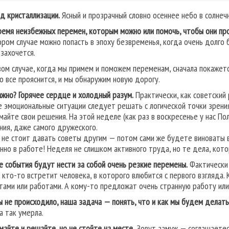
д кристаллизации.
Ясный и прозрачный словно осеннее небо в солнеч
ремя неизбежных перемен, которым можно или помочь, чтобы они прош
ором случае можно попасть в эпоху безвременья, когда очень долго
 захочется.
вом случае, когда мы примем и поможем переменам, сначала покажетс
о все прояснится, и мы обнаружим новую дорогу.
ажно? Горячее сердце и холодный разум.
Практически, как советский 
 эмоциональные ситуации следует решать с логической точки зрения.
майте свои решения. На этой неделе (как раз в воскресенье у нас По
ния, даже самого дружеского.
 не стоит давать советы другим — потом сами же будете виноваты в 
нно в работе! Неделя не слишком активного труда, но те дела, кот
е события будут нести за собой очень резкие перемены.
Фактически 
, кто-то встретит человека, в которого влюбится с первого взгляда
тами или работами. А кому-то предложат очень странную работу или
ы не происходило, наша задача — понять, что и как мы будем делать 
а так умерла.
майте и решайте, но не стойте на месте.
Зовут замуж — соглашаетесь