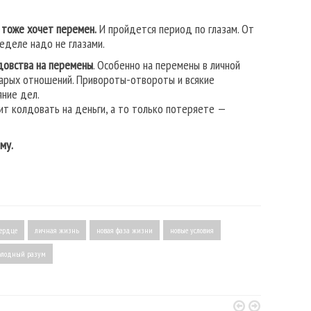
 тоже хочет перемен.
И пройдется период по глазам. От
еделе надо не глазами.
довства на перемены
. Особенно на перемены в личной
тарых отношений. Привороты-отвороты и всякие
ние дел.
ит колдовать на деньги, а то только потеряете —
му.
сердце
личная жизнь
новая фаза жизни
новые условия
олодный разум

