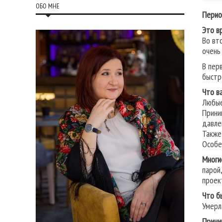
ОБО МНЕ
Перио
Это в
Во вт
очень
В пер
быстр
Что в
Любые
Прини
давле
Также
Особе
Многи
парой
проек
Что б
Умерл
Прини