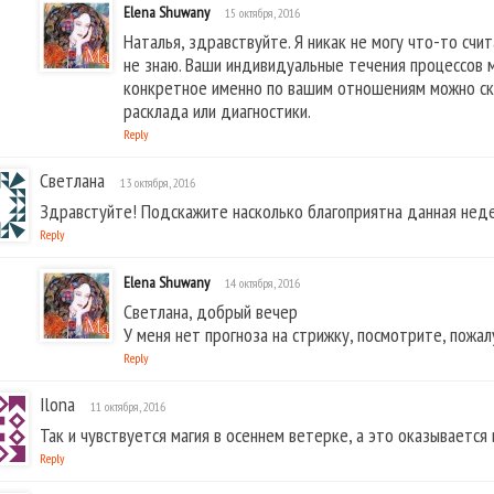
Elena Shuwany
15 октября, 2016
Наталья, здравствуйте. Я никак не могу что-то счи
не знаю. Ваши индивидуальные течения процессов м
конкретное именно по вашим отношениям можно ск
расклада или диагностики.
Reply
Светлана
13 октября, 2016
Здравстуйте! Подскажите насколько благоприятна данная неде
Reply
Elena Shuwany
14 октября, 2016
Светлана, добрый вечер
У меня нет прогноза на стрижку, посмотрите, пожал
Reply
Ilona
11 октября, 2016
Так и чувствуется магия в осеннем ветерке, а это оказывается
Reply