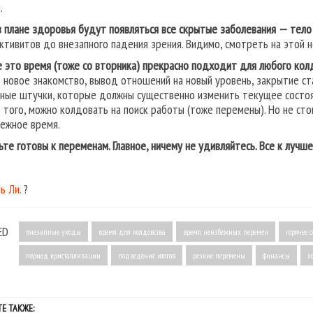
.
в плане здоровья будут появляться все скрытые заболевания — тело
ктивитов до внезапного падения зрения. Видимо, смотреть на этой н
е это время (тоже со вторника) прекрасно подходит для любого кол
: новое знакомство, вывод отношений на новый уровень, закрытие с
ные штучки, которые должны существенно изменить текущее состоя
 того, можно колдовать на поиск работы (тоже перемены). Но не сто
ежное время.
ьте готовы к переменам. Главное, ничему не удивляйтесь. Все к лучше
.
ь Ли.
?
ED
внезапные уходы
время для колдовства
время неизбежных перемен
горячее 
период кристаллизации
подведение итогов
резкие перемены
финансы
х
Е ТАКЖЕ: