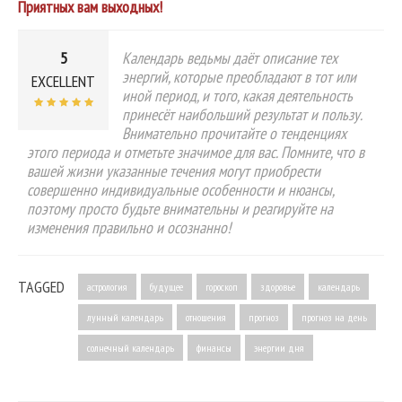
Приятных вам выходных!
5
Календарь ведьмы даёт описание тех
энергий, которые преобладают в тот или
EXCELLENT
иной период, и того, какая деятельность
принесёт наибольший результат и пользу.
Внимательно прочитайте о тенденциях
этого периода и отметьте значимое для вас. Помните, что в
вашей жизни указанные течения могут приобрести
совершенно индивидуальные особенности и нюансы,
поэтому просто будьте внимательны и реагируйте на
изменения правильно и осознанно!
TAGGED
астрология
будущее
гороскоп
здоровье
календарь
лунный календарь
отношения
прогноз
прогноз на день
солнечный календарь
финансы
энергии дня