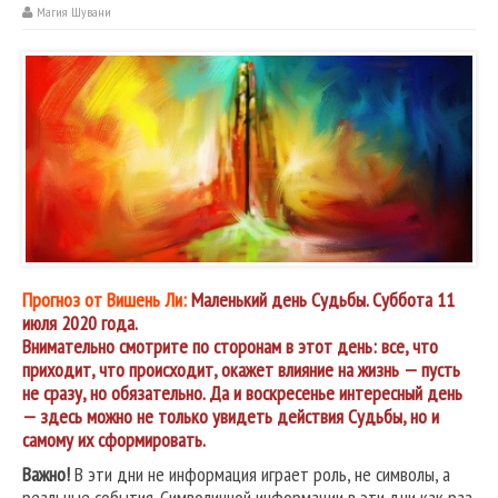
Магия Шувани
Прогноз от Вишень Ли:
Маленький день Судьбы. Суббота 11
июля 2020 года.
Внимательно смотрите по сторонам в этот день: все, что
приходит, что происходит, окажет влияние на жизнь — пусть
не сразу, но обязательно. Да и воскресенье интересный день
— здесь можно не только увидеть действия Судьбы, но и
самому их сформировать.
Важно!
В эти дни не информация играет роль, не символы, а
реальные события. Символичной информации в эти дни как раз