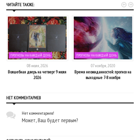


ЧИТАЙТЕ ТАКЖЕ:
ПРОГНОЗЫ НА КАЖДЫЙ ДЕНЬ
ПРОГНОЗЫ НА КАЖДЫЙ ДЕНЬ
08 июля, 2026
07 ноября, 2020
ье
Волшебная дверь на четверг 9 июля
Время неожиданностей: прогноз на
2026
выходные 7-8 ноября
НЕТ КОММЕНТАРИЕВ
Нет комментариев!
Может, Ваш будет первым?