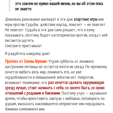
это совсем не нужно вашей жизни, но вы об этом пока
не знаете.
Довольно рискованно выглядят в эти дни
азартные игры
или
игры против Судьбы: действия наугад, повезет — не повезет.
Не повезет. Судьба в эти дни сама решает, что и кому
показывать, поэтому будет категорически против, когда с ней
пытаются шутить.
Смотрите пристально!
И радуйтесь каждому дню!
Прогноз от Елены Шувани:
У
тром субботы от ленивого
настроения пятницы не остаётся почти ни следа. По-прежнему
хочется любить весь мир, понимать его, но уже
сердобольности и повышенной эмпатии нет. Напротив,
возникает понимание, что
раз хочется сделать окружающую
среду лучше, стоит начинать с себя, со своего быта, со своих
отношений с родными и близкими.
Поэтому утро — идеальное
время, чтобы приготовить завтрак с любовью, поговорить по
душам, высказать накопившееся неприятное или порадовать
ближних комплиментами.