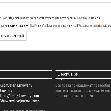
ь моё имя, email и адрес сайта в этом браузере для последующих моих комментариев.
Notify me of followup comments via e-mail. You can also
subscribe
withou
ПОЛЬЗОВАТЕЛЯМ
k.com/elena.shuwany
Все права принадлежат правообла
shuwany
контент создан в развлекательны
ttps://t.me/shuwany_com
образовательных целях.
/shuwany.livejournal.com/