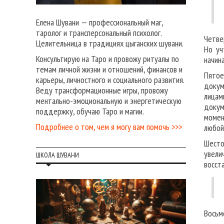
Елена Шувани — профессиональный маг,
таролог и трансперсональный психолог.
Четве
Целительница в традициях цыганских шувани.
Но уч
Консультирую на Таро и провожу ритуалы по
начин
темам личной жизни и отношений, финансов и
Пятое
карьеры, личностного и социального развития.
докум
Веду трансформационные игры, провожу
лицам
ментально-эмоциональную и энергетическую
докум
поддержку, обучаю Таро и магии.
момен
Подробнее о том, чем я могу вам помочь >>>
любой
Шест
увели
ШКОЛА ШУВАНИ
восст
Восьм