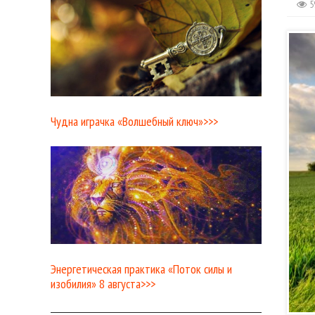
5
Чудна играчка «Волшебный ключ»>>>
Энергетическая практика «Поток силы и
изобилия» 8 августа>>>