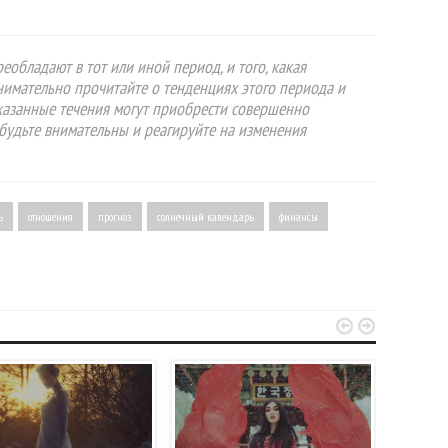
еобладают в тот или иной период, и того, какая
Внимательно прочитайте о тенденциях этого периода и
указанные течения могут приобрести совершенно
будьте внимательны и реагируйте на изменения
ь
отношения
прогноз
солнечный календарь
финансы

