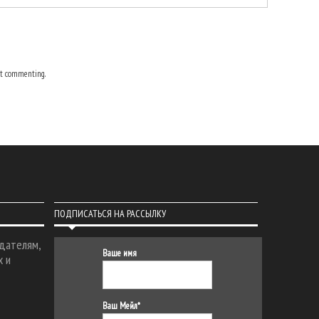
t commenting.
ПОДПИСАТЬСЯ НА РАССЫЛКУ
дателям,
Ваше имя
х и
Ваш Мейл*