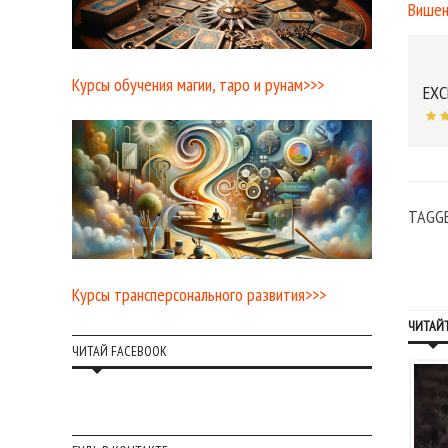
Вишен
Курсы обучения магии, таро и рунам>>>
EXC
TAGG
Курсы трансперсонального развития>>>
ЧИТАЙТ
ЧИТАЙ FACEBOOK