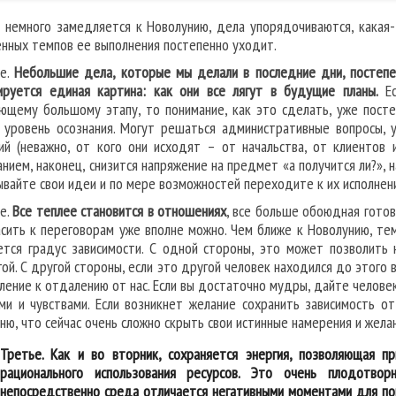
 немного замедляется к Новолунию, дела упорядочиваются, какая-
нных темпов ее выполнения постепенно уходит.
ое.
Небольшие дела, которые мы делали в последние дни, постепе
руется единая картина: как они все лягут в будущие планы.
Ес
ющему большому этапу, то понимание, как это сделать, уже посте
 уровень осознания. Могут решаться административные вопросы, 
ий (неважно, от кого они исходят – от начальства, от клиентов 
анием, наконец, снизится напряжение на предмет «а получится ли?», 
ывайте свои идеи и по мере возможностей переходите к их исполнен
е.
Все теплее становится в отношениях
, все больше обоюдная готов
асить к переговорам уже вполне можно. Чем ближе к Новолунию, т
ется градус зависимости. С одной стороны, это может позволить
гой. С другой стороны, если это другой человек находился до этого 
ление к отдалению от нас. Если вы достаточно мудры, дайте челов
ми и чувствами. Если возникнет желание сохранить зависимость о
ню, что сейчас очень сложно скрыть свои истинные намерения и жела
Третье. Как и во вторник, сохраняется энергия, позволяющая 
рационального использования ресурсов. Это очень плодотвор
непосредственно среда отличается негативными моментами для пок