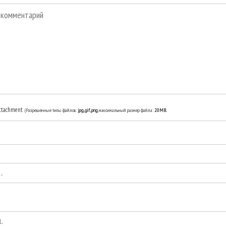
ttachment
(Разрешенные типы файлов:
jpg, gif, png
, максимальный размер файла:
20MB.