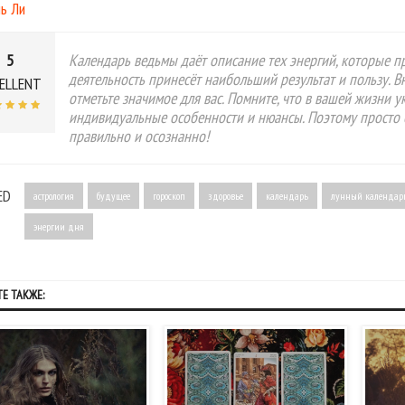
ь Ли
5
Календарь ведьмы даёт описание тех энергий, которые пр
деятельность принесёт наибольший результат и пользу. 
ELLENT
отметьте значимое для вас. Помните, что в вашей жизни 
индивидуальные особенности и нюансы. Поэтому просто 
правильно и осознанно!
ED
астрология
будущее
гороскоп
здоровье
календарь
лунный календар
энергии дня
Е ТАКЖЕ: