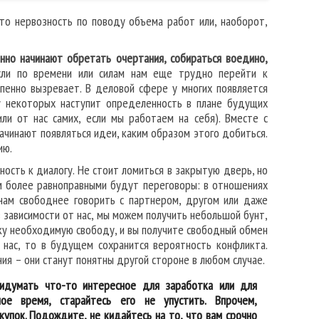
то нервозность по поводу объема работ или, наоборот,
нно начинают обретать очертания, собираться воедино,
ли по времени или силам нам еще трудно перейти к
пенно вызревает. В деловой сфере у многих появляется
у некоторых наступит определенность в плане будущих
или от нас самих, если мы работаем на себя). Вместе с
начинают появляться идеи, каким образом этого добиться.
ию.
ность к диалогу. Не стоит ломиться в закрытую дверь, но
ем более равноправными будут переговоры: в отношениях
 нам свободнее говорить с партнером, другом или даже
в зависимости от нас, мы можем получить небольшой бунт,
еку необходимую свободу, и вы получите свободный обмен
т нас, то в будущем сохранится вероятность конфликта.
ния – они станут понятны другой стороне в любом случае.
придумать что-то интересное для заработка или для
ное время, старайтесь его не упустить. Впрочем,
упок. Подождите, не кидайтесь на то, что вам срочно