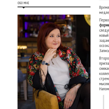
ОБО МНЕ
Время
медле
Перв
форми
следу
новый
задан
осозн
Запис
Второ
пригл
снижа
колле
стрем
мысля
Напом