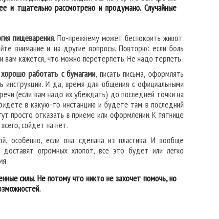
нее и тщательно рассмотрено и продумано. Случайные
ргия пищеварения
. По-прежнему может беспокоить живот.
йте внимание и на другие вопросы. Повторю: если боль
сли вам кажется, что можно перетерпеть. Не надо терпеть.
хорошо работать с бумагами
, писать письма, оформлять
ть инструкции. И да, время для общения с официальными
т речи (если вам надо их убеждать) до последней точки на
придете в какую-то инстанцию и будете там в последний
гут просто отказать в приеме или оформлении. К пятнице
всего, сойдет на нет.
й, особенно, если она сделана из пластика. И вообще
е доставят огромных хлопот, все это будет или легко
мя.
нные силы. Не потому что никто не захочет помочь, но
возможностей.