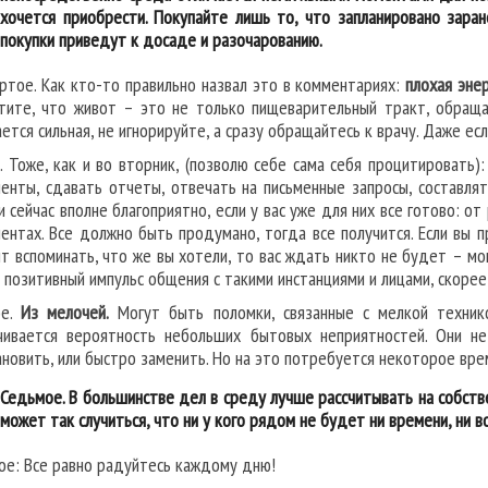
хочется приобрести. Покупайте лишь то, что запланировано зара
покупки приведут к досаде и разочарованию.
ртое. Как кто-то правильно назвал это в комментариях:
плохая эне
тите, что живот – это не только пищеварительный тракт, обраща
ается сильная, не игнорируйте, а сразу обращайтесь к врачу. Даже е
. Тоже, как и во вторник, (позволю себе сама себя процитировать):
енты, сдавать отчеты, отвечать на письменные запросы, составля
и сейчас вполне благоприятно, если у вас уже для них все готово: о
ентах. Все должно быть продумано, тогда все получится. Если вы 
т вспоминать, что же вы хотели, то вас ждать никто не будет – мо
 позитивный импульс общения с такими инстанциями и лицами, скорее 
ое.
Из мелочей.
Могут быть поломки, связанные с мелкой технико
чивается вероятность небольших бытовых неприятностей. Они н
ановить, или быстро заменить. Но на это потребуется некоторое вре
Седьмое. В большинстве дел в среду лучше рассчитывать на собстве
может так случиться, что ни у кого рядом не будет ни времени, ни 
ое: Все равно радуйтесь каждому дню!