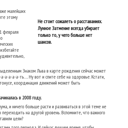
даже малейших
ите этому
Не стоит сожалеть о расставаниях.
Лунное Затмение всегда убирает
11 февраля
только то, у чего больше нет
но
шансов.
ических
 избегайте
 удивительно,
с выделенным Знаком Льва в карте рождения сейчас может
-а-а-а-а-ть…. Ну вот и спите себе на здоровье. Кстати,
 тонусе, координация движений может быть
чиналась в 2008 году.
мума, и ничего больше расти и развиваться в этой теме не
о переходить на другой уровень. Вспомните, что важного
тавили цели?
атами того периода. И сейчас лучшее время, чтобы