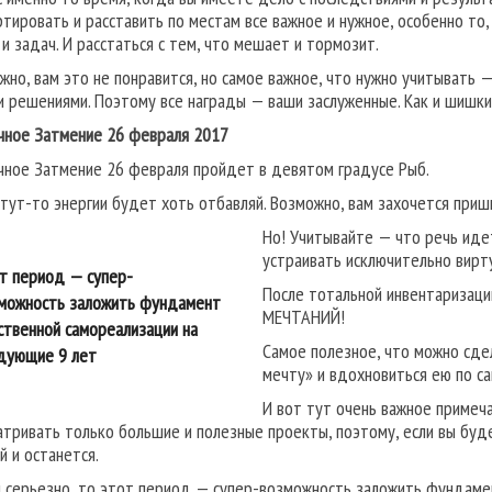
ртировать и расставить по местам все важное и нужное, особенно то
 и задач. И расстаться с тем, что мешает и тормозит.
жно, вам это не понравится, но самое важное, что нужно учитывать 
и решениями. Поэтому все награды — ваши заслуженные. Как и шишки
чное Затмение 26 февраля 2017
чное Затмение 26 февраля пройдет в девятом градусе Рыб.
 тут-то энергии будет хоть отбавляй. Возможно, вам захочется пришп
Но! Учитывайте — что речь иде
устраивать исключительно вирту
т период — супер-
После тотальной инвентаризаци
можность заложить фундамент
МЕЧТАНИЙ!
ственной самореализации на
Самое полезное, что можно сде
дующие 9 лет
мечту» и вдохновиться ею по с
И вот тут очень важное примеч
атривать только большие и полезные проекты, поэтому, если вы буд
й и останется.
и серьезно, то этот период — супер-возможность заложить фундаме