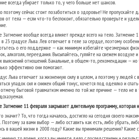
ние всегда убирает только то, у чего больше нет шансов.
о поэтому сейчас стоит позаботиться о здоровье! Не пропускайте 
лов от тела — если что-то беспокоит, обязательно проверьте и удел
ние.
е Затмение вообще всегда влияет прежде всего на тело. Затмение 
 в 23 градусе Льва. Лев отвечает в теле за сердце, поэтому особен
отьтесь о его поддержке — как минимум избегайте чрезмерных физ
зок, алкоголя, переедания. Высыпайтесь, гуляйте на свежем воздухе и
х выяснений отношений. Банальные, в общем-то, рекомендации — но
лько эффективно они помогают.
адус Льва отвечает за жизненную силу в целом, а поэтому у людей 
ться упадок сил и снижен общий тонус, хочется под одеялко и спать-а
 отмечу бытовой травматизм именно по той же причине — тело не в
дсказуемая.
е Затмение 11 февраля закрывает длительную программу, которая на
то значит? То, что тогда началось, достигло на сегодня своего макси
. Поэтому за вами выбор — либо оставить как есть, либо убрать, либ
ось в вашей жизни в 2008 году? Какие вы принимали решения? Какие с
с именно то время, когда вы имеете дело с последствиями и результ