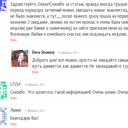
Здравствуйте, Елена!Спасибо за статью, правда иногда трудно
период коридора затмений можно заводить новые знакомства,
не было знакомств, а тут,,,, после лунного сразу пошла на перв
назначил 2 свидание, звонил, но потом пропал, я очень была си
недели( уже ближе к солнечному) на сайте пригласил меня на с
Вселенную Любви и семейного счастья, или подождать неделю, 
Reply
Elena Shuwany
20 февраля, 2017
Доброго дня! всё можно, просто не ожидайте слиш
пусть движется, как движется. Не закладывайте туд
Reply
LISSA
18 февраля, 2017
Спасибо . Что делитесь такой информацией. Очень ценно. Очень
Reply
Лилия
17 февраля, 2017
Благодарю Вас!
Reply