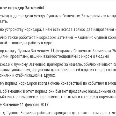
акое «коридор Затмений»?
ериод в две недели между Лунным и Солнечным Затмением или между
вать.
сно устройству коридора, в нем есть всегда только два направления 
очно также работают и коридоры Затмений — Солнечно-Лунный коридо
чный — вовне, на работу в мире.
ор между Лунным Затмением 11 февраля и Солнечным Затмением 26 
циями, проектами, нашими взаимоотношениями с миром и людьми.
дходе к Лунному Затмению, примерно за неделю, обычно начинают со
авания, увольнения, нарушения договоренностей в одних сферах ж
ениями и стабилизацией в других.
му период коридоров всегда очень контрастный по событиям и эмоц
и, об эмоциях. В этот период они бывают предельно насыщенными как 
райтесь с пониманием и терпением относиться и к себе, и к окружаю
е Затмение 11 февраля 2017
иод Лунного Затмения работает принцип «где тонко — там и рвется»,