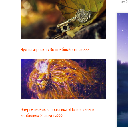
7
Чудна играчка «Волшебный ключ»>>>
Энергетическая практика «Поток силы и
изобилия» 8 августа>>>