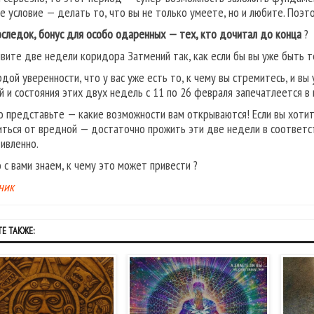
ое условие — делать то, что вы не только умеете, но и любите. Поэ
оследок, бонус для особо одаренных — тех, кто дочитал до конца
?
вите две недели коридора Затмений так, как если бы вы уже быть те
рдой уверенности, что у вас уже есть то, к чему вы стремитесь, и в
й и состояния этих двух недель с 11 по 26 февраля запечатлеется 
о представьте — какие возможности вам открываются! Если вы хотит
иться от вредной — достаточно прожить эти две недели в соответс
дивленно.
 с вами знаем, к чему это может привести ?
ник
Е ТАКЖЕ: