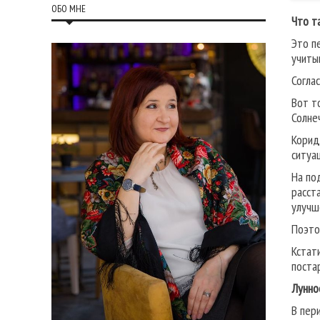
ОБО МНЕ
Что т
Это п
учиты
Согла
Вот т
Солне
Корид
ситуа
На по
расст
улучш
Поэто
Кстат
поста
Лунно
В пер