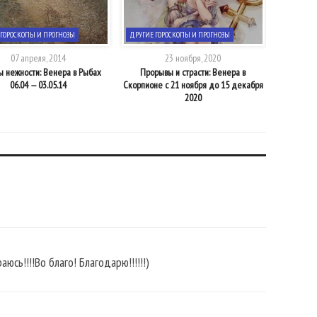
 ГОРОСКОПЫ И ПРОГНОЗЫ
ДРУГИЕ ГОРОСКОПЫ И ПРОГНОЗЫ
ДРУГИЕ Г
07 апреля, 2014
23 ноября, 2020
 нежности: Венера в Рыбах
Прорывы и страсти: Венера в
Прогноз н
06.04 — 03.05.14
Скорпионе с 21 ноября до 15 декабря
2020
сь!!!!Во благо! Благодарю!!!!!!)