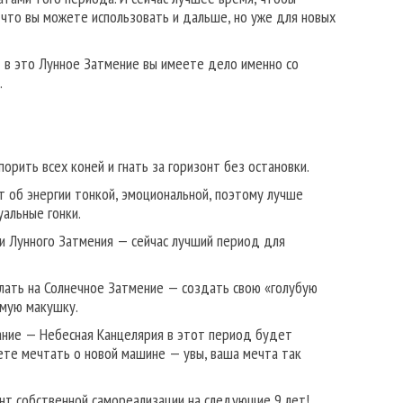
, что вы можете использовать и дальше, но уже для новых
— в это Лунное Затмение вы имеете дело именно со
.
орить всех коней и гнать за горизонт без остановки.
т об энергии тонкой, эмоциональной, поэтому лучше
альные гонки.
и Лунного Затмения — сейчас лучший период для
лать на Солнечное Затмение — создать свою «голубую
амую макушку.
ание — Небесная Канцелярия в этот период будет
ете мечтать о новой машине — увы, ваша мечта так
нт собственной самореализации на следующие 9 лет!