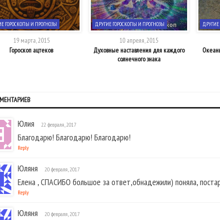
Е ГОРОСКОПЫ И ПРОГНОЗЫ
ДРУГИЕ ГОРОСКОПЫ И ПРОГНОЗЫ
ДРУГИЕ
19 марта, 2015
10 апреля, 2015
Гороскоп ацтеков
Духовные наставления для каждого
Океаны
солнечного знака
ММЕНТАРИЕВ
Юлия
22 февраля, 2017
Благодарю! Благодарю! Благодарю!
Reply
Юляня
20 февраля, 2017
Елена , СПАСИБО большое за ответ,обнадежили) поняла, постараю
Reply
Юляня
20 февраля, 2017