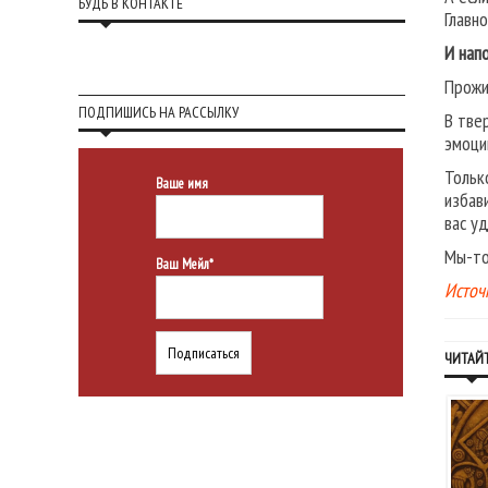
БУДЬ В КОНТАКТЕ
Главн
И нап
Прожи
ПОДПИШИСЬ НА РАССЫЛКУ
В тве
эмоци
Тольк
Ваше имя
избав
вас у
Мы-то
Ваш Мейл*
Источ
ЧИТАЙТ