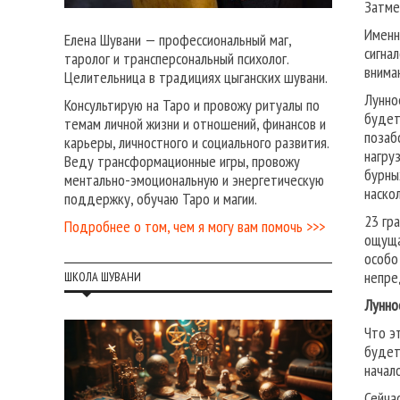
Затме
Именн
Елена Шувани — профессиональный маг,
сигна
таролог и трансперсональный психолог.
внима
Целительница в традициях цыганских шувани.
Лунно
Консультирую на Таро и провожу ритуалы по
будет
темам личной жизни и отношений, финансов и
позаб
карьеры, личностного и социального развития.
нагру
Веду трансформационные игры, провожу
бурны
ментально-эмоциональную и энергетическую
наско
поддержку, обучаю Таро и магии.
23 гр
Подробнее о том, чем я могу вам помочь >>>
ощуща
особо
непре
ШКОЛА ШУВАНИ
Лунно
Что э
будет
начал
Сейча