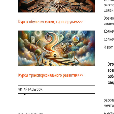
рассо
целей
Возмо
Курсы обучения магии, таро и рунам>>>
своим
Солне
Солне
И вот
Это
воз
Курсы трансперсонального развития>>>
соб
сле
ЧИТАЙ FACEBOOK
рассм
мечто
А есл