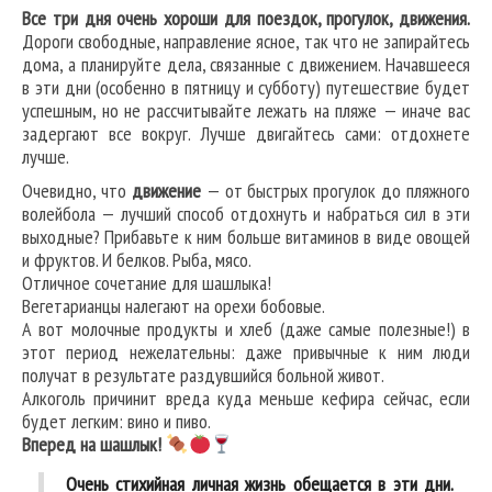
Все три дня очень хороши для поездок, прогулок, движения.
Дороги свободные, направление ясное, так что не запирайтесь
дома, а планируйте дела, связанные с движением. Начавшееся
в эти дни (особенно в пятницу и субботу) путешествие будет
успешным, но не рассчитывайте лежать на пляже — иначе вас
задергают все вокруг. Лучше двигайтесь сами: отдохнете
лучше.
Очевидно, что
движение
— от быстрых прогулок до пляжного
волейбола — лучший способ отдохнуть и набраться сил в эти
выходные? Прибавьте к ним больше витаминов в виде овощей
и фруктов. И белков. Рыба, мясо.
Отличное сочетание для шашлыка!
Вегетарианцы налегают на орехи бобовые.
А вот молочные продукты и хлеб (даже самые полезные!) в
этот период нежелательны: даже привычные к ним люди
получат в результате раздувшийся больной живот.
Алкоголь причинит вреда куда меньше кефира сейчас, если
будет легким: вино и пиво.
Вперед на шашлык!
Очень стихийная личная жизнь обещается в эти дни.