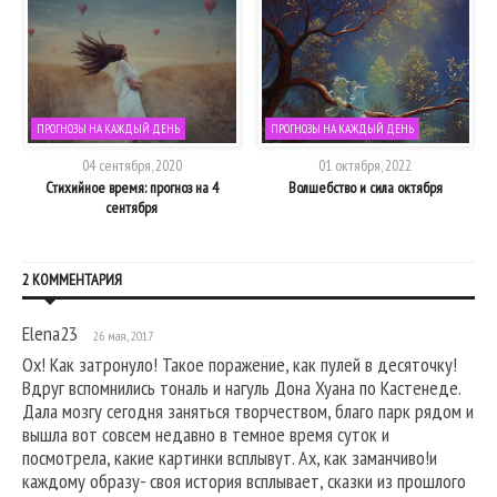
ПРОГНОЗЫ НА КАЖДЫЙ ДЕНЬ
ПРОГНОЗЫ НА КАЖДЫЙ ДЕНЬ
04 сентября, 2020
01 октября, 2022
Стихийное время: прогноз на 4
Волшебство и сила октября
сентября
2 КОММЕНТАРИЯ
Elena23
26 мая, 2017
Ох! Как затронуло! Такое поражение, как пулей в десяточку!
Вдруг вспомнились тональ и нагуль Дона Хуана по Кастенеде.
Дала мозгу сегодня заняться творчеством, благо парк рядом и
вышла вот совсем недавно в темное время суток и
посмотрела, какие картинки всплывут. Ах, как заманчиво!и
каждому образу- своя история всплывает, сказки из прошлого