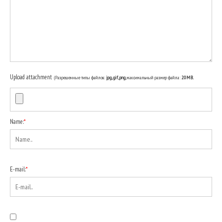
Upload attachment
(Разрешенные типы файлов:
jpg, gif, png
, максимальный размер файла:
20MB.
Name:
*
E-mail:
*