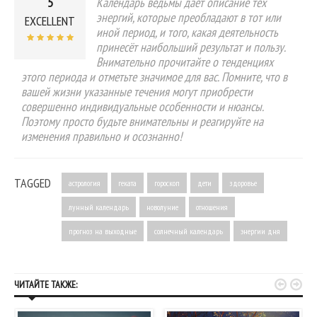
5
Календарь ведьмы даёт описание тех
энергий, которые преобладают в тот или
EXCELLENT
иной период, и того, какая деятельность
принесёт наибольший результат и пользу.
Внимательно прочитайте о тенденциях
этого периода и отметьте значимое для вас. Помните, что в
вашей жизни указанные течения могут приобрести
совершенно индивидуальные особенности и нюансы.
Поэтому просто будьте внимательны и реагируйте на
изменения правильно и осознанно!
TAGGED
астрология
геката
гороскоп
дети
здоровье
лунный календарь
новолуние
отношения
прогноз на выходные
солнечный календарь
энергии дня


ЧИТАЙТЕ ТАКЖЕ: