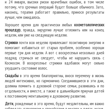
и 24 января, высоки риски врачебных ошибок, в том числе
потому, что срочных операций будет больше обычного. Зато,
наконец, терапия работает правильно, принося результаты
лучше, чем ожидалось.
Хорошее время для практически любых
косметологических
процедур
, правда, хирургию лучше отложить или на конец
недели, или уже на следующую неделю.
Стрижки
почти всю неделю привлекают позитивную энергию и
помогают избавиться от старых проблем, особенно хороши
первые три дня недели. А вот с воскресенья несколько дней
подряд стричься не следует, чтобы не нарушить связь с
Космосом. В воскресенье стрижки вдобавок могут сильно
ухудшить состояние волос.
Свадьбы
в это время благоприятны, внося перемену в жизнь
людей интенсивно, но гармонично. Соединившиеся в эти дни,
должны помнить о духовной стороне семьи, развиваясь и по
отдельности, и вместе, а также в дальнейшем приучая детей
к постоянному ментальному и духовному развитию.
Дети
, рожденные в это время, будут медлительны, им важно
соблюдать равновесие и спокойствие в мыслях и делах, иначе,