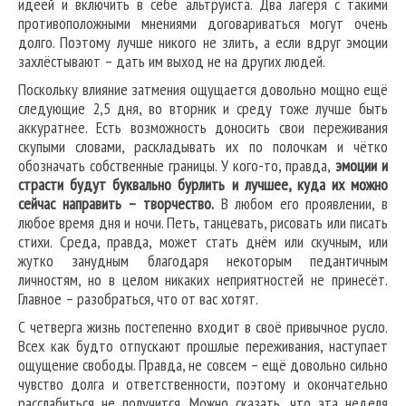
идеей и включить в себе альтруиста. Два лагеря с такими
противоположными мнениями договариваться могут очень
долго. Поэтому лучше никого не злить, а если вдруг эмоции
захлёстывают – дать им выход не на других людей.
Поскольку влияние затмения ощущается довольно мощно ещё
следующие 2,5 дня, во вторник и среду тоже лучше быть
аккуратнее. Есть возможность доносить свои переживания
скупыми словами, раскладывать их по полочкам и чётко
обозначать собственные границы. У кого-то, правда,
эмоции и
страсти будут буквально бурлить и лучшее, куда их можно
сейчас направить – творчество.
В любом его проявлении, в
любое время дня и ночи. Петь, танцевать, рисовать или писать
стихи. Среда, правда, может стать днём или скучным, или
жутко занудным благодаря некоторым педантичным
личностям, но в целом никаких неприятностей не принесёт.
Главное – разобраться, что от вас хотят.
С четверга жизнь постепенно входит в своё привычное русло.
Всех как будто отпускают прошлые переживания, наступает
ощущение свободы. Правда, не совсем – ещё довольно сильно
чувство долга и ответственности, поэтому и окончательно
расслабиться не получится. Можно сказать, что эта неделя