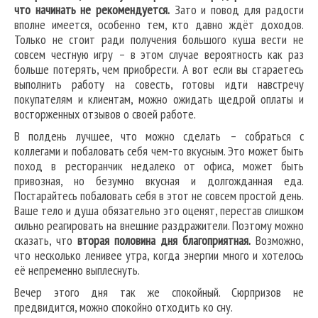
что начинать не рекомендуется.
Зато и повод для радости
вполне имеется, особенно тем, кто давно ждёт доходов.
Только не стоит ради получения большого куша вести не
совсем честную игру – в этом случае вероятность как раз
больше потерять, чем приобрести. А вот если вы стараетесь
выполнить работу на совесть, готовы идти навстречу
покупателям и клиентам, можно ожидать щедрой оплаты и
восторженных отзывов о своей работе.
В полдень лучшее, что можно сделать – собраться с
коллегами и побаловать себя чем-то вкусным. Это может быть
поход в ресторанчик недалеко от офиса, может быть
привозная, но безумно вкусная и долгожданная еда.
Постарайтесь побаловать себя в этот не совсем простой день.
Ваше тело и душа обязательно это оценят, перестав слишком
сильно реагировать на внешние раздражители. Поэтому можно
сказать, что
вторая половина дня благоприятная.
Возможно,
что несколько ленивее утра, когда энергии много и хотелось
её непременно выплеснуть.
Вечер этого дня так же спокойный. Сюрпризов не
предвидится, можно спокойно отходить ко сну.