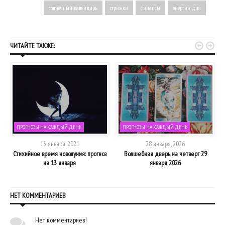
солнечный календарь
стрижки
финансы
энергии дня


ЧИТАЙТЕ ТАКЖЕ:
ПРОГНОЗЫ НА КАЖДЫЙ ДЕНЬ
ПРОГНОЗЫ НА КАЖДЫЙ ДЕНЬ
13 января, 2021
28 января, 2026
и
Стихийное время новолуния: прогноз
Волшебная дверь на четверг 29
на 13 января
января 2026
НЕТ КОММЕНТАРИЕВ
Нет комментариев!