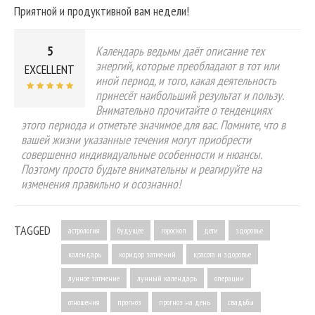
Приятной и продуктивной вам недели!
5
Календарь ведьмы даёт описание тех
энергий, которые преобладают в тот или
EXCELLENT
иной период, и того, какая деятельность
принесёт наибольший результат и пользу.
Внимательно прочитайте о тенденциях
этого периода и отметьте значимое для вас. Помните, что в
вашей жизни указанные течения могут приобрести
совершенно индивидуальные особенности и нюансы.
Поэтому просто будьте внимательны и реагируйте на
изменения правильно и осознанно!
TAGGED
астрология
будущее
гороскоп
дети
здоровье
календарь
коридор затмений
красота и здоровье
лунное затмение
лунный календарь
операции
отношения
прогноз
прогноз на день
свадьбы