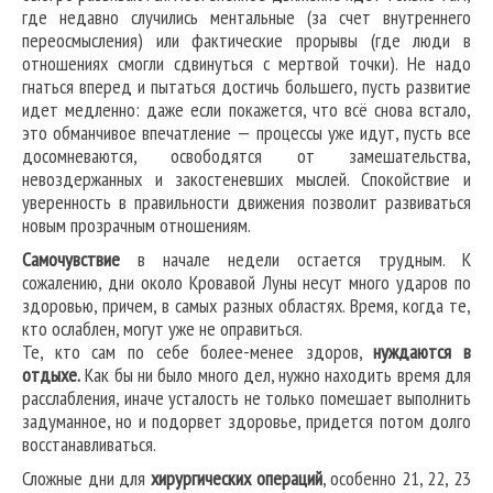
где недавно случились ментальные (за счет внутреннего
переосмысления) или фактические прорывы (где люди в
отношениях смогли сдвинуться с мертвой точки). Не надо
гнаться вперед и пытаться достичь большего, пусть развитие
идет медленно: даже если покажется, что всё снова встало,
это обманчивое впечатление — процессы уже идут, пусть все
досомневаются, освободятся от замешательства,
невоздержанных и закостеневших мыслей. Спокойствие и
уверенность в правильности движения позволит развиваться
новым прозрачным отношениям.
Самочувствие
в начале недели остается трудным. К
сожалению, дни около Кровавой Луны несут много ударов по
здоровью, причем, в самых разных областях. Время, когда те,
кто ослаблен, могут уже не оправиться.
Те, кто сам по себе более-менее здоров,
нуждаются в
отдыхе.
Как бы ни было много дел, нужно находить время для
расслабления, иначе усталость не только помешает выполнить
задуманное, но и подорвет здоровье, придется потом долго
восстанавливаться.
Сложные дни для
хирургических операций
, особенно 21, 22, 23