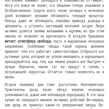
постепенно начинает пропадать и большинство оттаивает.
Хотя это вовсе не значит, что общение теперь спокойное и
безболезненное. Скорее всего, после затишья в несколько
дней возникнет желание обговорить текущие процессы.
Иногда даже не обговорить, спокойно приводя доводы и
аргументы, а устроить настоящий мозговой штурм. Люди
активно делятся своими желаниями и идеями, но при этом
никому не позволят их критиковать. В воздухе буквально
витает атмосфера свободы
, пусть и выраженная несколько
напряжённо. Особенные плоды такой период времени
приносит тем, кто работает самостоятельно. Отбросьте все
рутинные дела, которые не успели выполнить, и хорошенько
призадумайтесь над тем, как можно решить всё быстрее и
проще. Вероятно, мысли тут же придут в голову с
потрясающей скоростью. Остаётся только воплотить их в
жизнь.
Вторая половина дня тоже достаточно благоприятная.
Практически сразу после обеда энергии несколько
успокаиваются, давая нам небольшую передышку. В эти часы
лучше не совершать никаких активных действий. Во-первых,
они вряд ли принесут какие-то невероятные плоды. Во-