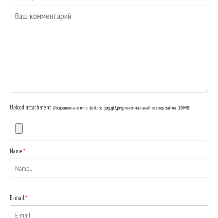
Upload attachment
(Разрешенные типы файлов:
jpg, gif, png
, максимальный размер файла:
20MB.
Name:
*
E-mail:
*