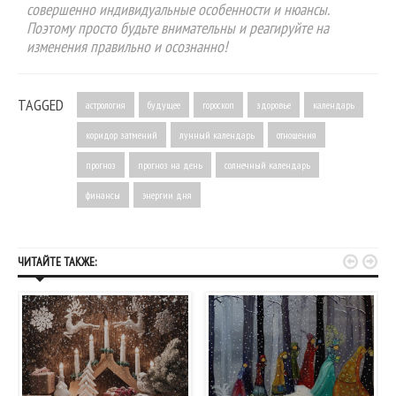
совершенно индивидуальные особенности и нюансы.
Поэтому просто будьте внимательны и реагируйте на
изменения правильно и осознанно!
TAGGED
астрология
будущее
гороскоп
здоровье
календарь
коридор затмений
лунный календарь
отношения
прогноз
прогноз на день
солнечный календарь
финансы
энергии дня


ЧИТАЙТЕ ТАКЖЕ: