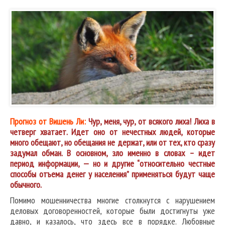
Прогноз от Вишень Ли:
Чур, меня, чур, от всякого лиха! Лиха в
четверг хватает. Идет оно от нечестных людей, которые
много обещают, но обещания не держат, или от тех, кто сразу
задумал обман. В основном, зло именно в словах – идет
период информации, — но и другие “относительно честные
способы отъема денег у населения” применяться будут чаще
обычного.
Помимо мошенничества многие столкнутся с нарушением
деловых договоренностей, которые были достигнуты уже
давно, и казалось, что здесь все в порядке. Любовные