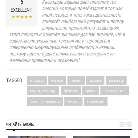
5
Календарь ведьмы даёт описание тех
энергий, которые преобладают в тот или
EXCELLENT
иной период, и того, какая деятельность
принесёт наибольший результат и пользу.
внимательно прочитайте о тенденциях
этого периода и отметьте значимое для вас. помните, что в
вашей жизни указанные течения могут приобрести
совершенно индивидуальные особенности и нюансы.
поэтому просто будьте внимательны и реагируйте на
изменения правильно и осознанно!
TAGGED
астрология
будущее
гороскоп
здоровье
календарь
лунный календарь
отношения
прогноз
прогноз на день
солнечный календарь
финансы
энергии дня


ЧИТАЙТЕ ТАКЖЕ: