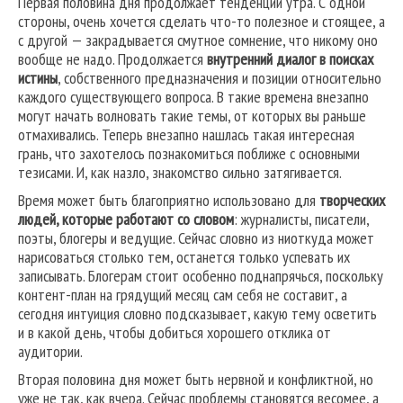
Первая половина дня продолжает тенденции утра. С одной
стороны, очень хочется сделать что-то полезное и стоящее, а
с другой — закрадывается смутное сомнение, что никому оно
вообще не надо. Продолжается
внутренний диалог в поисках
истины
, собственного предназначения и позиции относительно
каждого существующего вопроса. В такие времена внезапно
могут начать волновать такие темы, от которых вы раньше
отмахивались. Теперь внезапно нашлась такая интересная
грань, что захотелось познакомиться поближе с основными
тезисами. И, как назло, знакомство сильно затягивается.
Время может быть благоприятно использовано для
творческих
людей, которые работают со словом
: журналисты, писатели,
поэты, блогеры и ведущие. Сейчас словно из ниоткуда может
нарисоваться столько тем, останется только успевать их
записывать. Блогерам стоит особенно поднапрячься, поскольку
контент-план на грядущий месяц сам себя не составит, а
сегодня интуиция словно подсказывает, какую тему осветить
и в какой день, чтобы добиться хорошего отклика от
аудитории.
Вторая половина дня может быть нервной и конфликтной, но
уже не так, как вчера. Сейчас проблемы становятся весомее, а