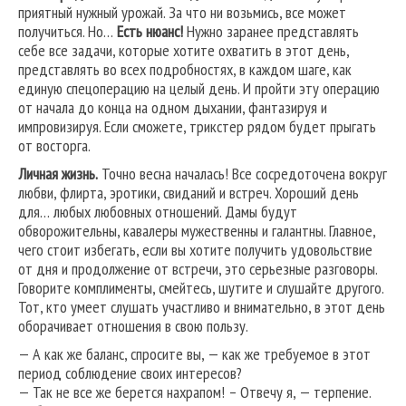
приятный нужный урожай. За что ни возьмись, все может
получиться. Но…
Есть нюанс!
Нужно заранее представлять
себе все задачи, которые хотите охватить в этот день,
представлять во всех подробностях, в каждом шаге, как
единую спецоперацию на целый день. И пройти эту операцию
от начала до конца на одном дыхании, фантазируя и
импровизируя. Если сможете, трикстер рядом будет прыгать
от восторга.
Личная жизнь.
Точно весна началась! Все сосредоточена вокруг
любви, флирта, эротики, свиданий и встреч. Хороший день
для… любых любовных отношений. Дамы будут
обворожительны, кавалеры мужественны и галантны. Главное,
чего стоит избегать, если вы хотите получить удовольствие
от дня и продолжение от встречи, это серьезные разговоры.
Говорите комплименты, смейтесь, шутите и слушайте другого.
Тот, кто умеет слушать участливо и внимательно, в этот день
оборачивает отношения в свою пользу.
— А как же баланс, спросите вы, — как же требуемое в этот
период соблюдение своих интересов?
— Так не все же берется нахрапом! – Отвечу я, — терпение.