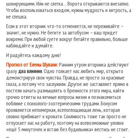
шокирующими. Или не слегка… Ворота открываются внезапно.
Чтобы воспользоваться входом, нужны мудрость и хитрость, а
не спешка.
Если в этот вторник что-то отменяется, не переживайте –
значит, не нужно. Не бегите за автобусом – ваш придет
вовремя. При любой суете вокруг бегайте правильно, больше
наблюдайте и думайте.
И радуйтесь каждому дню!
Прогноз от Елены Шувани:
Ранним утром вторника действуют
сразу
два влияния
. Одно толкает нас любить мир, открыто
демонстрируя свои чувства. Правда, не просто за красивые
глаза, а потому что заслужили. Другое же заставляет прямо в
постели начать размышлять о бренности этого мира, найти
срочно ответы на вечные вопросы жизни и познакомиться
поближе с психолого-эзотерическими трудами. Бонусом
проявляется непомерная, всепоглощающая лень, которая
словно прибивает к кровати. Сонливость тоже так просто не
отпускает нас на работу, поэтому на всевозможные уловки
«ещё 5 минуточек и встаю без будильника» вестись не стоит.