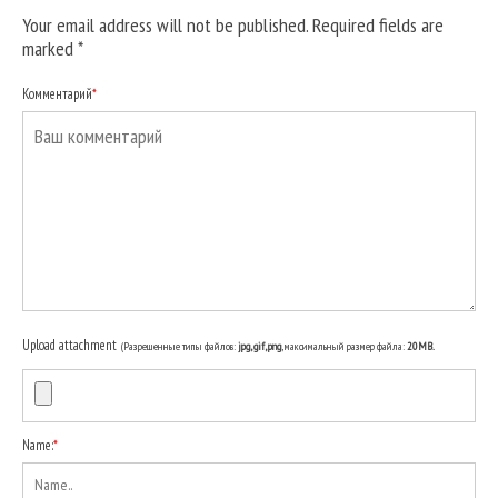
Your email address will not be published. Required fields are
marked
*
Комментарий
*
Upload attachment
(Разрешенные типы файлов:
jpg, gif, png
, максимальный размер файла:
20MB.
Name:
*