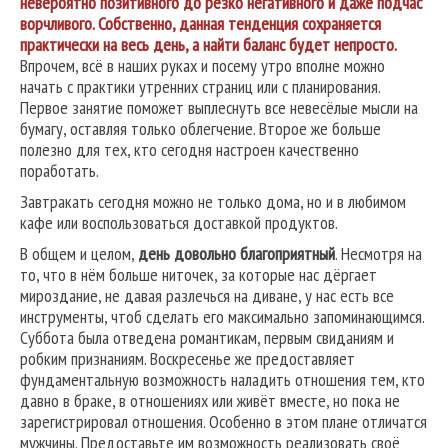
невероятно позитивного до резко негативного и даже подчас
ворчливого. Собственно, данная тенденция сохраняется
практически на весь день, а найти баланс будет непросто.
Впрочем, всё в наших руках и посему утро вполне можно
начать с практики утренних страниц или с планирования.
Первое занятие поможет выплеснуть все невесёлые мысли на
бумагу, оставляя только облегчение. Второе же больше
полезно для тех, кто сегодня настроен качественно
поработать.
Завтракать сегодня можно не только дома, но и в любимом
кафе или воспользоваться доставкой продуктов.
В общем и целом,
день довольно благоприятный
. Несмотря на
то, что в нём больше ниточек, за которые нас дёргает
мироздание, не давая разлечься на диване, у нас есть все
инструменты, чтоб сделать его максимально запоминающимся.
Суббота была отведена романтикам, первым свиданиям и
робким признаниям. Воскресенье же предоставляет
фундаментальную возможность наладить отношения тем, кто
давно в браке, в отношениях или живёт вместе, но пока не
зарегистрировал отношения. Особенно в этом плане отличатся
мужчины. Предоставьте им возможность реализовать своё