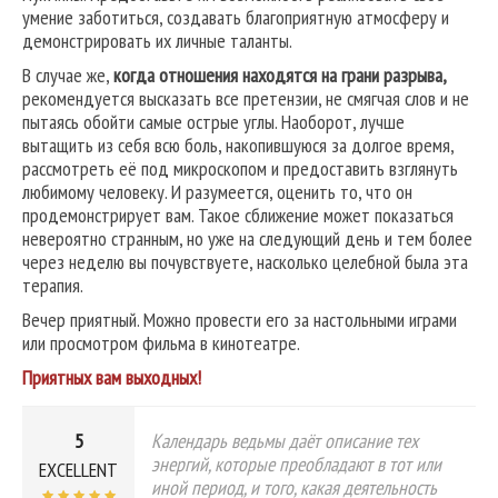
умение заботиться, создавать благоприятную атмосферу и
демонстрировать их личные таланты.
В случае же,
когда отношения находятся на грани разрыва,
рекомендуется высказать все претензии, не смягчая слов и не
пытаясь обойти самые острые углы. Наоборот, лучше
вытащить из себя всю боль, накопившуюся за долгое время,
рассмотреть её под микроскопом и предоставить взглянуть
любимому человеку. И разумеется, оценить то, что он
продемонстрирует вам. Такое сближение может показаться
невероятно странным, но уже на следующий день и тем более
через неделю вы почувствуете, насколько целебной была эта
терапия.
Вечер приятный. Можно провести его за настольными играми
или просмотром фильма в кинотеатре.
Приятных вам выходных!
5
Календарь ведьмы даёт описание тех
энергий, которые преобладают в тот или
EXCELLENT
иной период, и того, какая деятельность