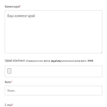
Комментарий
*
Upload attachment
(Разрешенные типы файлов:
jpg, gif, png
, максимальный размер файла:
20MB.
Name:
*
E-mail:
*