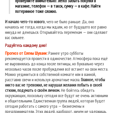
проверяйте внимательно: легко забыть покупки в
магазине, телефон — в такси, сумку — в кафе. Найти
потерянное тоже сложно.
И начало чего-то нового
, чего не было раньше. Да, оно
началось не тогда, когда мы ждали, но от будущего все равно
никуда не денешься. Открывайтесь переменам — они сделают
вас сильнее.
Радуйтесь
каждому
дню!
Прогноз от Елены Шувани:
Раннее утро субботы
рекомендуется провести в одиночестве. Атмосфера пока ещё
не выровнялась до конца после пятницы, но буквально через
несколько часов после пробуждения всё встанет на свои места.
Можно уединиться в собственной комнате или в ванной,
расставив свечи и используя ароматные масла.
Главное, чтобы
никто вас не тревожил, не нарушал желания побыть в своей
стихии, подумать о своём личном.
Не бойтесь обидеть
окружающих, поскольку сегодня все будут не очень активными
и общительными. Единственная группа людей, которая будет
сегодня работать с самого утра — бизнесмены и
предприниматели. Этих людей, наоборот, ничем не удержишь.