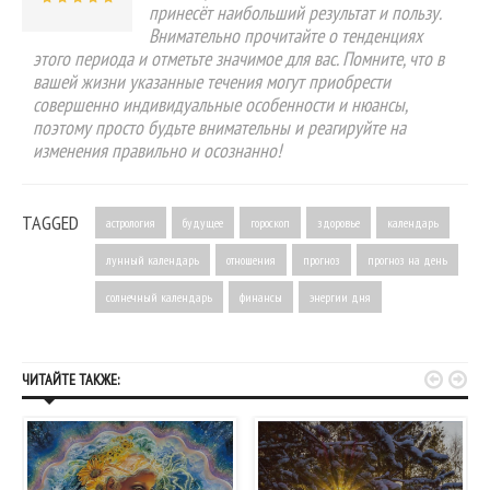
принесёт наибольший результат и пользу.
Внимательно прочитайте о тенденциях
этого периода и отметьте значимое для вас. Помните, что в
вашей жизни указанные течения могут приобрести
совершенно индивидуальные особенности и нюансы,
поэтому просто будьте внимательны и реагируйте на
изменения правильно и осознанно!
TAGGED
астрология
будущее
гороскоп
здоровье
календарь
лунный календарь
отношения
прогноз
прогноз на день
солнечный календарь
финансы
энергии дня


ЧИТАЙТЕ ТАКЖЕ: