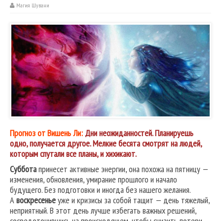
Магия Шувани
Прогноз от Вишень Ли:
Дни неожиданностей. Планируешь
одно, получается другое. Мелкие бесята смотрят на людей,
которым спутали все планы, и хихикают.
Суббота
принесет активные энергии, она похожа на пятницу —
изменения, обновления, умирание прошлого и начало
будущего. Без подготовки и иногда без нашего желания.
А
воскресенье
уже и кризисы за собой тащит — день тяжелый,
неприятный. В этот день лучше избегать важных решений,
сосредоточившись на происходящем, чтобы снизить потери.