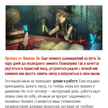
Прогноз от Вишень Ли:
Еще немного размышлений на пути. За
пару дней до последнего зимнего Полнолуния так и хочется
укутаться в пушистый плед, устроиться рядом с печкой или
камином или просто зажечь свечу и погрузиться в свои мысли.
Эти мысли никак не помешают
делам и работе
. Если недавно
приходилось делать паузу, то теперь снова все пришло в
движение. Но этот четверг — интересный день: работа идет
словно сама по себе, ей никак не вредит задумчивость
человека. Человек становится лишь техническим
организатором деловых процессов, которые не требуют