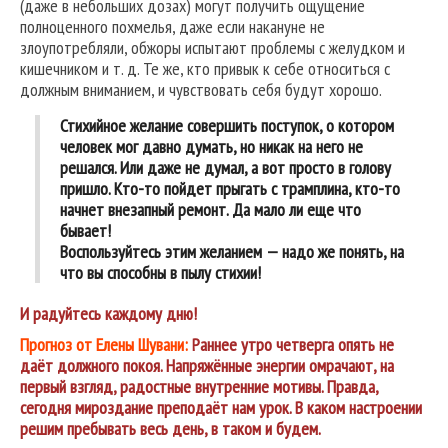
(даже в небольших дозах) могут получить ощущение
полноценного похмелья, даже если накануне не
злоупотребляли, обжоры испытают проблемы с желудком и
кишечником и т. д. Те же, кто привык к себе относиться с
должным вниманием, и чувствовать себя будут хорошо.
Стихийное желание совершить поступок, о котором
человек мог давно думать, но никак на него не
решался. Или даже не думал, а вот просто в голову
пришло. Кто-то пойдет прыгать с трамплина, кто-то
начнет внезапный ремонт. Да мало ли еще что
бывает!
Воспользуйтесь этим желанием — надо же понять, на
что вы способны в пылу стихии!
И радуйтесь
каждому
дню!
Прогноз от Елены Шувани:
Раннее утро четверга опять не
даёт должного покоя. Напряжённые энергии омрачают, на
первый взгляд, радостные внутренние мотивы. Правда,
сегодня мироздание преподаёт нам урок. В каком настроении
решим пребывать весь день, в таком и будем.