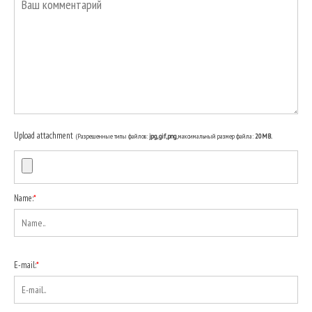
Upload attachment
(Разрешенные типы файлов:
jpg, gif, png
, максимальный размер файла:
20MB.
Name:
*
E-mail:
*