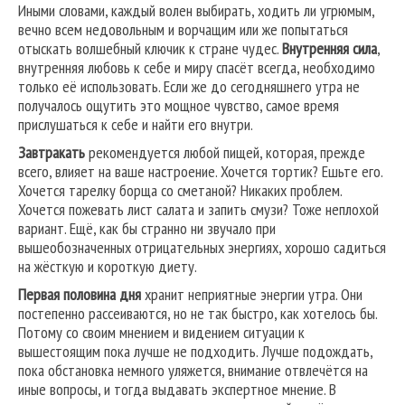
Иными словами, каждый волен выбирать, ходить ли угрюмым,
вечно всем недовольным и ворчащим или же попытаться
отыскать волшебный ключик к стране чудес.
Внутренняя сила
,
внутренняя любовь к себе и миру спасёт всегда, необходимо
только её использовать. Если же до сегодняшнего утра не
получалось ощутить это мощное чувство, самое время
прислушаться к себе и найти его внутри.
Завтракать
рекомендуется любой пищей, которая, прежде
всего, влияет на ваше настроение. Хочется тортик? Ешьте его.
Хочется тарелку борща со сметаной? Никаких проблем.
Хочется пожевать лист салата и запить смузи? Тоже неплохой
вариант. Ещё, как бы странно ни звучало при
вышеобозначенных отрицательных энергиях, хорошо садиться
на жёсткую и короткую диету.
Первая половина дня
хранит неприятные энергии утра. Они
постепенно рассеиваются, но не так быстро, как хотелось бы.
Потому со своим мнением и видением ситуации к
вышестоящим пока лучше не подходить. Лучше подождать,
пока обстановка немного уляжется, внимание отвлечётся на
иные вопросы, и тогда выдавать экспертное мнение. В