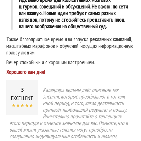
штурмов, совещаний и обсуждений. Не важно: по сети
или вживую. Новые идеи требуют самых разных
взглядов, потому не стесняйтесь представить плод
вашего воображения на общественный суд.
Также благоприятное время для запуска
рекламных кампаний
,
масштабных марафонов и обучений, несущих информационную
пользу людям.
Вечер спокойный и с хорошим настроением.
Хорошего вам дня!
5
Календарь ведьмы даёт описание тех
энергий, которые преобладают в тот или
EXCELLENT
иной период, и того, какая деятельность
принесёт наибольший результат и пользу.
Внимательно прочитайте о тенденциях
этого периода и отметьте значимое для вас. Помните, что в
вашей жизни указанные течения могут приобрести
совершенно индивидуальные особенности и нюансы,