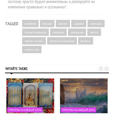
поэтому просто будьте внимательны и реагируйте на
изменения правильно и осознанно!
TAGGED
астрология
будущее
гороскоп
здоровье
календарь
лунный календарь
отношения
полнолуние
прогноз
прогноз на день
солнечный календарь
финансы
энергии дня


ЧИТАЙТЕ ТАКЖЕ:
ПРОГНОЗЫ НА КАЖДЫЙ ДЕНЬ
ПРОГНОЗЫ НА КАЖДЫЙ ДЕНЬ