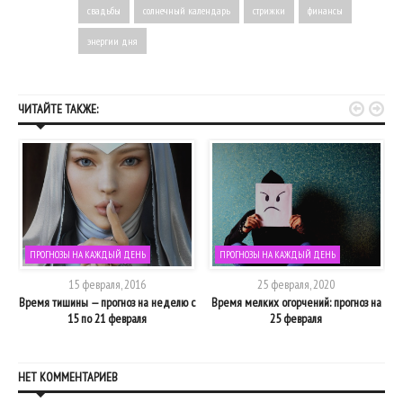
свадьбы
солнечный календарь
стрижки
финансы
энергии дня


ЧИТАЙТЕ ТАКЖЕ:
ПРОГНОЗЫ НА КАЖДЫЙ ДЕНЬ
ПРОГНОЗЫ НА КАЖДЫЙ ДЕНЬ
15 февраля, 2016
25 февраля, 2020
оз
Время тишины — прогноз на неделю с
Время мелких огорчений: прогноз на
15 по 21 февраля
25 февраля
НЕТ КОММЕНТАРИЕВ