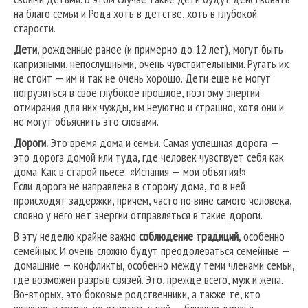
на благо семьи и Рода хоть в детстве, хоть в глубокой
старости.
Дети
, рожденные ранее (и примерно до 12 лет), могут быть
капризными, непослушными, очень чувствительными. Ругать их
не стоит — им и так не очень хорошо. Дети еще не могут
погрузиться в свое глубокое прошлое, поэтому энергии
отмирания для них чужды, им неуютно и страшно, хотя они и
не могут объяснить это словами.
Дороги.
Это время дома и семьи. Самая успешная дорога —
это дорога домой или туда, где человек чувствует себя как
дома. Как в старой пьесе: «Испания — мои объятия!».
Если дорога не направлена в сторону дома, то в ней
происходят задержки, причем, часто по вине самого человека,
словно у него нет энергии отправляться в такие дороги.
В эту неделю крайне важно
соблюдение традиций
, особенно
семейных. И очень сложно будут преодолеваться семейные —
домашние — конфликты, особенно между теми членами семьи,
где возможен разрыв связей. Это, прежде всего, муж и жена.
Во-вторых, это боковые родственники, а также те, кто