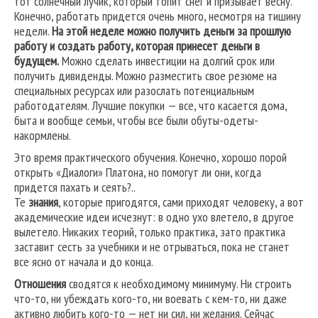
тот солнечный лучик, который топит снег и призывает весну.
Конечно, работать придется очень много, несмотря на тишину
недели.
На этой неделе можно получить деньги за прошлую
работу и создать работу, которая принесет деньги в
будущем.
Можно сделать инвестиции на долгий срок или
получить дивиденды. Можно разместить свое резюме на
специальных ресурсах или разослать потенциальным
работодателям. Лучшие покупки — все, что касается дома,
быта и вообще семьи, чтобы все были обуты-одеты-
накормлены.
Это время практического обучения. Конечно, хорошо порой
открыть «Диалоги» Платона, но помогут ли они, когда
придется пахать и сеять?..
Те
знания
, которые пригодятся, сами приходят человеку, а вот
академические идеи исчезнут: в одно ухо влетело, в другое
вылетело. Никаких теорий, только практика, зато практика
заставит сесть за учебники и не отрываться, пока не станет
все ясно от начала и до конца.
Отношения
сводятся к необходимому минимуму. Ни строить
что-то, ни убеждать кого-то, ни воевать с кем-то, ни даже
активно любить кого-то — нет ни сил, ни желания. Сейчас