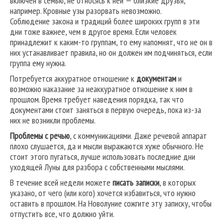
включен в семью, не относясь к ней — близкие друзья,
например. Кровные узы разорвать невозможно.
Соблюдение закона и традиций более широких групп в эти
дни тоже важнее, чем в другое время. Если человек
принадлежит к каким-то группам, то ему напомнят, что не он в
них устанавливает правила, но он должен им подчиняться, если
группа ему нужна.
Потребуется аккуратное отношение к
документам
и
возможно наказание за неаккуратное отношение к ним в
прошлом. Время требует наведения порядка, так что
документами стоит заняться в первую очередь, пока из-за
них не возникли проблемы.
Проблемы с речью
, с коммуникациями. Даже речевой аппарат
плохо слушается, да и мысли выражаются хуже обычного. Не
стоит этого пугаться, лучше использовать последние дни
уходящей Луны для разбора с собственными мыслями.
В течение всей недели можете
писать записки
, в которых
указано, от чего (или кого) хочется избавиться, что нужно
оставить в прошлом. На Новолуние сожгите эту записку, чтобы
отпустить все, что должно уйти.