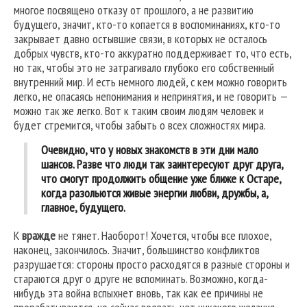
многое посвящено отказу от прошлого, а не развитию
будущего, значит, кто-то копается в воспоминаниях, кто-то
закрывает давно остывшие связи, в которых не осталось
добрых чувств, кто-то аккуратно поддерживает то, что есть,
но так, чтобы это не затрагивало глубоко его собственный
внутренний мир. И есть немного людей, с кем можно говорить
легко, не опасаясь непонимания и непринятия, и не говорить —
можно так же легко. Вот к таким своим людям человек и
будет стремится, чтобы забыть о всех сложностях мира.
Очевидно, что у
новых знакомств
в эти дни мало
шансов. Разве что люди так заинтересуют друг друга,
что смогут продолжить общение уже ближе к Остаре,
когда разольются живые энергии любви, дружбы, а,
главное, будущего.
К
вражде
не тянет. Наоборот! Хочется, чтобы все плохое,
наконец, закончилось. Значит, большинство конфликтов
разрушается: стороны просто расходятся в разные стороны и
стараются друг о друге не вспоминать. Возможно, когда-
нибудь эта война вспыхнет вновь, так как ее причины не