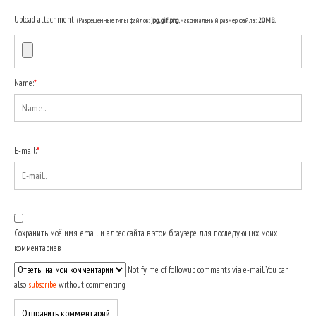
Upload attachment
(Разрешенные типы файлов:
jpg, gif, png
, максимальный размер файла:
20MB.
Name:
*
E-mail:
*
Сохранить моё имя, email и адрес сайта в этом браузере для последующих моих
комментариев.
Notify me of followup comments via e-mail. You can
also
subscribe
without commenting.