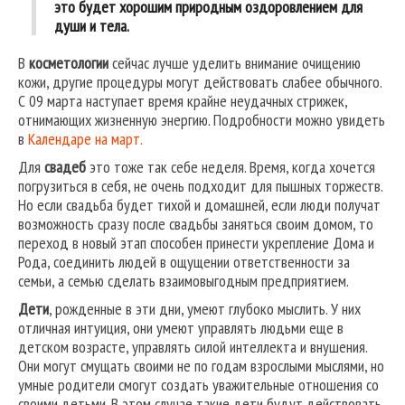
это будет хорошим природным оздоровлением для
души и тела.
В
косметологии
сейчас лучше уделить внимание очищению
кожи, другие процедуры могут действовать слабее обычного.
С 09 марта наступает время крайне неудачных стрижек,
отнимающих жизненную энергию. Подробности можно увидеть
в
Календаре на март.
Для
свадеб
это тоже так себе неделя. Время, когда хочется
погрузиться в себя, не очень подходит для пышных торжеств.
Но если свадьба будет тихой и домашней, если люди получат
возможность сразу после свадьбы заняться своим домом, то
переход в новый этап способен принести укрепление Дома и
Рода, соединить людей в ощущении ответственности за
семьи, а семью сделать взаимовыгодным предприятием.
Дети
, рожденные в эти дни, умеют глубоко мыслить. У них
отличная интуиция, они умеют управлять людьми еще в
детском возрасте, управлять силой интеллекта и внушения.
Они могут смущать своими не по годам взрослыми мыслями, но
умные родители смогут создать уважительные отношения со
своими детьми. В этом случае такие дети будут действовать