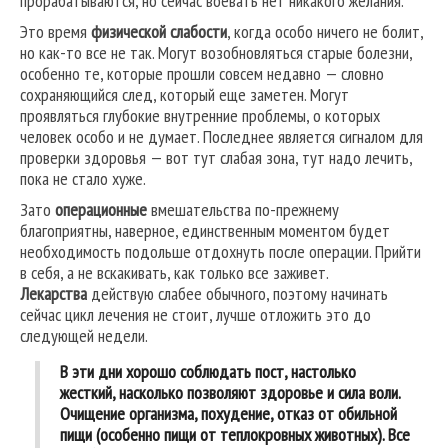
прорабатываются, но сейчас воевать нет никакого желания.
Это время
физической слабости
, когда особо ничего не болит,
но как-то все не так. Могут возобновляться старые болезни,
особенно те, которые прошли совсем недавно — словно
сохраняющийся след, который еще заметен. Могут
проявляться глубокие внутренние проблемы, о которых
человек особо и не думает. Последнее является сигналом для
проверки здоровья — вот тут слабая зона, тут надо лечить,
пока не стало хуже.
Зато
операционные
вмешательства по-прежнему
благоприятны, наверное, единственным моментом будет
необходимость подольше отдохнуть после операции. Прийти
в себя, а не вскакивать, как только все заживет.
Лекарства
действую слабее обычного, поэтому начинать
сейчас цикл лечения не стоит, лучше отложить это до
следующей недели.
В эти дни хорошо соблюдать пост, настолько
жесткий, насколько позволяют здоровье и сила воли.
Очищение организма, похудение, отказ от обильной
пищи (особенно пищи от теплокровных животных). Все