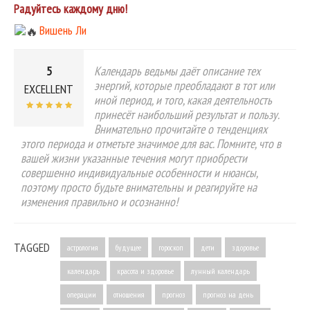
Радуйтесь каждому дню!
Вишень Ли
5
Календарь ведьмы даёт описание тех
энергий, которые преобладают в тот или
EXCELLENT
иной период, и того, какая деятельность
принесёт наибольший результат и пользу.
Внимательно прочитайте о тенденциях
этого периода и отметьте значимое для вас. Помните, что в
вашей жизни указанные течения могут приобрести
совершенно индивидуальные особенности и нюансы,
поэтому просто будьте внимательны и реагируйте на
изменения правильно и осознанно!
TAGGED
астрология
будущее
гороскоп
дети
здоровье
календарь
красота и здоровье
лунный календарь
операции
отношения
прогноз
прогноз на день