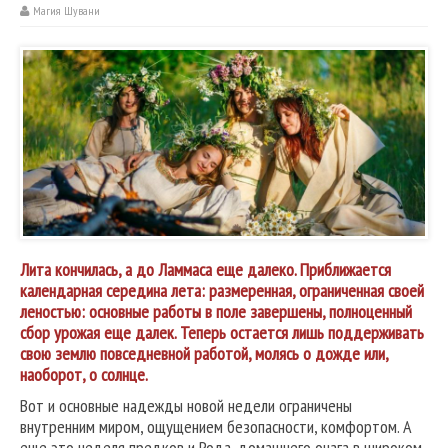
Магия Шувани
Лита кончилась, а до Ламмаса еще далеко. Приближается
календарная середина лета: размеренная, ограниченная своей
леностью: основные работы в поле завершены, полноценный
сбор урожая еще далек. Теперь остается лишь поддерживать
свою землю повседневной работой, молясь о дожде или,
наоборот, о солнце.
Вот и основные надежды новой недели ограничены
внутренним миром, ощущением безопасности, комфортом. А
еще это неделя предков и Рода, домашнего очага в широком