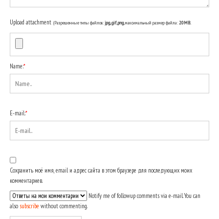
Upload attachment
(Разрешенные типы файлов:
jpg, gif, png
, максимальный размер файла:
20MB.
Name:
*
E-mail:
*
Сохранить моё имя, email и адрес сайта в этом браузере для последующих моих
комментариев.
Notify me of followup comments via e-mail. You can
also
subscribe
without commenting.