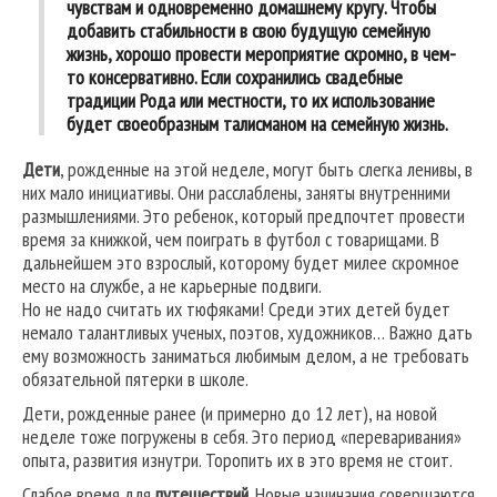
чувствам и одновременно домашнему кругу. Чтобы
добавить стабильности в свою будущую семейную
жизнь, хорошо провести мероприятие скромно, в чем-
то консервативно. Если сохранились свадебные
традиции Рода или местности, то их использование
будет своеобразным талисманом на семейную жизнь.
Дети
, рожденные на этой неделе, могут быть слегка ленивы, в
них мало инициативы. Они расслаблены, заняты внутренними
размышлениями. Это ребенок, который предпочтет провести
время за книжкой, чем поиграть в футбол с товарищами. В
дальнейшем это взрослый, которому будет милее скромное
место на службе, а не карьерные подвиги.
Но не надо считать их тюфяками! Среди этих детей будет
немало талантливых ученых, поэтов, художников… Важно дать
ему возможность заниматься любимым делом, а не требовать
обязательной пятерки в школе.
Дети, рожденные ранее (и примерно до 12 лет), на новой
неделе тоже погружены в себя. Это период «переваривания»
опыта, развития изнутри. Торопить их в это время не стоит.
Слабое время для
путешествий
. Новые начинания совершаются