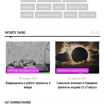
операции
отношения
прогноз
прогноз на день
свадьбы
солнечный календарь
финансы
энергии дня


ЧИТАЙТЕ ТАКЖЕ:
ПРОГНОЗЫ НА КАЖДЫЙ ДЕНЬ
ПРОГНОЗЫ НА КАЖДЫЙ ДЕНЬ
04 января, 2019
21 августа, 2017
Возвращаемся к работе: прогноз на 4
Солнечное затмение и Новолуние:
января
прогноз на неделю 21-27 августа
НЕТ КОММЕНТАРИЕВ