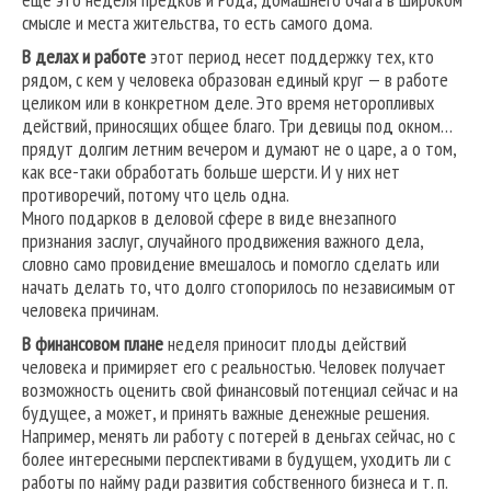
смысле и места жительства, то есть самого дома.
В делах и работе
этот период несет поддержку тех, кто
рядом, с кем у человека образован единый круг — в работе
целиком или в конкретном деле. Это время неторопливых
действий, приносящих общее благо. Три девицы под окном…
прядут долгим летним вечером и думают не о царе, а о том,
как все-таки обработать больше шерсти. И у них нет
противоречий, потому что цель одна.
Много подарков в деловой сфере в виде внезапного
признания заслуг, случайного продвижения важного дела,
словно само провидение вмешалось и помогло сделать или
начать делать то, что долго стопорилось по независимым от
человека причинам.
В финансовом плане
неделя приносит плоды действий
человека и примиряет его с реальностью. Человек получает
возможность оценить свой финансовый потенциал сейчас и на
будущее, а может, и принять важные денежные решения.
Например, менять ли работу с потерей в деньгах сейчас, но с
более интересными перспективами в будущем, уходить ли с
работы по найму ради развития собственного бизнеса и т. п.