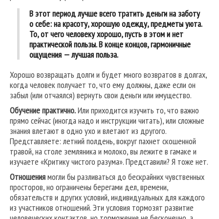
В этот период лучше всего тратить деньги на заботу
о себе: на красоту, хорошую одежду, предметы уюта.
То, от чего человеку хорошо, пусть в этом и нет
практической пользы. В конце концов, гармоничные
ощущения — лучшая польза.
Хорошо возвращать долги и будет много возвратов в долгах,
когда человек получает то, что ему должны, даже если он
забыл (или отчаялся) вернуть свои деньги или имущество.
Обучение практично.
Или приходится изучить то, что важно
прямо сейчас (иногда надо и инструкции читать), или сложные
знания влетают в одно ухо и влетают из другого.
Представляете: летний полдень, вокруг пахнет скошенной
травой, на столе земляника и молоко, вы лежите в гамаке и
изучаете «Критику чистого разума». Представили? Я тоже нет.
Отношения
могли бы разливаться до бескрайних чувственных
просторов, но ограничены берегами дел, времени,
обязательств и других условий, индивидуальных для каждого
из участников отношений. Эти условия тормозят развитие
человеческих контактов, но торможение не бесконечно, а,