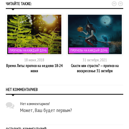


ЧИТАЙТЕ ТАКЖЕ:
ПРОГНОЗЫ НА КАЖДЫЙ ДЕНЬ
ПРОГНОЗЫ НА КАЖДЫЙ ДЕНЬ
18 июня, 2018
31 октября, 2021
:
Время Литы: прогноз на неделю 18-24
Сласти или страсти? — прогноз на
июня
воскресенье 31 октября
НЕТ КОММЕНТАРИЕВ
Нет комментариев!
Может, Ваш будет первым?