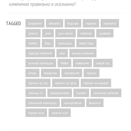
изменения правильно и осознанно!
TAGGED
астрология
Бельтайн
будущее
гороскоп
гороскопы
деньги
дети
дни гекаты
затмение
здоровье
имболк
Йоль
календарь
колесо года
коридор затмений
лита
лунное затмение
лунный календарь
Мабон
новолуние
новый год
Остара
отношения
полнолуние
прогноз
прогноз на год
прогноз на день
прогноз на неделю
пятница 13
равноденствие
Самайн
солнечное затмение
солнечный календарь
солнцестояние
финансы
черная луна
энергии дня