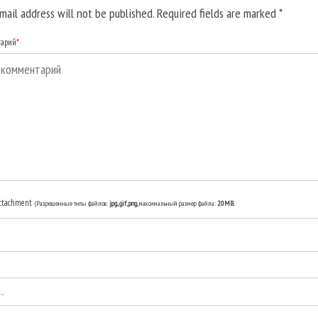
mail address will not be published. Required fields are marked
*
тарий
*
ttachment
(Разрешенные типы файлов:
jpg, gif, png
, максимальный размер файла:
20MB.