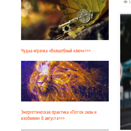
1
Чудна играчка «Волшебный ключ»>>>
Энергетическая практика «Поток силы и
изобилия» 8 августа>>>