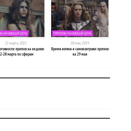
ЗЫ НА КАЖДЫЙ ДЕНЬ
ПРОГНОЗЫ НА КАЖДЫЙ ДЕНЬ
ПРОГНОЗЫ
22 марта, 2021
28 мая, 2019
отовности: прогноз на неделю
Время логики и самоконтроля: прогноз
Время новы
2-28 марта по сферам
на 29 мая