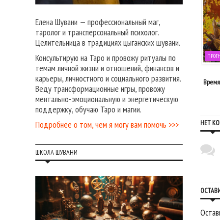
Елена Шувани — профессиональный маг,
таролог и трансперсональный психолог.
Целительница в традициях цыганских шувани.
Консультирую на Таро и провожу ритуалы по
ОГНОЗЫ НА КАЖДЫЙ ДЕНЬ
ПРОГНОЗЫ НА КАЖДЫЙ ДЕНЬ
ПРОГ
темам личной жизни и отношений, финансов и
17 августа, 2020
02 августа, 2016
карьеры, личностного и социального развития.
я новых дорог: прогноз на неделю
Время Новой луны: прогноз на 2 и 3
Время 
Веду трансформационные игры, провожу
17-23 августа
августа
ментально-эмоциональную и энергетическую
поддержку, обучаю Таро и магии.
НЕТ К
Подробнее о том, чем я могу вам помочь >>>
ШКОЛА ШУВАНИ
ОСТАВ
Остав