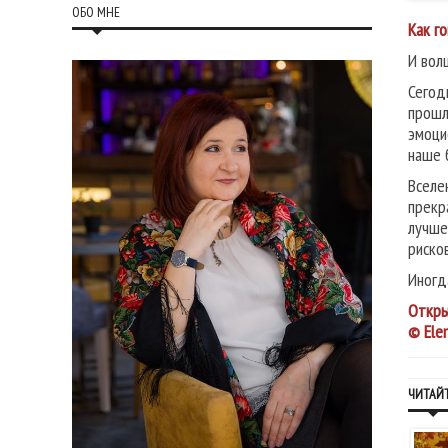
ОБО МНЕ
Как г
И вол
Сегод
прошл
эмоци
наше 
Вселе
прекр
лучше
риско
Иногд
Откры
© Ele
ЧИТАЙТ