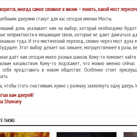
оворится, иногда самое сложное в жизни – понять, какой мост пересеч
шебными дверями станут для нас сегодня именно Мосты.
няшний день указывает нам на выбор, который необходимо будет 
ые неприятности и мешающие связи, которые не дают двигаться дал
онально туда. И это мистический переход, словно через мост духа 
будущее. Этот выбор делает нас сильнее, могущественнее в разы, в
нная даёт нам сегодня много разных шансов. Кому-то поможет найти
асным начальством. Кому-то подскажет, что можно именно сейчас
 себя представить в новом обществе. Особенно стоит прислуша
вать.
а, чтобы стать счастливым, нужно с размаху захлопнуть одну дверь. 
тых вам дверей!
na Shuwany
Е ТАКЖЕ: