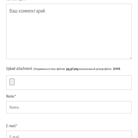
Upload attachment
(Разрешенные типы файлов:
jpg, gif, png
, максимальный размер файла:
20MB.
Name:
*
E-mail:
*