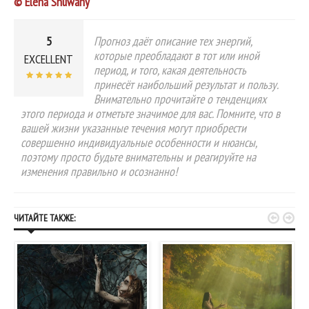
© Elena Shuwany
5
Прогноз даёт описание тех энергий,
которые преобладают в тот или иной
EXCELLENT
период, и того, какая деятельность
принесёт наибольший результат и пользу.
Внимательно прочитайте о тенденциях
этого периода и отметьте значимое для вас. Помните, что в
вашей жизни указанные течения могут приобрести
совершенно индивидуальные особенности и нюансы,
поэтому просто будьте внимательны и реагируйте на
изменения правильно и осознанно!


ЧИТАЙТЕ ТАКЖЕ: