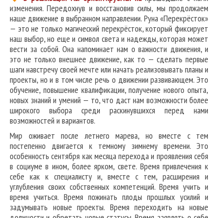
изменения. Передохнув и восстановив силы, мы продолжаем
наше движение в выбранном направлении. Руна «Перекрёсток»
— это не только магический перекрёсток, который фиксирует
наш выбор, но еще и символ света и надежды, которая может
вести за собой. Она напоминает нам о важности движения, и
это не только внешнее движение, как то — сделать первые
шаги навстречу своей мечте или начать реализовывать планы и
проекты, но и в том числе речь о движении развивающем. Это
обучение, повышение квалификации, получение нового опыта,
новых знаний и умений — то, что даст нам возможности более
широкого выбора среди раскинувшихся перед нами
возможностей и вариантов.
Мир оживает после летнего марева, но вместе с тем
постепенно двигается к темному зимнему времени. Это
особенность сентября как месяца перехода и проявления себя
в социуме в ином, более ярком, свете. Время привлечения к
себе как к специалисту и, вместе с тем, расширения и
углубления своих собственных компетенций. Время учить и
время учиться. Время пожинать плоды прошлых усилий и
задумывать новые проекты. Время переходить на новые
должности и обретать новые статусы. Время заявлять о себе