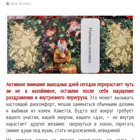
Elena Shuwany
Активное внимание выходных дней сегодня перерастает чуть
ли не в назойливое, оставляя после себя ощущение
раздражения и внутреннего перегруза.
Это может вызывать
настоящий дискомфорт, мешая заниматься обычными делами
и выбивая из колеи. Кажется, будто всё вокруг требует
вашего участия, вашей энергии, вашего «да», — но внутри
нарастает другое желание: свернуться в кокон, спрятать
сияние души под вуаль, стать недосягаемой, невидимой.
Но сегодня важно не просто ускользнуть от шума, а