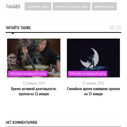
TAGGED
волшебная дверь
прогноз на каждый день
яблочные карты


ЧИТАЙТЕ ТАКЖЕ:
ПРОГНОЗЫ НА КАЖДЫЙ ДЕНЬ
ПРОГНОЗЫ НА КАЖДЫЙ ДЕНЬ
11 января, 2019
13 января, 2021
ю
Время активной деятельности:
Стихийное время новолуния: прогноз
прогноз на 11 января
на 13 января
НЕТ КОММЕНТАРИЕВ