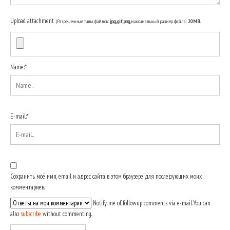
Upload attachment
(Разрешенные типы файлов:
jpg, gif, png
, максимальный размер файла:
20MB.
Name:
*
E-mail:
*
Сохранить моё имя, email и адрес сайта в этом браузере для последующих моих
комментариев.
Notify me of followup comments via e-mail. You can
also
subscribe
without commenting.