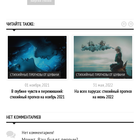
энергии стихий


ЧИТАЙТЕ ТАКЖЕ:
СТИХИЙНЫЕ ПРОГНОЗЫ ОТ ШУВАНИ
СТИХИЙНЫЕ ПРОГНОЗЫ ОТ ШУВАНИ
01 ноября, 2021
31 мая, 2022
0
В глубине чувств и переживаний:
На всех парусах: стихийный прогноз
стихийный прогноз на ноябрь 2021
на июнь 2022
НЕТ КОММЕНТАРИЕВ
Нет комментариев!
Может, Ваш будет первым?