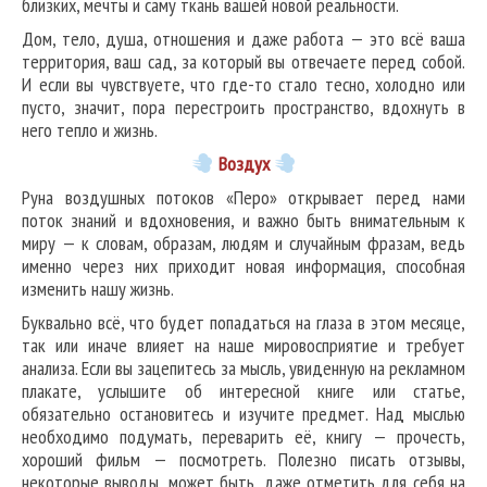
близких, мечты и саму ткань вашей новой реальности.
Дом, тело, душа, отношения и даже работа — это всё ваша
территория, ваш сад, за который вы отвечаете перед собой.
И если вы чувствуете, что где-то стало тесно, холодно или
пусто, значит, пора перестроить пространство, вдохнуть в
него тепло и жизнь.
В
оздух
Руна воздушных потоков «Перо» открывает перед нами
поток знаний и вдохновения, и важно быть внимательным к
миру — к словам, образам, людям и случайным фразам, ведь
именно через них приходит новая информация, способная
изменить нашу жизнь.
Буквально всё, что будет попадаться на глаза в этом месяце,
так или иначе влияет на наше мировосприятие и требует
анализа. Если вы зацепитесь за мысль, увиденную на рекламном
плакате, услышите об интересной книге или статье,
обязательно остановитесь и изучите предмет. Над мыслью
необходимо подумать, переварить её, книгу — прочесть,
хороший фильм — посмотреть. Полезно писать отзывы,
некоторые выводы, может быть, даже отметить для себя на