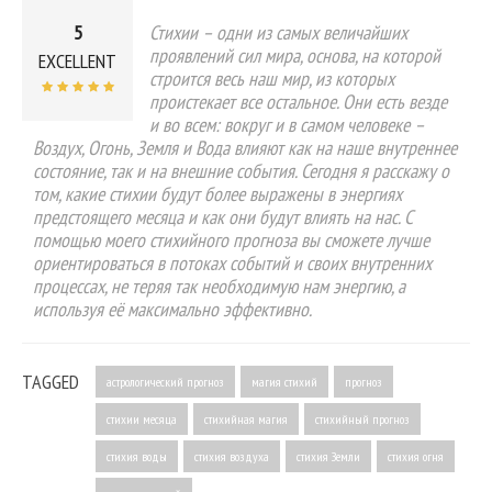
5
Стихии – одни из самых величайших
проявлений сил мира, основа, на которой
EXCELLENT
строится весь наш мир, из которых
проистекает все остальное. Они есть везде
и во всем: вокруг и в самом человеке –
Воздух, Огонь, Земля и Вода влияют как на наше внутреннее
состояние, так и на внешние события. Сегодня я расскажу о
том, какие стихии будут более выражены в энергиях
предстоящего месяца и как они будут влиять на нас. С
помощью моего стихийного прогноза вы сможете лучше
ориентироваться в потоках событий и своих внутренних
процессах, не теряя так необходимую нам энергию, а
используя её максимально эффективно.
TAGGED
астрологический прогноз
магия стихий
прогноз
стихии месяца
стихийная магия
стихийный прогноз
стихия воды
стихия воздуха
стихия Земли
стихия огня