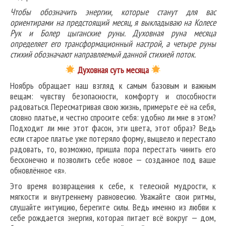
Чтобы обозначить энергии, которые станут для вас
ориентирами на предстоящий месяц, я выкладываю на Колесе
Рук и Болер цыганские руны. Духовная руна месяца
определяет его трансформационный настрой, а четыре руны
стихий обозначают направляемый данной стихией поток.
Д
уховная суть месяца
Ноябрь обращает наш взгляд к самым базовым и важным
вещам: чувству безопасности, комфорту и способности
радоваться.
Пересматривая свою жизнь, примерьте её на себя,
словно платье
, и честно спросите себя: удобно ли мне в этом?
Подходит ли мне этот фасон, эти цвета, этот образ? Ведь
если старое платье уже потеряло форму, выцвело и перестало
радовать, то, возможно, пришла пора перестать чинить его
бесконечно и позволить себе новое — созданное под ваше
обновлённое «я».
Это время возвращения к себе, к телесной мудрости, к
мягкости и внутреннему равновесию. Уважайте свои ритмы,
слушайте интуицию, берегите силы. Ведь именно из любви к
себе рождается энергия, которая питает всё вокруг — дом,