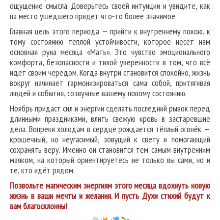
ощущение смысла. Доверьтесь своей интуиции и увидите, как
на место ушедшего придет что-то более значимое.
Главная цель этого периода — прийти к внутреннему покою, к
тому состоянию тёплой устойчивости, которое несёт нам
основная руна месяца «Мать». Это чувство эмоционального
комфорта, безопасности и тихой уверенности в том, что всё
идёт своим чередом. Когда внутри становится спокойно, жизнь
вокруг начинает гармонизироваться сама собой, притягивая
людей и события, созвучные вашему новому состоянию.
Ноябрь придаст сил и энергии сделать последний рывок перед
длинными праздниками, влить свежую кровь в застаревшие
дела. Вопреки холодам в сердце рождается тёплый огонёк —
крошечный, но неугасимый, зовущий к свету и помогающий
сохранять веру. Именно он становится тем самым внутренним
маяком, на который ориентируетесь не только вы сами, но и
те, кто идёт рядом.
Позвольте магическим энергиям этого месяца вдохнуть новую
жизнь в ваши мечты и желания. И пусть Духи стихий будут к
вам благосклонны!