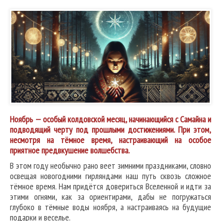
Ноябрь — особый колдовской месяц, начинающийся с Самайна и
подводящий черту под прошлыми достижениями. При этом,
несмотря на тёмное время, настраивающий на особое
приятное предвкушение волшебства.
В этом году необычно рано веет зимними праздниками, словно
освещая новогодними гирляндами наш путь сквозь сложное
тёмное время. Нам придётся довериться Вселенной и идти за
этими огнями, как за ориентирами, дабы не погружаться
глубоко в тёмные воды ноября, а настраиваясь на будущие
подарки и веселье.