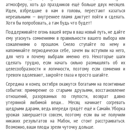
атмосферу, хоть до праздников ещё больше двух месяцев.
Идеи, взбредшие в нам в головы, перестают казаться
нереальными — внутреннее пламя диктует пойти и сделать.
Хотя бы попробовать, а там будь что будет!
Поддерживайте огонь вашей веры в ваш новый путь, не дайте
ему угаснуть сомнениями в правильности вашего выбора или
сожалениями о прошлом. Смело ступайте по нему и
напоминайте периодически себе, зачем вы вступили на него,
для чего и почему выбрали именно его. Некоторые шаги
сделать трудно, если начать сильно размышлять об их
целесообразности и логичности, поэтому если сомнения и
тревоги одолевают, закройте глаза и просто шагайте.
Середина и конец октября окажутся богатыми на позитивные
события: примирение со старыми друзьями, восстановление
отношений, разорванных по глупости, возврат давно
утерянной любимой вещи… Месяц начинает согревать
щедрыми дарами, ведь впереди грядёт ещё и Самайн. Уборка
урожая завершается совсем, поэтому если вы не получили
никаких результатов на Мабон, не стоит расстраиваться.
Возможно, ваши плоды зрели чуточку дольше.