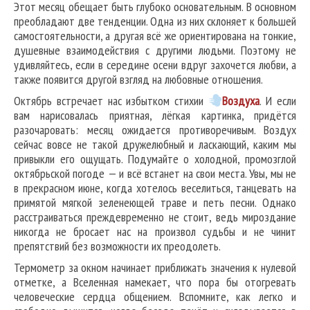
Этот месяц обещает быть глубоко основательным. В основном
преобладают две тенденции. Одна из них склоняет к большей
самостоятельности, а другая всё же ориентирована на тонкие,
душевные взаимодействия с другими людьми. Поэтому не
удивляйтесь, если в середине осени вдруг захочется любви, а
также появится другой взгляд на любовные отношения.
Октябрь встречает нас избытком стихии
В
оздуха
. И если
вам нарисовалась приятная, лёгкая картинка, придётся
разочаровать: месяц ожидается противоречивым. Воздух
сейчас вовсе не такой дружелюбный и ласкающий, каким мы
привыкли его ощущать. Подумайте о холодной, промозглой
октябрьской погоде — и всё встанет на свои места. Увы, мы не
в прекрасном июне, когда хотелось веселиться, танцевать на
примятой мягкой зеленеющей траве и петь песни. Однако
расстраиваться преждевременно не стоит, ведь мироздание
никогда не бросает нас на произвол судьбы и не чинит
препятствий без возможности их преодолеть.
Термометр за окном начинает приближать значения к нулевой
отметке, а Вселенная намекает, что пора бы отогревать
человеческие сердца общением. Вспомните, как легко и