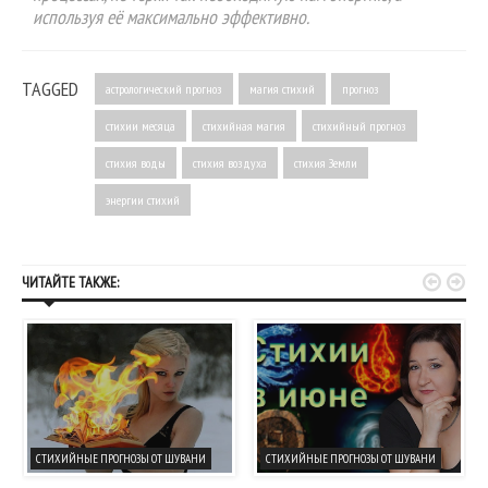
используя её максимально эффективно.
TAGGED
астрологический прогноз
магия стихий
прогноз
стихии месяца
стихийная магия
стихийный прогноз
стихия воды
стихия воздуха
стихия Земли
энергии стихий


ЧИТАЙТЕ ТАКЖЕ:
СТИХИЙНЫЕ ПРОГНОЗЫ ОТ ШУВАНИ
СТИХИЙНЫЕ ПРОГНОЗЫ ОТ ШУВАНИ