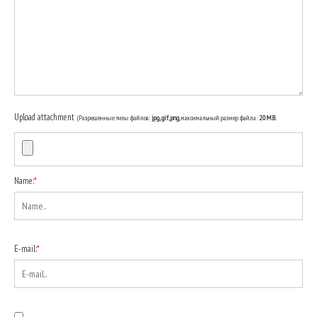
Upload attachment
(Разрешенные типы файлов:
jpg, gif, png
, максимальный размер файла:
20MB.
Name:
*
E-mail:
*