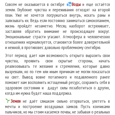
Совсем не оказывается в октябре
Воды
и еще остаётся
земли. Глубокие чувства и переживания отходят на второй
план. Уже не хочется погружаться внутрь, искать раны и
зализывать их. Ведь если постоянно заниматься самокопанием,
жизнь пройдёт незаметно. Месяц наоборот встряхивает,
заставляя обратить внимание не происходящее вокруг.
Эмоциональные страсти угасают. Атмосфера в человеческих
отношениях нормализуется, становится более доверительной
и нежной, в противовес довольно проблемному сентябрю.
Этот период дает нам возможность открыто выразить свои
чувства, проявить свои скрытые стороны, начать
реализовывать те желания и стремления, которые давно
вызревали, но по тем или иным причинам не могли показаться
на свет. Вывод вовне потаенного и подавленного ранее
поможет нам восполнить истощенный ресурс, сохранить себя в
здоровом состоянии и дадут силы позаботиться о других,
когда им нужна будет наша поддержка.
Земля
не даёт слишком сильно оторваться, улететь в
мечты и построение воздушных замков. Пусть кончиками
пальчиков, но мы стоим касаемся почвы, не забывая о реальных