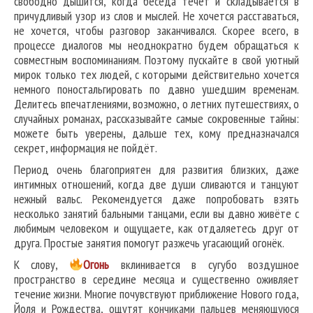
свободно дышится, когда беседа течёт и складывается в
причудливый узор из слов и мыслей. Не хочется расставаться,
не хочется, чтобы разговор заканчивался. Скорее всего, в
процессе диалогов мы неоднократно будем обращаться к
совместным воспоминаниям. Поэтому пускайте в свой уютный
мирок только тех людей, с которыми действительно хочется
немного поностальгировать по давно ушедшим временам.
Делитесь впечатлениями, возможно, о летних путешествиях, о
случайных романах, рассказывайте самые сокровенные тайны:
можете быть уверены, дальше тех, кому предназначался
секрет, информация не пойдёт.
Период очень благоприятен для развития близких, даже
интимных отношений, когда две души сливаются и танцуют
нежный вальс. Рекомендуется даже попробовать взять
несколько занятий бальными танцами, если вы давно живёте с
любимым человеком и ощущаете, как отдаляетесь друг от
друга. Простые занятия помогут разжечь угасающий огонёк.
К слову,
О
гонь
вклинивается в сугубо воздушное
пространство в середине месяца и существенно оживляет
течение жизни. Многие почувствуют приближение Нового года,
Йоля и Рождества, ощутят кончиками пальцев меняющуюся