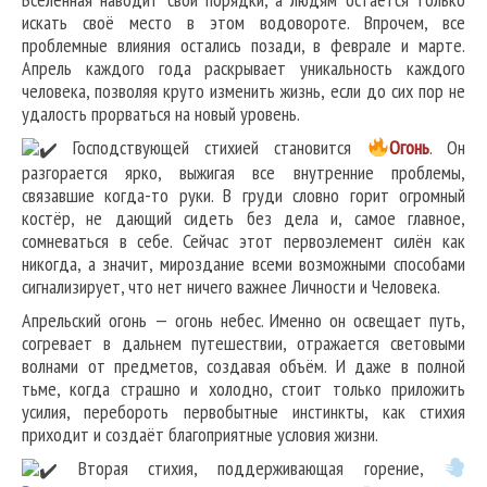
искать своё место в этом водовороте. Впрочем, все
проблемные влияния остались позади, в феврале и марте.
Апрель каждого года раскрывает уникальность каждого
человека, позволяя круто изменить жизнь, если до сих пор не
удалость прорваться на новый уровень.
Господствующей стихией становится
О
гонь
. Он
разгорается ярко, выжигая все внутренние проблемы,
связавшие когда-то руки. В груди словно горит огромный
костёр, не дающий сидеть без дела и, самое главное,
сомневаться в себе. Сейчас этот первоэлемент силён как
никогда, а значит, мироздание всеми возможными способами
сигнализирует, что нет ничего важнее Личности и Человека.
Апрельский огонь — огонь небес. Именно он освещает путь,
согревает в дальнем путешествии, отражается световыми
волнами от предметов, создавая объём. И даже в полной
тьме, когда страшно и холодно, стоит только приложить
усилия, перебороть первобытные инстинкты, как стихия
приходит и создаёт благоприятные условия жизни.
Вторая стихия, поддерживающая горение,