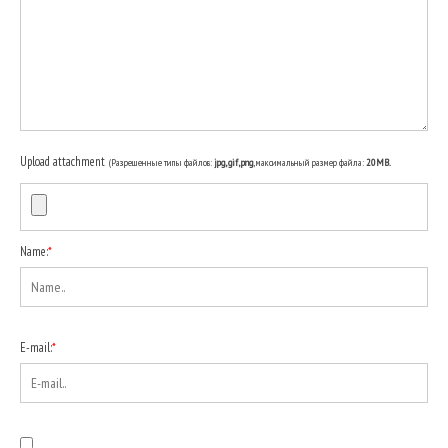
Upload attachment
(Разрешенные типы файлов:
jpg, gif, png
, максимальный размер файла:
20MB.
Name:
*
E-mail:
*