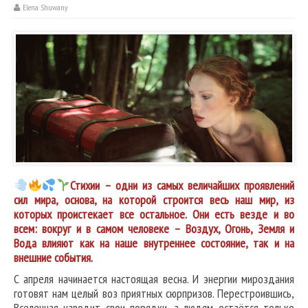
Elena Shuwany
Стихии – одни из самых величайших проявлений
сил мира, основа, на которой строится весь наш мир, из
которых проистекает все остальное. Они есть везде и во
всем: вокруг и в самом человеке – Воздух, Огонь, Земля и
Вода влияют как на наше внутреннее состояние, так и на
внешние события.
С апреля начинается настоящая весна. И энергии мироздания
готовят нам целый воз приятных сюрпризов. Перестроившись,
Вселенная наводит свои порядки, а людям остаётся только