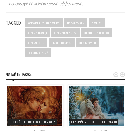
используя её максимально эффективно.
TAGGED
астрологический прогноз
магия стихий
прогноз
стихии месяца
стихийная магия
стихийный прогноз
стихия воды
стихия воздуха
стихия Земли
энергии стихий


ЧИТАЙТЕ ТАКЖЕ:
СТИХИЙНЫЕ ПРОГНОЗЫ ОТ ШУВАНИ
СТИХИЙНЫЕ ПРОГНОЗЫ ОТ ШУВАНИ