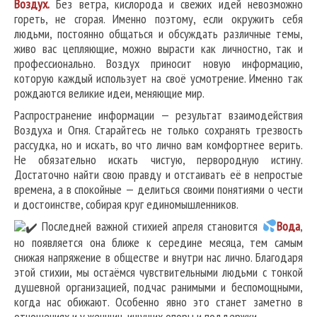
В
оздух.
Без ветра, кислорода и свежих идей невозможно
гореть, не сгорая. Именно поэтому, если окружить себя
людьми, постоянно общаться и обсуждать различные темы,
живо вас цепляющие, можно вырасти как личностно, так и
профессионально. Воздух приносит новую информацию,
которую каждый использует на своё усмотрение. Именно так
рождаются великие идеи, меняющие мир.
Распространение информации — результат взаимодействия
Воздуха и Огня. Старайтесь не только сохранять трезвость
рассудка, но и искать, во что лично вам комфортнее верить.
Не обязательно искать чистую, первородную истину.
Достаточно найти свою правду и отстаивать её в непростые
времена, а в спокойные — делиться своими понятиями о чести
и достоинстве, собирая круг единомышленников.
Последней важной стихией апреля становится
Вода
,
но появляется она ближе к середине месяца, тем самым
снижая напряжение в обществе и внутри нас лично. Благодаря
этой стихии, мы остаёмся чувствительными людьми с тонкой
душевной организацией, подчас ранимыми и беспомощными,
когда нас обижают. Особенно явно это станет заметно в
отношениях и у женщин, ищущих опоры и поддержки.